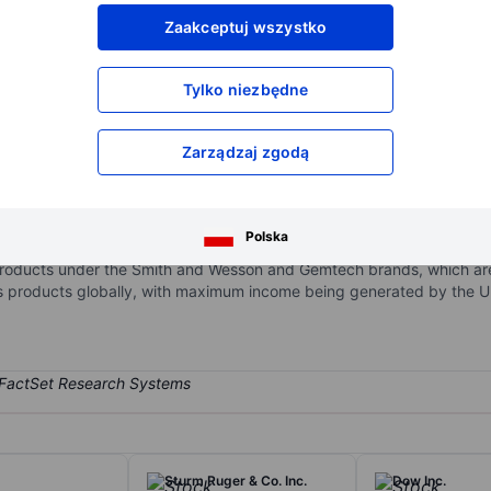
XXXXXXX
XXXXXXX
Zaakceptuj wszystko
XXXXXXX
XXXXXXX
XXXXXXX
XXXXXXX
Tylko niezbędne
Otwórz konto
aby uzyskać dostęp do większej ilości n
XXXXXXX
XXXXXXX
Zarządzaj zgodą
mpany engaged in manufacturing and selling firearms. It operates u
Polska
ufacturing services. The company manufactures handguns, long guns, 
products under the Smith and Wesson and Gemtech brands, which are
lls products globally, with maximum income being generated by the U
Sturm Ruger & Co. Inc.
Dow Inc.