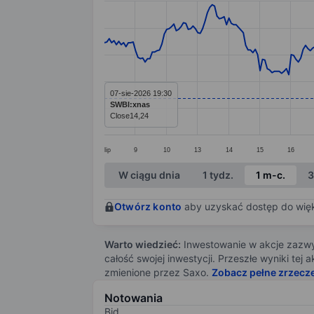
Line chart with 299 data points.
The chart has 1 X axis displaying categ
The chart has 1 Y axis displaying value
07-sie-2026 19:30
SWBI:xnas
Close
14,24
lip
9
10
13
14
15
16
End of interactive chart.
W ciągu dnia
1 tydz.
1 m-c.
3
Otwórz konto
aby uzyskać dostęp do więks
Warto wiedzieć:
Inwestowanie w akcje zazwyc
całość swojej inwestycji. Przeszłe wyniki te
zmienione przez Saxo.
Zobacz pełne zrzecz
Notowania
Bid