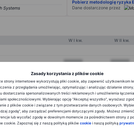
Pobierz metodologię ryzyka 
Dane dostarczone przez
W I kw.
W II kw.
XXXXXXX
XXXXXXX
XXXXXXX
XXXXXXX
Zasady korzystania z plików cookie
e strony internetowe wykorzystują pliki cookie, aby zapewnić użytkownikom l
XXXXXXX
XXXXXXX
zenia z przeglądania umożliwiając, optymalizując i analizując działanie strony
u dostarczania spersonalizowanych treści reklamowych i umożliwienia łączenia
ami społecznościowymi. Wybierając opcję "Akceptuj wszystko", wyrażasz zgo
XXXXXXX
XXXXXXX
anie z plików cookie i związane z tym przetwarzanie danych osobowych. Wybie
dzaj zgodą", aby zarządzać preferencjami dotyczącymi zgody. Możesz zmieni
XXXXXXX
XXXXXXX
rencje lub wycofać zgodę w dowolnym momencie za pośrednictwem strony z po
ów cookie. Zapoznaj się z naszą polityką plików
cookie
i naszą polityką
prywatn