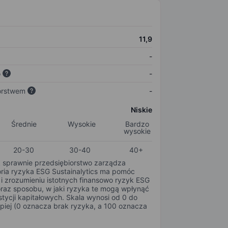
11,9
-
o
-
orstwem
-
Niskie
Średnie
Wysokie
Bardzo
wysokie
20-30
30-40
40+
k sprawnie przedsiębiorstwo zarządza
oria ryzyka ESG Sustainalytics ma pomóc
i zrozumieniu istotnych finansowo ryzyk ESG
oraz sposobu, w jaki ryzyka te mogą wpłynąć
tycji kapitałowych. Skala wynosi od 0 do
epiej (0 oznacza brak ryzyka, a 100 oznacza