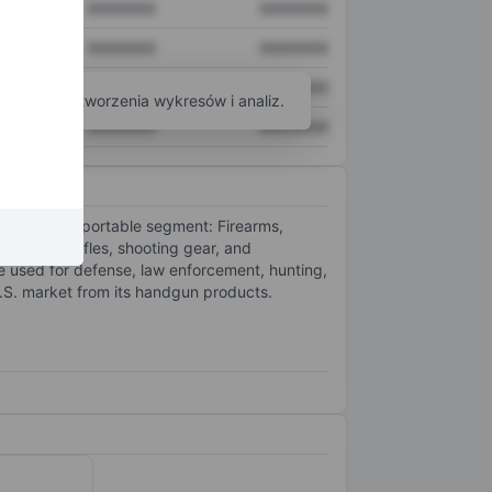
XXXXXXX
XXXXXXX
XXXXXXX
XXXXXXX
XXXXXXX
XXXXXXX
arzędzi do tworzenia wykresów i analiz.
XXXXXXX
XXXXXXX
nder one reportable segment: Firearms,
sporting rifles, shooting gear, and
 used for defense, law enforcement, hunting,
.S. market from its handgun products.