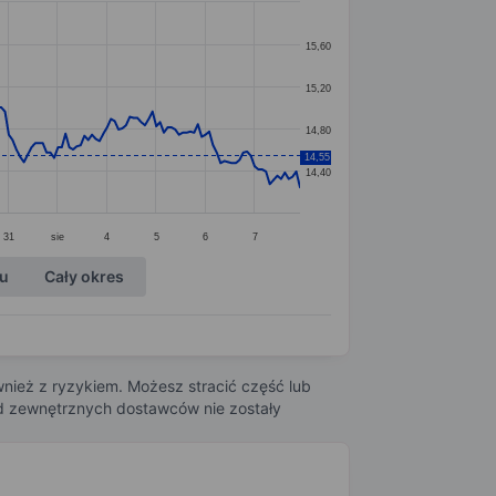
15,60
15,20
14,80
14,55
14,40
31
sie
4
5
6
7
ku
Cały okres
nież z ryzykiem. Możesz stracić część lub
 od zewnętrznych dostawców nie zostały