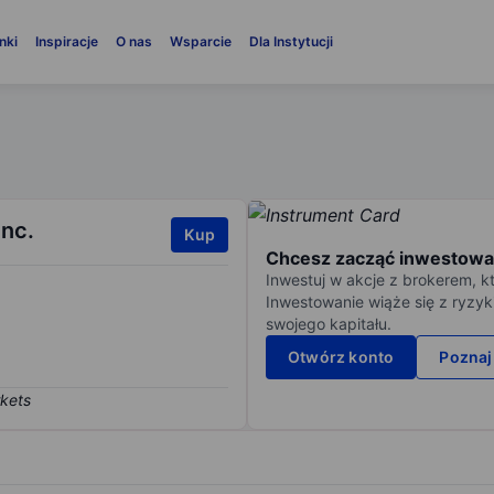
nki
Inspiracje
O nas
Wsparcie
Dla Instytucji
nc.
Kup
Chcesz zacząć inwestowa
Inwestuj w akcje z brokerem, k
Inwestowanie wiąże się z ryzyk
swojego kapitału.
Otwórz konto
Poznaj