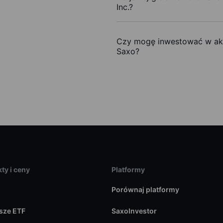
Inc.?
Czy mogę inwestować w akc
Saxo?
ty i ceny
Platformy
Porównaj platformy
sze ETF
SaxoInvestor