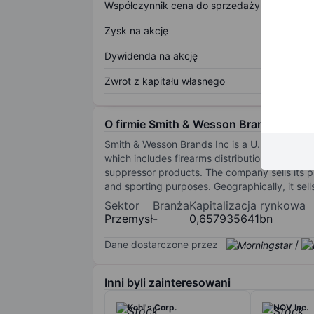
Współczynnik cena do sprzedaży
Zysk na akcję
Dywidenda na akcję
Zwrot z kapitału własnego
O firmie Smith & Wesson Brands Inc.
Smith & Wesson Brands Inc is a U.S.-based co
which includes firearms distribution and man
suppressor products. The company sells its 
and sporting purposes. Geographically, it se
Sektor
Branża
Kapitalizacja rynkowa
Przemysł
-
0,657935641bn
Dane dostarczone przez
/
Inni byli zainteresowani
Kohl's Corp.
NOV Inc.