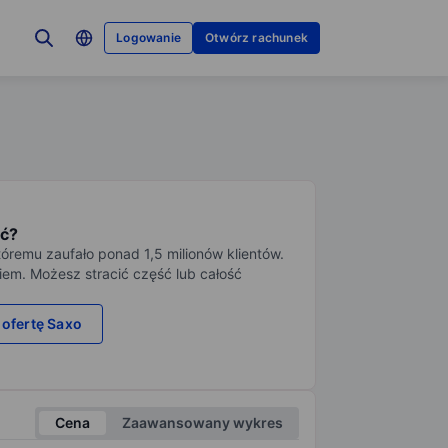
Logowanie
Otwórz rachunek
ć?
tóremu zaufało ponad 1,5 milionów klientów.
iem. Możesz stracić część lub całość
 ofertę Saxo
Cena
Zaawansowany wykres