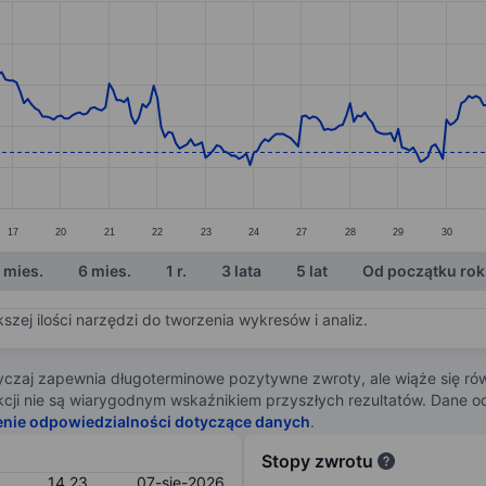
ories.
s. Data ranges from 14.24 to 15.95.
17
20
21
22
23
24
27
28
29
30
 mies.
6 mies.
1 r.
3 lata
5 lat
Od początku ro
zej ilości narzędzi do tworzenia wykresów i analiz.
zaj zapewnia długoterminowe pozytywne zwroty, ale wiąże się rów
j akcji nie są wiarygodnym wskaźnikiem przyszłych rezultatów. Dane
enie odpowiedzialności dotyczące danych
.
Stopy zwrotu
14,23
07-sie-2026