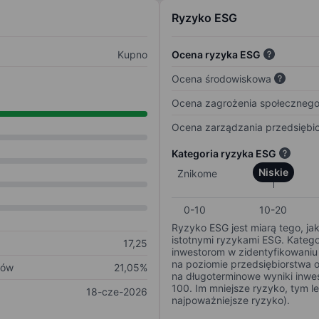
Ryzyko ESG
Kupno
Ocena ryzyka ESG
Ocena środowiskowa
Ocena zagrożenia społeczneg
Ocena zarządzania przedsiębi
Kategoria ryzyka ESG
Niskie
Znikome
0-10
10-20
Ryzyko ESG jest miarą tego, ja
istotnymi ryzykami ESG. Kateg
17,25
inwestorom w zidentyfikowaniu 
na poziomie przedsiębiorstwa 
ków
21,05%
na długoterminowe wyniki inwes
100. Im mniejsze ryzyko, tym l
18-cze-2026
najpoważniejsze ryzyko).