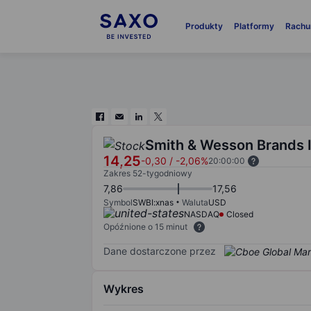
Produkty
Platformy
Rachu
Smith & Wesson Brands I
14,25
-0,30
/
-2,06%
20:00:00
Zakres 52-tygodniowy
7,86
17,56
Symbol
SWBI:xnas
Waluta
USD
NASDAQ
Closed
Opóźnione o 15 minut
Dane dostarczone przez
Wykres
Chart