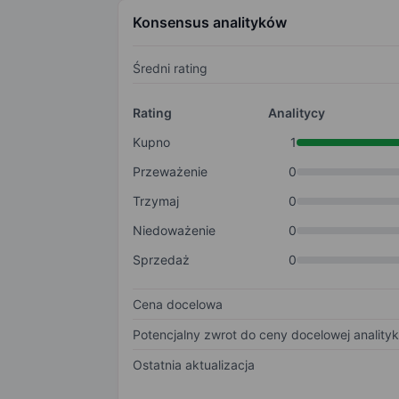
Konsensus analityków
Średni rating
Rating
Analitycy
Kupno
1
Przeważenie
0
Trzymaj
0
Niedoważenie
0
Sprzedaż
0
Cena docelowa
Potencjalny zwrot do ceny docelowej anality
Ostatnia aktualizacja