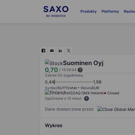
Produkty
Platformy
Rachu
Suominen Oyj
0,70
/
15:29:34
Zakres 52-tygodniowy
0,44
1,98
Symbol
SUY1V:xhel
Waluta
EUR
NASDAQ OMX Helsinki
Closed
Opóźnione o 15 minut
Dane dostarczone przez
Wykres
Chart