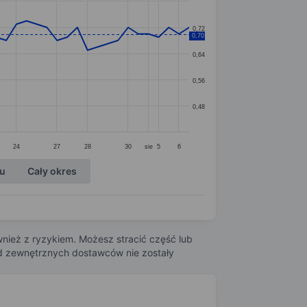
0,72
0,70
0,64
0,56
0,48
24
27
28
30
sie
5
6
ku
Cały okres
nież z ryzykiem. Możesz stracić część lub
 od zewnętrznych dostawców nie zostały