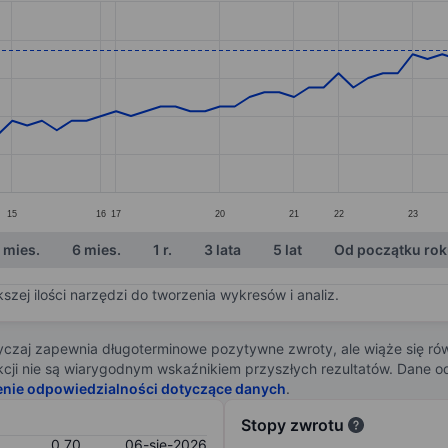
ories.
s. Data ranges from 0.47 to 0.74.
15
16
17
20
21
22
23
 mies.
6 mies.
1 r.
3 lata
5 lat
Od początku ro
zej ilości narzędzi do tworzenia wykresów i analiz.
zaj zapewnia długoterminowe pozytywne zwroty, ale wiąże się rów
j akcji nie są wiarygodnym wskaźnikiem przyszłych rezultatów. Dane
enie odpowiedzialności dotyczące danych
.
Stopy zwrotu
0,70
06-sie-2026