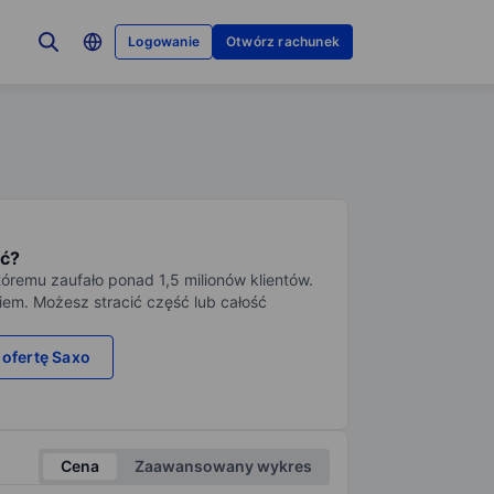
Logowanie
Otwórz rachunek
ć?
tóremu zaufało ponad 1,5 milionów klientów.
iem. Możesz stracić część lub całość
 ofertę Saxo
Cena
Zaawansowany wykres