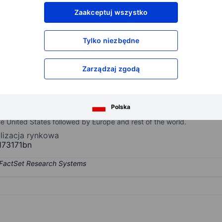
XXXXXXX
XXXXXXX
Zaakceptuj wszystko
XXXXXXX
XXXXXXX
XXXXXXX
XXXXXXX
Tylko niezbędne
Otwórz konto
aby uzyskać dostęp do większej ilości n
XXXXXXX
XXXXXXX
Zarządzaj zgodą
goods for wipes and hygiene products and medical applications. Its
Polska
, sanitary pads, diapers, and surgical drapes swabs. The Group h
the United States followed by Europe and rest of the world.
alizacja rynkowa
173171bn