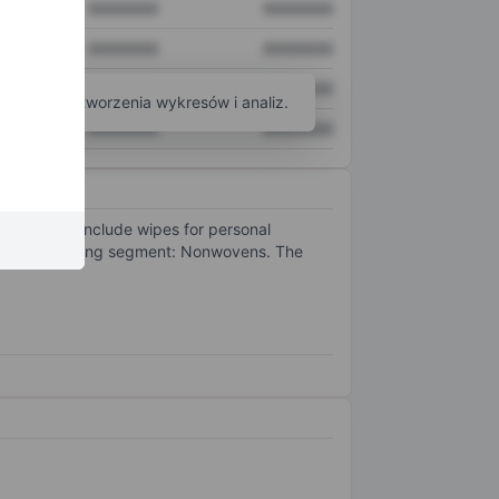
XXXXXXX
XXXXXXX
XXXXXXX
XXXXXXX
XXXXXXX
XXXXXXX
arzędzi do tworzenia wykresów i analiz.
XXXXXXX
XXXXXXX
 products include wipes for personal
as one operating segment: Nonwovens. The