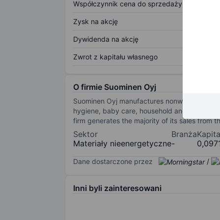
Współczynnik cena do sprzedaży
Zysk na akcję
Dywidenda na akcję
Zwrot z kapitału własnego
O firmie Suominen Oyj
Suominen Oyj manufactures nonwovens as roll 
hygiene, baby care, household and workplace
firm generates the majority of its sales from 
Sektor
Branża
Kapit
Materiały nieenergetyczne
-
0,097
Dane dostarczone przez
/
Inni byli zainteresowani