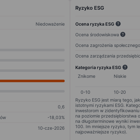
Ryzyko ESG
Niedoważenie
Ocena ryzyka ESG
Ocena środowiskowa
Ocena zagrożenia społeczneg
Ocena zarządzania przedsiębi
Kategoria ryzyka ESG
Znikome
Niskie
0-10
10-20
Ryzyko ESG jest miarą tego, ja
istotnymi ryzykami ESG. Kateg
0,6
inwestorom w zidentyfikowaniu 
na poziomie przedsiębiorstwa 
ków
-18,03%
na długoterminowe wyniki inwes
100. Im mniejsze ryzyko, tym l
10-cze-2026
najpoważniejsze ryzyko).