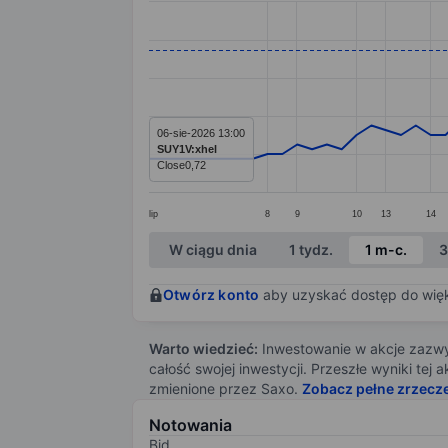
Line chart with 70 data points.
The chart has 1 X axis displaying categ
The chart has 1 Y axis displaying value
06-sie-2026 13:00
SUY1V:xhel
Close
0,72
lip
8
9
10
13
14
End of interactive chart.
W ciągu dnia
1 tydz.
1 m-c.
3
Otwórz konto
aby uzyskać dostęp do więks
Warto wiedzieć:
Inwestowanie w akcje zazwyc
całość swojej inwestycji. Przeszłe wyniki te
zmienione przez Saxo.
Zobacz pełne zrzecz
Notowania
Bid