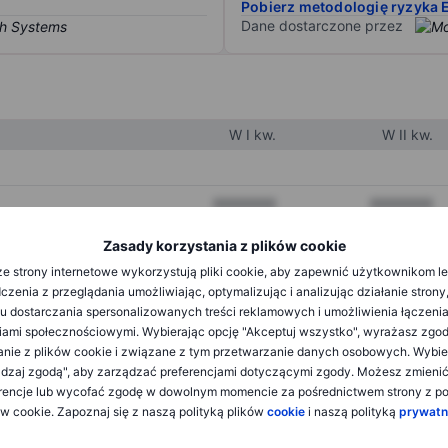
Pobierz metodologię ryzyka 
Dane dostarczone przez
W I kw.
W II kw.
XXXXXXX
XXXXXXX
XXXXXXX
XXXXXXX
Zasady korzystania z plików cookie
e strony internetowe wykorzystują pliki cookie, aby zapewnić użytkownikom l
XXXXXXX
XXXXXXX
zenia z przeglądania umożliwiając, optymalizując i analizując działanie strony
u dostarczania spersonalizowanych treści reklamowych i umożliwienia łączenia
ami społecznościowymi. Wybierając opcję "Akceptuj wszystko", wyrażasz zgo
XXXXXXX
XXXXXXX
anie z plików cookie i związane z tym przetwarzanie danych osobowych. Wybie
dzaj zgodą", aby zarządzać preferencjami dotyczącymi zgody. Możesz zmieni
XXXXXXX
XXXXXXX
rencje lub wycofać zgodę w dowolnym momencie za pośrednictwem strony z po
ów cookie. Zapoznaj się z naszą polityką plików
cookie
i naszą polityką
prywatn