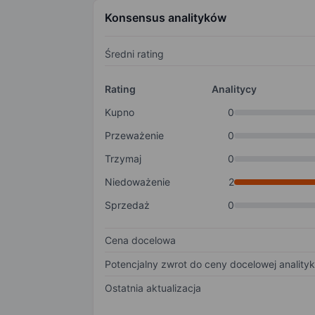
Konsensus analityków
Średni rating
Rating
Analitycy
Kupno
0
Przeważenie
0
Trzymaj
0
Niedoważenie
2
Sprzedaż
0
Cena docelowa
Potencjalny zwrot do ceny docelowej anality
Ostatnia aktualizacja