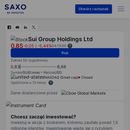
Otwórz rachunek
Sui Group Holdings Ltd
0,85
-0,05
/
-5,44%
04:15:00
Kup
Zakres 52-tygodniowy
0,83
8,66
Symbol
SUIG:xnas
Waluta
USD
NASDAQ (Small cap)
Closed
Opóźnione o 15 minut
Dane dostarczone przez
Chcesz zacząć inwestować?
Inwestuj w akcje z brokerem, któremu zaufało ponad 1,5
milionów klientów. Inwestowanie wiąże się z ryzykiem.