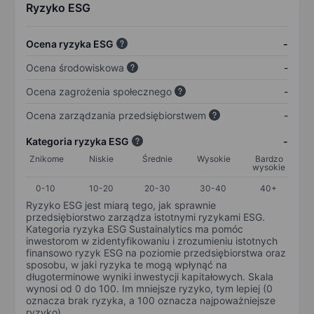
Ryzyko ESG
Ocena ryzyka ESG
-
Ocena środowiskowa
-
Ocena zagrożenia społecznego
-
Ocena zarządzania przedsiębiorstwem
-
Kategoria ryzyka ESG
-
Znikome
Niskie
Średnie
Wysokie
Bardzo
wysokie
0-10
10-20
20-30
30-40
40+
Ryzyko ESG jest miarą tego, jak sprawnie
przedsiębiorstwo zarządza istotnymi ryzykami ESG.
Kategoria ryzyka ESG Sustainalytics ma pomóc
inwestorom w zidentyfikowaniu i zrozumieniu istotnych
finansowo ryzyk ESG na poziomie przedsiębiorstwa oraz
sposobu, w jaki ryzyka te mogą wpłynąć na
długoterminowe wyniki inwestycji kapitałowych. Skala
wynosi od 0 do 100. Im mniejsze ryzyko, tym lepiej (0
oznacza brak ryzyka, a 100 oznacza najpoważniejsze
ryzyko).