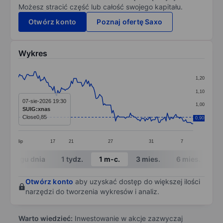
Możesz stracić część lub całość swojego kapitału.
Otwórz konto
Poznaj ofertę Saxo
Wykres
Chart
1,20
Line chart with 143 data points.
1,10
The chart has 1 X axis displaying categories.
07-sie-2026 19:30
1,00
SUIG:xnas
The chart has 1 Y axis displaying values. Data ranges 
Close
0,85
0,90
0,90
lip
17
21
27
31
7
End of interactive chart.
W ciągu dnia
1 tydz.
1 m-c.
3 mies.
6 mies.
1 
Otwórz konto
aby uzyskać dostęp do większej ilości
narzędzi do tworzenia wykresów i analiz.
Warto wiedzieć:
Inwestowanie w akcje zazwyczaj