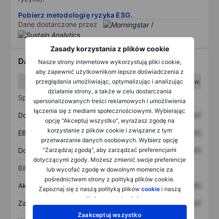
Pobierz metodologię ryzyka ESG.
Dane dostarczone przez
/
Zasady korzystania z plików cookie
Dane finansowe
Nasze strony internetowe wykorzystują pliki cookie,
aby zapewnić użytkownikom lepsze doświadczenia z
W I kw.
W II kw.
przeglądania umożliwiając, optymalizując i analizując
działanie strony, a także w celu dostarczania
Sprawozdanie z zysków
spersonalizowanych treści reklamowych i umożliwienia
łączenia się z mediami społecznościowymi. Wybierając
Dochód
XXXXXXX
XXXXXXX
opcję "Akceptuj wszystko", wyrażasz zgodę na
korzystanie z plików cookie i związane z tym
EBITDA
XXXXXXX
XXXXXXX
przetwarzanie danych osobowych. Wybierz opcję
Dochód netto
XXXXXXX
XXXXXXX
"Zarządzaj zgodą", aby zarządzać preferencjami
dotyczącymi zgody. Możesz zmienić swoje preferencje
Bilans
lub wycofać zgodę w dowolnym momencie za
pośrednictwem strony z polityką plików cookie.
Aktywa ogółem
XXXXXXX
XXXXXXX
Zapoznaj się z naszą polityką plików
cookie
i naszą
polityką
prywatności
.
Zadłużenie ogółem
XXXXXXX
XXXXXXX
Zaakceptuj wszystko