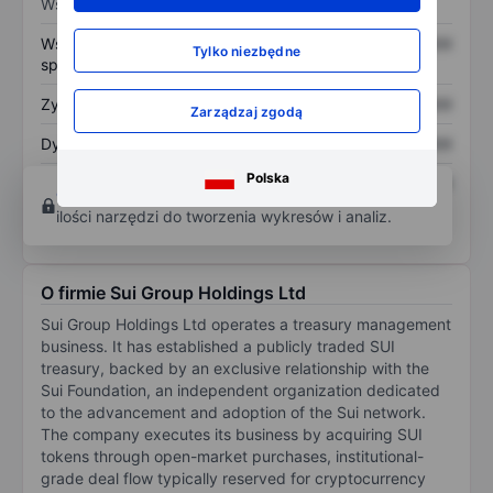
Wskaźniki
Współczynnik cena do
XXXXXXX
XXXXXXX
Tylko niezbędne
sprzedaży
Zysk na akcję
XXXXXXX
XXXXXXX
Zarządzaj zgodą
Dywidenda na akcję
XXXXXXX
XXXXXXX
Polska
Zwrot z kapitału
XXXXXXX
XXXXXXX
Otwórz konto
aby uzyskać dostęp do większej
własnego
ilości narzędzi do tworzenia wykresów i analiz.
O firmie Sui Group Holdings Ltd
Sui Group Holdings Ltd operates a treasury management
business. It has established a publicly traded SUI
treasury, backed by an exclusive relationship with the
Sui Foundation, an independent organization dedicated
to the advancement and adoption of the Sui network.
The company executes its business by acquiring SUI
tokens through open-market purchases, institutional-
grade deal flow typically reserved for cryptocurrency