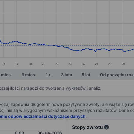
ories.
s. Data ranges from 8.24 to 13.83.
16
17
20
21
22
23
24
27
28
29
 mies.
6 mies.
1 r.
3 lata
5 lat
Od początku ro
zej ilości narzędzi do tworzenia wykresów i analiz.
zaj zapewnia długoterminowe pozytywne zwroty, ale wiąże się rów
j akcji nie są wiarygodnym wskaźnikiem przyszłych rezultatów. Dane
enie odpowiedzialności dotyczące danych
.
Stopy zwrotu
8,88
06-sie-2026