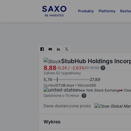
Produkty
Platformy
Rachu
StubHub Holdings Incor
8,88
-0,24
/
-2,63%
20:10:00
Zakres 52-tygodniowy
5,74
27,89
Symbol
STUB:xnys
Waluta
USD
New York Stock Exchange
Clo
Opóźnione o 15 minut
Dane dostarczone przez
Wykres
Chart