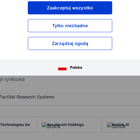
XXXXXXX
XXXXXXX
Zaakceptuj wszystko
XXXXXXX
XXXXXXX
XXXXXXX
XXXXXXX
Tylko niezbędne
Otwórz konto
aby uzyskać dostęp do większej ilości n
XXXXXXX
XXXXXXX
Zarządzaj zgodą
on
ketplace for live events where fans can buy tickets from sellers of 
Polska
y generates majority of its revenue from United States.
ja rynkowa
Technologies Inc
Accelerant Holdings
Kodiak AI