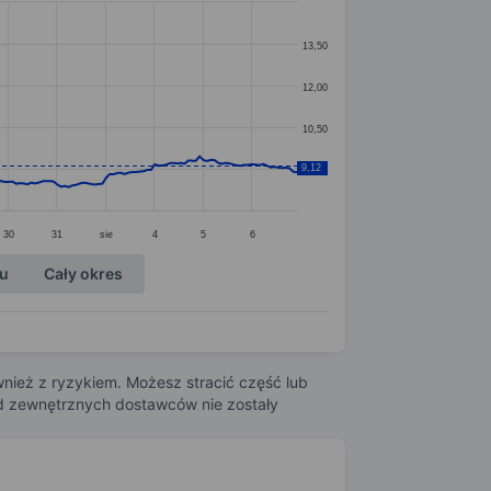
13,50
12,00
10,50
9,12
9,00
30
31
sie
4
5
6
ku
Cały okres
nież z ryzykiem. Możesz stracić część lub
 od zewnętrznych dostawców nie zostały