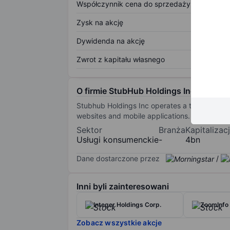
Współczynnik cena do sprzedaży
Zysk na akcję
Dywidenda na akcję
Zwrot z kapitału własnego
O firmie StubHub Holdings Incorporati
Stubhub Holdings Inc operates a ticketing mar
websites and mobile applications. The compan
Sektor
Branża
Kapitalizac
Usługi konsumenckie
-
4bn
Dane dostarczone przez
/
Inni byli zainteresowani
Integer Holdings Corp.
ZoomInfo 
Zobacz wszystkie akcje