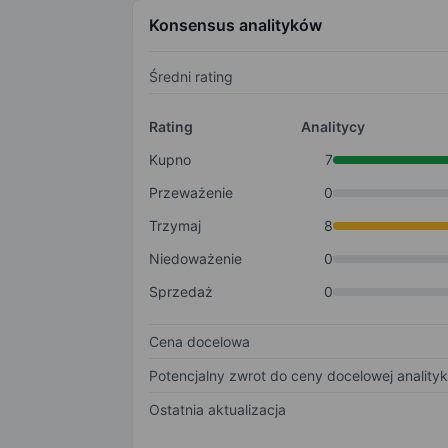
Konsensus analityków
Średni rating
Rating
Analitycy
Kupno
7
Przeważenie
0
Trzymaj
8
Niedoważenie
0
Sprzedaż
0
Cena docelowa
Potencjalny zwrot do ceny docelowej anality
Ostatnia aktualizacja