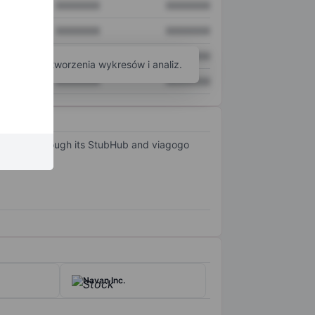
XXXXXXX
XXXXXXX
XXXXXXX
XXXXXXX
XXXXXXX
XXXXXXX
arzędzi do tworzenia wykresów i analiz.
XXXXXXX
XXXXXXX
all types through its StubHub and viagogo
Navan Inc.