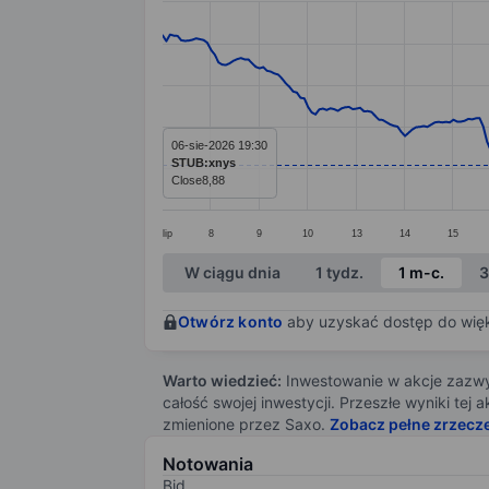
Line chart with 299 data points.
The chart has 1 X axis displaying categ
The chart has 1 Y axis displaying value
06-sie-2026 19:30
STUB:xnys
Close
8,88
lip
8
9
10
13
14
15
End of interactive chart.
W ciągu dnia
1 tydz.
1 m-c.
3
Otwórz konto
aby uzyskać dostęp do więks
Warto wiedzieć:
Inwestowanie w akcje zazwyc
całość swojej inwestycji. Przeszłe wyniki te
zmienione przez Saxo.
Zobacz pełne zrzecz
Notowania
Bid