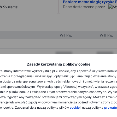
Pobierz metodologię ryzyka 
Dane dostarczone przez
W I kw.
W II kw.
XXXXXXX
XXXXXXX
XXXXXXX
XXXXXXX
Zasady korzystania z plików cookie
e strony internetowe wykorzystują pliki cookie, aby zapewnić użytkownikom l
XXXXXXX
XXXXXXX
zenia z przeglądania umożliwiając, optymalizując i analizując działanie strony
u dostarczania spersonalizowanych treści reklamowych i umożliwienia łączenia
ami społecznościowymi. Wybierając opcję "Akceptuj wszystko", wyrażasz zgo
XXXXXXX
XXXXXXX
anie z plików cookie i związane z tym przetwarzanie danych osobowych. Wybie
dzaj zgodą", aby zarządzać preferencjami dotyczącymi zgody. Możesz zmieni
XXXXXXX
XXXXXXX
rencje lub wycofać zgodę w dowolnym momencie za pośrednictwem strony z po
ów cookie. Zapoznaj się z naszą polityką plików
cookie
i naszą polityką
prywatn