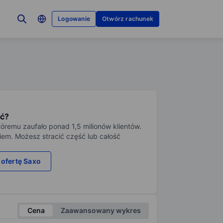
Logowanie
Otwórz rachunek
ć?
tóremu zaufało ponad 1,5 milionów klientów.
iem. Możesz stracić część lub całość
 ofertę Saxo
Cena
Zaawansowany wykres