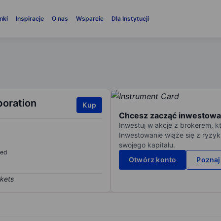
nki
Inspiracje
O nas
Wsparcie
Dla Instytucji
poration
Kup
Chcesz zacząć inwestowa
Inwestuj w akcje z brokerem, k
Inwestowanie wiąże się z ryzyk
swojego kapitału.
sed
Otwórz konto
Poznaj