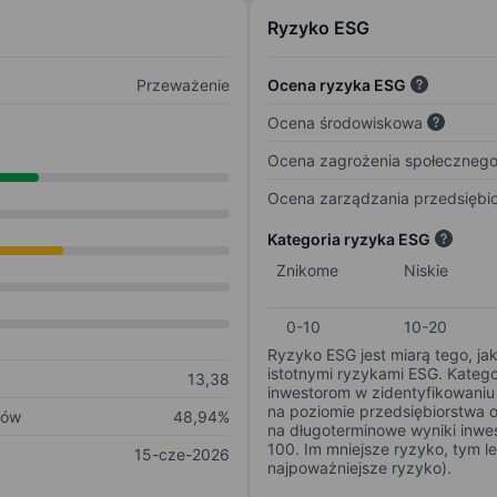
Ryzyko ESG
Przeważenie
Ocena ryzyka ESG
Ocena środowiskowa
Ocena zagrożenia społeczneg
Ocena zarządzania przedsiębi
Kategoria ryzyka ESG
Znikome
Niskie
0-10
10-20
Ryzyko ESG jest miarą tego, ja
istotnymi ryzykami ESG. Kateg
13,38
inwestorom w zidentyfikowaniu 
na poziomie przedsiębiorstwa 
ków
48,94%
na długoterminowe wyniki inwes
100. Im mniejsze ryzyko, tym l
15-cze-2026
najpoważniejsze ryzyko).