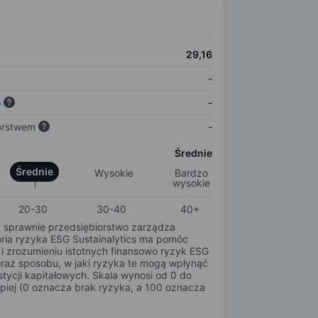
29,16
-
o
-
orstwem
-
Średnie
Średnie
Wysokie
Bardzo
wysokie
20-30
30-40
40+
k sprawnie przedsiębiorstwo zarządza
oria ryzyka ESG Sustainalytics ma pomóc
i zrozumieniu istotnych finansowo ryzyk ESG
oraz sposobu, w jaki ryzyka te mogą wpłynąć
tycji kapitałowych. Skala wynosi od 0 do
epiej (0 oznacza brak ryzyka, a 100 oznacza