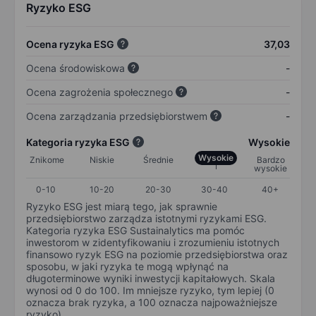
Ryzyko ESG
Ocena ryzyka ESG
37,03
Ocena środowiskowa
-
Ocena zagrożenia społecznego
-
Ocena zarządzania przedsiębiorstwem
-
Kategoria ryzyka ESG
Wysokie
Wysokie
Znikome
Niskie
Średnie
Bardzo
wysokie
0-10
10-20
20-30
30-40
40+
Ryzyko ESG jest miarą tego, jak sprawnie
przedsiębiorstwo zarządza istotnymi ryzykami ESG.
Kategoria ryzyka ESG Sustainalytics ma pomóc
inwestorom w zidentyfikowaniu i zrozumieniu istotnych
finansowo ryzyk ESG na poziomie przedsiębiorstwa oraz
sposobu, w jaki ryzyka te mogą wpłynąć na
długoterminowe wyniki inwestycji kapitałowych. Skala
wynosi od 0 do 100. Im mniejsze ryzyko, tym lepiej (0
oznacza brak ryzyka, a 100 oznacza najpoważniejsze
ryzyko).