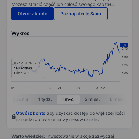
Możesz stracić część lub całość swojego kapitału.
Otwórz konto
Poznaj ofertę Saxo
Wykres
Chart
5,85
5,75
Line chart with 295 data points.
5,50
The chart has 1 X axis displaying categories.
06-sie-2026 17:30
5,25
SRTA:xnas
The chart has 1 Y axis displaying values. Data ranges 
Close
5,63
5,00
lip
13
17
21
27
31
sie
End of interactive chart.
W ciągu dnia
1 tydz.
1 m-c.
3 mies.
6 mies.
1 
Otwórz konto
aby uzyskać dostęp do większej ilości
narzędzi do tworzenia wykresów i analiz.
Warto wiedzieć:
Inwestowanie w akcje zazwyczaj