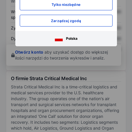
Wskaźniki
Tylko niezbędne
Współczynnik cena do
XXXXXXX
XXXXXXX
sprzedaży
Zarządzaj zgodą
Zysk na akcję
XXXXXXX
XXXXXXX
Dywidenda na akcję
XXXXXXX
XXXXXXX
Polska
Zwrot z kapitału
XXXXXXX
XXXXXXX
Otwórz konto
aby uzyskać dostęp do większej
własnego
ilości narzędzi do tworzenia wykresów i analiz.
O firmie Strata Critical Medical Inc
Strata Critical Medical Inc is a time-critical logistics and
medical services provider to the U.S. healthcare
industry. The group operates one of the nation's air
transport and surgical services networks for transplant
hospitals and organ procurement organizations, offering
an integrated 'One Call' solution for donor organ
recovery. It includes two segments: Logistics segments
which hold, Air Logistics, Ground Logistics and Organ