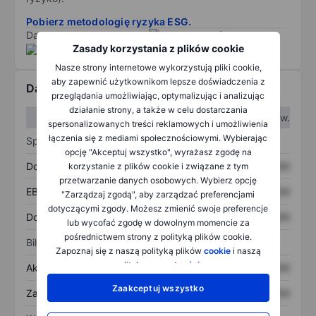
Pobierz metodologię ryzyka ESG.
Dane dostarczone przez
/
Zasady korzystania z plików cookie
Nasze strony internetowe wykorzystują pliki cookie,
aby zapewnić użytkownikom lepsze doświadczenia z
Dane finansowe
przeglądania umożliwiając, optymalizując i analizując
działanie strony, a także w celu dostarczania
W I kw.
W II kw.
spersonalizowanych treści reklamowych i umożliwienia
łączenia się z mediami społecznościowymi. Wybierając
Sprawozdanie z zysków
opcję "Akceptuj wszystko", wyrażasz zgodę na
Dochód
XXXXXXX
XXXXXXX
korzystanie z plików cookie i związane z tym
przetwarzanie danych osobowych. Wybierz opcję
EBITDA
XXXXXXX
XXXXXXX
"Zarządzaj zgodą", aby zarządzać preferencjami
dotyczącymi zgody. Możesz zmienić swoje preferencje
Dochód netto
XXXXXXX
XXXXXXX
lub wycofać zgodę w dowolnym momencie za
pośrednictwem strony z polityką plików cookie.
Bilans
Zapoznaj się z naszą polityką plików
cookie
i naszą
polityką
prywatności
.
Aktywa ogółem
XXXXXXX
XXXXXXX
Zaakceptuj wszystko
Zadłużenie ogółem
XXXXXXX
XXXXXXX