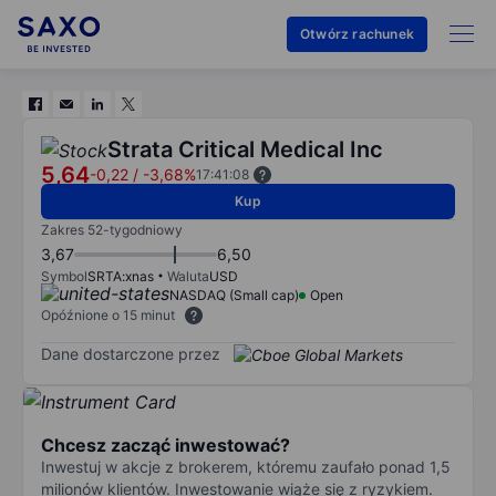
Otwórz rachunek
Strata Critical Medical Inc
5,64
-0,22
/
-3,68%
17:41:08
Kup
Zakres 52-tygodniowy
3,67
6,50
Symbol
SRTA:xnas
Waluta
USD
NASDAQ (Small cap)
Open
Opóźnione o 15 minut
Dane dostarczone przez
Chcesz zacząć inwestować?
Inwestuj w akcje z brokerem, któremu zaufało ponad 1,5
milionów klientów. Inwestowanie wiąże się z ryzykiem.