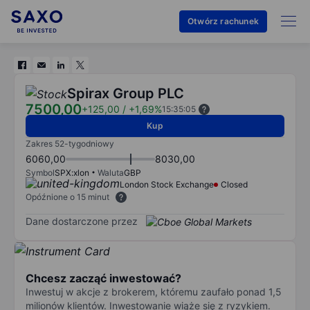
Otwórz rachunek
Spirax Group PLC
7500,00
+125,00
/
+1,69%
15:35:05
Kup
Zakres 52-tygodniowy
6060,00
8030,00
Symbol
SPX:xlon
Waluta
GBP
London Stock Exchange
Closed
Opóźnione o 15 minut
Dane dostarczone przez
Chcesz zacząć inwestować?
Inwestuj w akcje z brokerem, któremu zaufało ponad 1,5
milionów klientów. Inwestowanie wiąże się z ryzykiem.