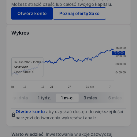
Możesz stracić część lub całość swojego kapitału.
Otwórz konto
Poznaj ofertę Saxo
Wykres
Chart
7600,00
7375,00
Line chart with 391 data points.
7200,00
The chart has 1 X axis displaying categories.
07-sie-2026 15:00
6800,00
SPX:xlon
The chart has 1 Y axis displaying values. Data ranges
Close
7480,00
6400,00
lip
13
17
21
27
31
sie
7
End of interactive chart.
W ciągu dnia
1 tydz.
1 m-c.
3 mies.
6 mies.
1 
Otwórz konto
aby uzyskać dostęp do większej ilości
narzędzi do tworzenia wykresów i analiz.
Warto wiedzieć:
Inwestowanie w akcje zazwyczaj