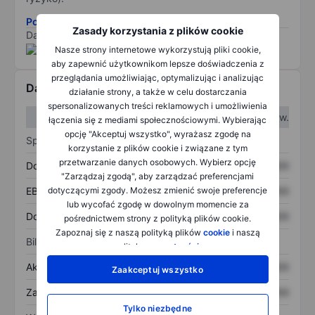
Pobierz metodologię ryzyka ESG.
Zasady korzystania z plików cookie
Dane dostarczone przez
/
Nasze strony internetowe wykorzystują pliki cookie,
aby zapewnić użytkownikom lepsze doświadczenia z
przeglądania umożliwiając, optymalizując i analizując
Dane finansowe
działanie strony, a także w celu dostarczania
spersonalizowanych treści reklamowych i umożliwienia
W I kw.
W II kw.
łączenia się z mediami społecznościowymi. Wybierając
opcję "Akceptuj wszystko", wyrażasz zgodę na
Sprawozdanie z zysków
korzystanie z plików cookie i związane z tym
przetwarzanie danych osobowych. Wybierz opcję
Dochód
XXXXXXX
XXXXXXX
"Zarządzaj zgodą", aby zarządzać preferencjami
dotyczącymi zgody. Możesz zmienić swoje preferencje
EBITDA
XXXXXXX
XXXXXXX
lub wycofać zgodę w dowolnym momencie za
Dochód netto
XXXXXXX
XXXXXXX
pośrednictwem strony z polityką plików cookie.
Zapoznaj się z naszą polityką plików
cookie
i naszą
Bilans
polityką
prywatności
.
Aktywa ogółem
XXXXXXX
XXXXXXX
Zaakceptuj wszystko
Zadłużenie ogółem
XXXXXXX
XXXXXXX
Tylko niezbędne