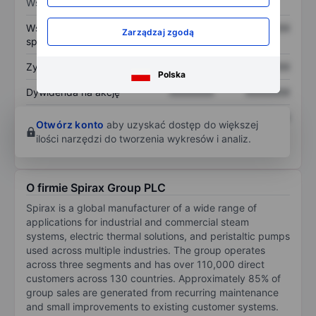
Wskaźniki
Współczynnik cena do
XXXXXXX
XXXXXXX
Zarządzaj zgodą
sprzedaży
Zysk na akcję
XXXXXXX
XXXXXXX
Polska
Dywidenda na akcję
XXXXXXX
XXXXXXX
Zwrot z kapitału
XXXXXXX
XXXXXXX
Otwórz konto
aby uzyskać dostęp do większej
własnego
ilości narzędzi do tworzenia wykresów i analiz.
O firmie Spirax Group PLC
Spirax is a global manufacturer of a wide range of
applications for industrial and commercial steam
systems, electric thermal solutions, and peristaltic pumps
used across multiple industries. The group operates
across three segments and has over 110,000 direct
customers across 130 countries. Approximately 85% of
group sales are generated from recurring maintenance
and small improvements to existing customer systems.