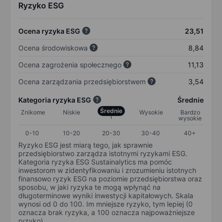
Ryzyko ESG
Ocena ryzyka ESG
23,51
Ocena środowiskowa
8,84
Ocena zagrożenia społecznego
11,13
Ocena zarządzania przedsiębiorstwem
3,54
Kategoria ryzyka ESG
Średnie
Średnie
Znikome
Niskie
Wysokie
Bardzo
wysokie
0-10
10-20
20-30
30-40
40+
Ryzyko ESG jest miarą tego, jak sprawnie
przedsiębiorstwo zarządza istotnymi ryzykami ESG.
Kategoria ryzyka ESG Sustainalytics ma pomóc
inwestorom w zidentyfikowaniu i zrozumieniu istotnych
finansowo ryzyk ESG na poziomie przedsiębiorstwa oraz
sposobu, w jaki ryzyka te mogą wpłynąć na
długoterminowe wyniki inwestycji kapitałowych. Skala
wynosi od 0 do 100. Im mniejsze ryzyko, tym lepiej (0
oznacza brak ryzyka, a 100 oznacza najpoważniejsze
ryzyko).