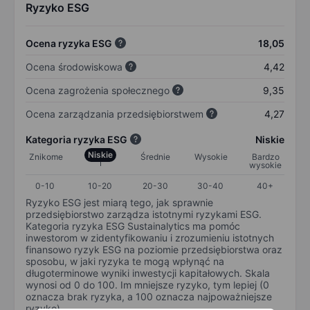
Ryzyko ESG
Ocena ryzyka ESG
18,05
Ocena środowiskowa
4,42
Ocena zagrożenia społecznego
9,35
Ocena zarządzania przedsiębiorstwem
4,27
Kategoria ryzyka ESG
Niskie
Niskie
Znikome
Średnie
Wysokie
Bardzo
wysokie
0-10
10-20
20-30
30-40
40+
Ryzyko ESG jest miarą tego, jak sprawnie
przedsiębiorstwo zarządza istotnymi ryzykami ESG.
Kategoria ryzyka ESG Sustainalytics ma pomóc
inwestorom w zidentyfikowaniu i zrozumieniu istotnych
finansowo ryzyk ESG na poziomie przedsiębiorstwa oraz
sposobu, w jaki ryzyka te mogą wpłynąć na
długoterminowe wyniki inwestycji kapitałowych. Skala
wynosi od 0 do 100. Im mniejsze ryzyko, tym lepiej (0
oznacza brak ryzyka, a 100 oznacza najpoważniejsze
ryzyko).