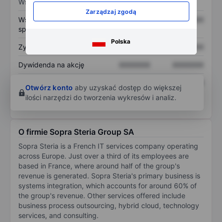
Wskaźniki
Zarządzaj zgodą
Współczynnik cena do
XXXXXXX
XXXXXXX
sprzedaży
Polska
Zysk na akcję
XXXXXXX
XXXXXXX
Dywidenda na akcję
XXXXXXX
XXXXXXX
Zwrot z kapitału
XXXXXXX
XXXXXXX
Otwórz konto
aby uzyskać dostęp do większej
własnego
ilości narzędzi do tworzenia wykresów i analiz.
O firmie Sopra Steria Group SA
Sopra Steria is a French IT services company operating
across Europe. Just over a third of its employees are
based in France, where around half of the group's
revenue is generated. Sopra Steria's primary business is
systems integration, which accounts for around 60% of
the group's revenue. Other services offered include
business process outsourcing, hybrid cloud, technology
services, and consulting.