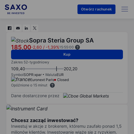
Otwórz rachunek
Sopra Steria Group SA
185,00
-2,60
/
-1,39%
15:55:00
Kup
Zakres 52-tygodniowy
109,40
202,20
Symbol
SOPR:xpar
Waluta
EUR
Euronext Paris
Closed
Opóźnione o 15 minut
Dane dostarczone przez
Chcesz zacząć inwestować?
Inwestuj w akcje z brokerem, któremu zaufało ponad 1,5
milionów klientów. Inwestowanie wiąże się z ryzykiem.