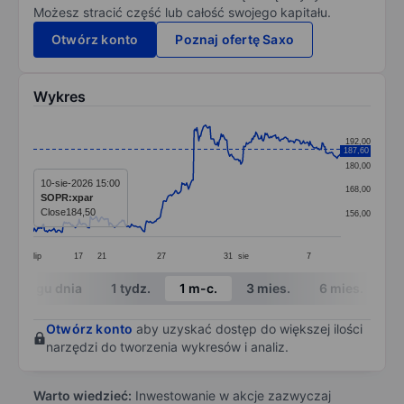
Możesz stracić część lub całość swojego kapitału.
Otwórz konto
Poznaj ofertę Saxo
Wykres
Chart
192,00
187,60
Line chart with 330 data points.
180,00
The chart has 1 X axis displaying categories.
10-sie-2026 15:00
168,00
SOPR:xpar
The chart has 1 Y axis displaying values. Data ranges
Close
184,50
156,00
lip
17
21
27
31
sie
7
End of interactive chart.
W ciągu dnia
1 tydz.
1 m-c.
3 mies.
6 mies.
1 
Otwórz konto
aby uzyskać dostęp do większej ilości
narzędzi do tworzenia wykresów i analiz.
Warto wiedzieć:
Inwestowanie w akcje zazwyczaj