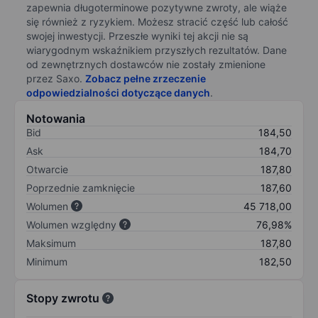
zapewnia długoterminowe pozytywne zwroty, ale wiąże
się również z ryzykiem. Możesz stracić część lub całość
swojej inwestycji. Przeszłe wyniki tej akcji nie są
wiarygodnym wskaźnikiem przyszłych rezultatów. Dane
od zewnętrznych dostawców nie zostały zmienione
przez Saxo.
Zobacz pełne zrzeczenie
odpowiedzialności dotyczące danych
.
Notowania
Bid
184,50
Ask
184,70
Otwarcie
187,80
Poprzednie zamknięcie
187,60
Wolumen
45 718,00
Wolumen względny
76,98%
Maksimum
187,80
Minimum
182,50
Stopy zwrotu