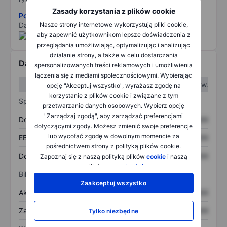
Zasady korzystania z plików cookie
Pobierz metodologię ryzyka ESG.
Dane dostarczone przez
/
Nasze strony internetowe wykorzystują pliki cookie,
aby zapewnić użytkownikom lepsze doświadczenia z
przeglądania umożliwiając, optymalizując i analizując
działanie strony, a także w celu dostarczania
Dane finansowe
spersonalizowanych treści reklamowych i umożliwienia
łączenia się z mediami społecznościowymi. Wybierając
W I kw.
W II kw.
opcję "Akceptuj wszystko", wyrażasz zgodę na
korzystanie z plików cookie i związane z tym
Sprawozdanie z zysków
przetwarzanie danych osobowych. Wybierz opcję
"Zarządzaj zgodą", aby zarządzać preferencjami
Dochód
XXXXXXX
XXXXXXX
dotyczącymi zgody. Możesz zmienić swoje preferencje
lub wycofać zgodę w dowolnym momencie za
EBITDA
XXXXXXX
XXXXXXX
pośrednictwem strony z polityką plików cookie.
Dochód netto
XXXXXXX
XXXXXXX
Zapoznaj się z naszą polityką plików
cookie
i naszą
polityką
prywatności
.
Bilans
Zaakceptuj wszystko
Aktywa ogółem
XXXXXXX
XXXXXXX
Zadłużenie ogółem
XXXXXXX
XXXXXXX
Tylko niezbędne