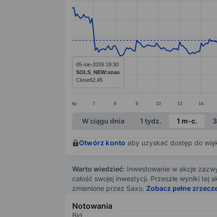
Line chart with 299 data points.
The chart has 1 X axis displaying categ
The chart has 1 Y axis displaying value
05-sie-2026 19:30
SOLS_NEW:xnas
Close
62,45
lip
7
8
9
10
13
14
End of interactive chart.
W ciągu dnia
1 tydz.
1 m-c.
3
Otwórz konto
aby uzyskać dostęp do więks
Warto wiedzieć:
Inwestowanie w akcje zazwyc
całość swojej inwestycji. Przeszłe wyniki te
zmienione przez Saxo.
Zobacz pełne zrzecz
Notowania
Bid