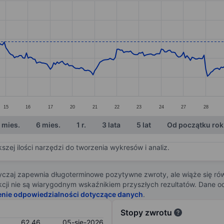
ories.
s. Data ranges from 54.27 to 70.56.
15
16
17
20
21
22
23
24
27
28
 mies.
6 mies.
1 r.
3 lata
5 lat
Od początku ro
zej ilości narzędzi do tworzenia wykresów i analiz.
zaj zapewnia długoterminowe pozytywne zwroty, ale wiąże się rów
j akcji nie są wiarygodnym wskaźnikiem przyszłych rezultatów. Dane
enie odpowiedzialności dotyczące danych
.
Stopy zwrotu
62,46
05-sie-2026