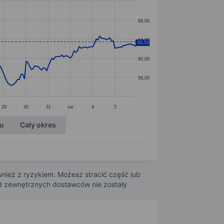
68,00
64,00
63,52
60,00
56,00
29
30
31
sie
4
5
ku
Cały okres
nież z ryzykiem. Możesz stracić część lub
 od zewnętrznych dostawców nie zostały