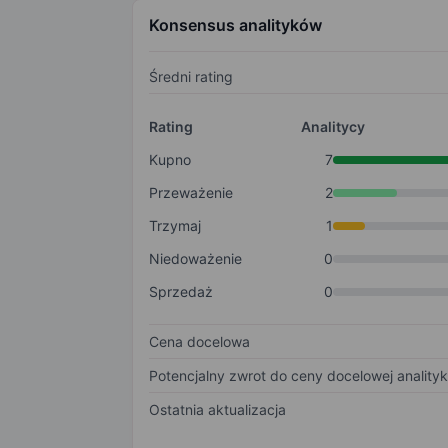
Konsensus analityków
Średni rating
Rating
Analitycy
Kupno
7
Przeważenie
2
Trzymaj
1
Niedoważenie
0
Sprzedaż
0
Cena docelowa
Potencjalny zwrot do ceny docelowej anality
Ostatnia aktualizacja