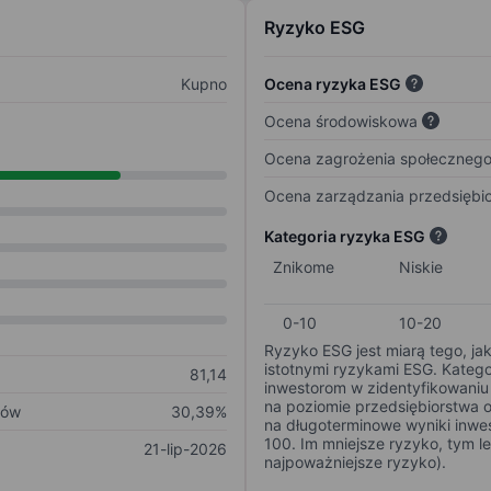
Ryzyko ESG
Kupno
Ocena ryzyka ESG
Ocena środowiskowa
Ocena zagrożenia społeczneg
Ocena zarządzania przedsiębi
Kategoria ryzyka ESG
Znikome
Niskie
0-10
10-20
Ryzyko ESG jest miarą tego, ja
istotnymi ryzykami ESG. Kateg
81,14
inwestorom w zidentyfikowaniu 
na poziomie przedsiębiorstwa 
ków
30,39%
na długoterminowe wyniki inwes
100. Im mniejsze ryzyko, tym l
21-lip-2026
najpoważniejsze ryzyko).