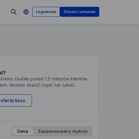
Logowanie
Otwórz rachunek
ć?
tóremu zaufało ponad 1,5 milionów klientów.
iem. Możesz stracić część lub całość
 ofertę Saxo
Cena
Zaawansowany wykres