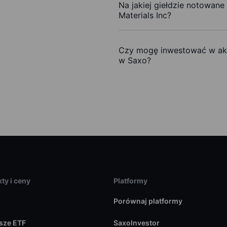
Na jakiej giełdzie notowane
Materials Inc?
Czy mogę inwestować w akcj
w Saxo?
ty i ceny
Platformy
Porównaj platformy
sze ETF
SaxoInvestor