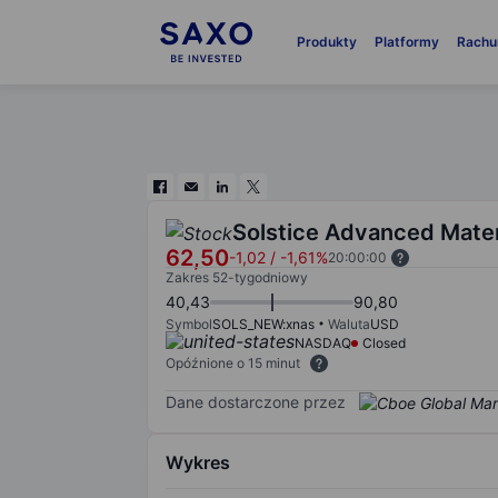
Produkty
Platformy
Rachu
Solstice Advanced Mater
62,50
-1,02
/
-1,61%
20:00:00
Zakres 52-tygodniowy
40,43
90,80
Symbol
SOLS_NEW:xnas
Waluta
USD
NASDAQ
Closed
Opóźnione o 15 minut
Dane dostarczone przez
Wykres
Chart