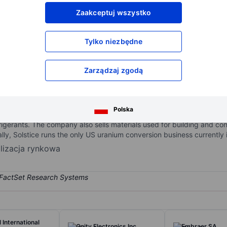
XXXXXXX
XXXXXXX
Zaakceptuj wszystko
XXXXXXX
XXXXXXX
XXXXXXX
XXXXXXX
Tylko niezbędne
Otwórz konto
aby uzyskać dostęp do większej ilości n
XXXXXXX
XXXXXXX
Zarządzaj zgodą
nc
specialty chemicals company created in late 2025 after being spun off
Polska
largest product category is refrigerants used in heating, ventilation
efrigerants. The company also sells materials used for building and c
ly, Solstice runs the only US uranium conversion business currently 
alizacja rynkowa
 International
Qnity Electronics Inc
Embraer SA