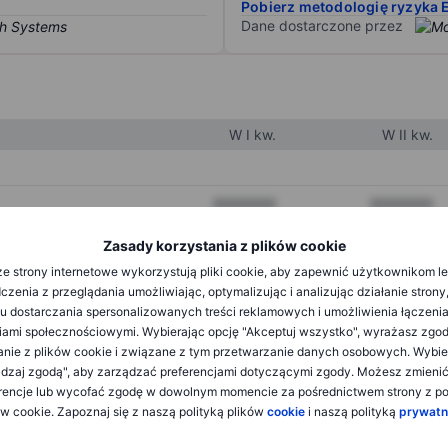
Pobierz metodologię ryzyka 
Dane dostarczone przez
W I kw.
W II kw.
XXXXXXX
XXXXXXX
XXXXXXX
XXXXXXX
Zasady korzystania z plików cookie
e strony internetowe wykorzystują pliki cookie, aby zapewnić użytkownikom l
XXXXXXX
XXXXXXX
zenia z przeglądania umożliwiając, optymalizując i analizując działanie strony
u dostarczania spersonalizowanych treści reklamowych i umożliwienia łączenia
ami społecznościowymi. Wybierając opcję "Akceptuj wszystko", wyrażasz zgo
XXXXXXX
XXXXXXX
anie z plików cookie i związane z tym przetwarzanie danych osobowych. Wybie
dzaj zgodą", aby zarządzać preferencjami dotyczącymi zgody. Możesz zmieni
XXXXXXX
XXXXXXX
rencje lub wycofać zgodę w dowolnym momencie za pośrednictwem strony z po
ów cookie. Zapoznaj się z naszą polityką plików
cookie
i naszą polityką
prywatn