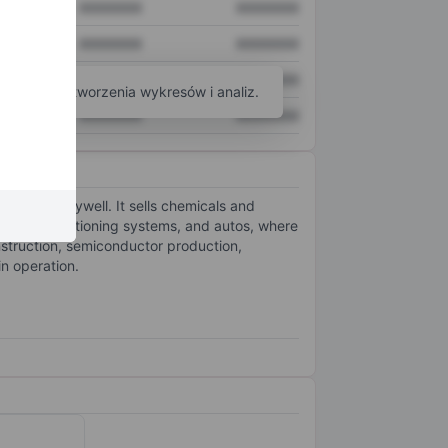
XXXXXXX
XXXXXXX
XXXXXXX
XXXXXXX
XXXXXXX
XXXXXXX
arzędzi do tworzenia wykresów i analiz.
XXXXXXX
XXXXXXX
 from Honeywell. It sells chemicals and
 and air conditioning systems, and autos, where
onstruction, semiconductor production,
in operation.