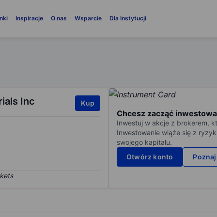
nki
Inspiracje
O nas
Wsparcie
Dla Instytucji
ials Inc
Kup
Chcesz zacząć inwestowa
Inwestuj w akcje z brokerem, k
Inwestowanie wiąże się z ryzyk
swojego kapitału.
Otwórz konto
Poznaj