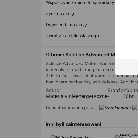
Współczynnik cena do sprzedaży
Zysk na akcję
Dywidenda na akcję
Zwrot z kapitału własnego
O firmie Solstice Advanced Materials I
Solstice Advanced Materials is a diversified 
materials to a wide range of end markets. Its 
Solstice sells low global warming potential r
healthcare packaging, and defense. Additional
Sektor
Branża
Kapit
Materiały nieenergetyczne
-
10bn
Dane dostarczone przez
/
Inni byli zainteresowani
Honeywell
Waters Corporation