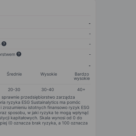
-
-
o
-
orstwem
-
-
Średnie
Wysokie
Bardzo
wysokie
20-30
30-40
40+
k sprawnie przedsiębiorstwo zarządza
oria ryzyka ESG Sustainalytics ma pomóc
i zrozumieniu istotnych finansowo ryzyk ESG
oraz sposobu, w jaki ryzyka te mogą wpłynąć
tycji kapitałowych. Skala wynosi od 0 do
epiej (0 oznacza brak ryzyka, a 100 oznacza