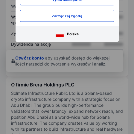
Wskaźniki
Zarządzaj zgodą
Współczynnik cena do
XXXXXXX
XXXXXXX
sprzedaży
Zysk na akcję
XXXXXXX
XXXXXXX
Polska
Dywidenda na akcję
XXXXXXX
XXXXXXX
Zwrot z kapitału
XXXXXXX
XXXXXXX
Otwórz konto
aby uzyskać dostęp do większej
własnego
ilości narzędzi do tworzenia wykresów i analiz.
O firmie Brera Holdings PLC
Solmate Infrastructure Public Ltd is a Solana-based
crypto infrastructure company with a strategic focus on
Abu Dhabi. The group builds high-performance
validators that lower latency, expand network reach, and
position Abu Dhabi as a world-wide hub for Solana
infrastructure. The company creates value by working
with its partners to build infrastructure and real hardware