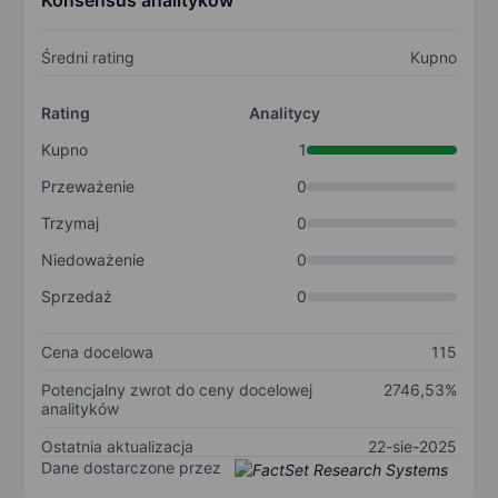
Konsensus analityków
Średni rating
Kupno
Rating
Analitycy
Kupno
1
Przeważenie
0
Trzymaj
0
Niedoważenie
0
Sprzedaż
0
Cena docelowa
115
Potencjalny zwrot do ceny docelowej
2746,53%
analityków
Ostatnia aktualizacja
22-sie-2025
Dane dostarczone przez