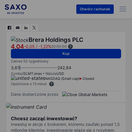
Otwórz rachunek
Brera Holdings PLC
4,04
-0,05
/
-1,22%
20:00:00
Kup
Zakres 52-tygodniowy
3,61
242,84
Symbol
SLMT:xnas
Waluta
USD
NASDAQ (Small cap)
Closed
Opóźnione o 15 minut
Dane dostarczone przez
Chcesz zacząć inwestować?
Inwestuj w akcje z brokerem, któremu zaufało ponad 1,5
milionów klientów. Inwestowanie wiąże się z ryzykiem.