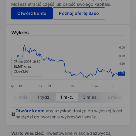
Możesz stracić część lub całość swojego kapitału.
Otwórz konto
Poznaj ofertę Saxo
Wykres
Chart
6,00
Line chart with 131 data points.
5,40
The chart has 1 X axis displaying categories.
07-sie-2026 19:30
4,80
SLMT:xnas
The chart has 1 Y axis displaying values. Data ranges 
Close
3,97
4,20
4,09
lip
13
17
21
27
31
sie
7
End of interactive chart.
W ciągu dnia
1 tydz.
1 m-c.
3 mies.
6 mies.
1 
Otwórz konto
aby uzyskać dostęp do większej ilości
narzędzi do tworzenia wykresów i analiz.
Warto wiedzieć:
Inwestowanie w akcje zazwyczaj