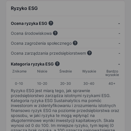
Ryzyko ESG
Ocena ryzyka ESG
-
Ocena środowiskowa
-
Ocena zagrożenia społecznego
-
Ocena zarządzania przedsiębiorstwem
-
Kategoria ryzyka ESG
-
Znikome
Niskie
Średnie
Wysokie
Bardzo
wysokie
0-10
10-20
20-30
30-40
40+
Ryzyko ESG jest miarą tego, jak sprawnie
przedsiębiorstwo zarządza istotnymi ryzykami ESG.
Kategoria ryzyka ESG Sustainalytics ma pomóc
inwestorom w zidentyfikowaniu i zrozumieniu istotnych
finansowo ryzyk ESG na poziomie przedsiębiorstwa oraz
sposobu, w jaki ryzyka te mogą wpłynąć na
długoterminowe wyniki inwestycji kapitałowych. Skala
wynosi od 0 do 100. Im mniejsze ryzyko, tym lepiej (0
oznacza brak ryzyka, a 100 oznacza najpoważniejsze