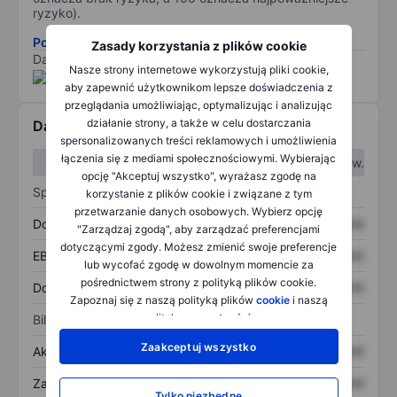
ryzyko).
Pobierz metodologię ryzyka ESG.
Zasady korzystania z plików cookie
Dane dostarczone przez
/
Nasze strony internetowe wykorzystują pliki cookie,
aby zapewnić użytkownikom lepsze doświadczenia z
przeglądania umożliwiając, optymalizując i analizując
działanie strony, a także w celu dostarczania
Dane finansowe
spersonalizowanych treści reklamowych i umożliwienia
łączenia się z mediami społecznościowymi. Wybierając
W I kw.
W II kw.
opcję "Akceptuj wszystko", wyrażasz zgodę na
Sprawozdanie z zysków
korzystanie z plików cookie i związane z tym
przetwarzanie danych osobowych. Wybierz opcję
Dochód
XXXXXXX
XXXXXXX
"Zarządzaj zgodą", aby zarządzać preferencjami
dotyczącymi zgody. Możesz zmienić swoje preferencje
EBITDA
XXXXXXX
XXXXXXX
lub wycofać zgodę w dowolnym momencie za
pośrednictwem strony z polityką plików cookie.
Dochód netto
XXXXXXX
XXXXXXX
Zapoznaj się z naszą polityką plików
cookie
i naszą
polityką
prywatności
.
Bilans
Zaakceptuj wszystko
Aktywa ogółem
XXXXXXX
XXXXXXX
Zadłużenie ogółem
XXXXXXX
XXXXXXX
Tylko niezbędne