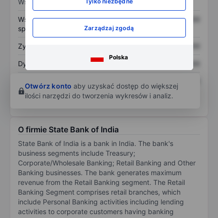
Tylko niezbędne
Wskaźniki
Współczynnik cena do
XXXXXXX
XXXXXXX
Zarządzaj zgodą
sprzedaży
Zysk na akcję
XXXXXXX
XXXXXXX
Polska
Dywidenda na akcję
XXXXXXX
XXXXXXX
Zwrot z kapitału
XXXXXXX
XXXXXXX
Otwórz konto
aby uzyskać dostęp do większej
własnego
ilości narzędzi do tworzenia wykresów i analiz.
O firmie State Bank of India
State Bank of India is a bank in India. The bank's
business segments include Treasury;
Corporate/Wholesale Banking; Retail Banking and Other
Banking businesses. The bank generates maximum
revenue from the Retail Banking segment. The Retail
Banking Segment comprises retail branches, which
include Personal Banking activities including lending
activities to corporate customers having banking