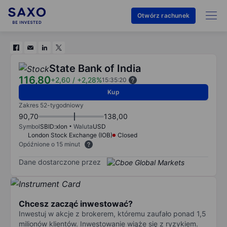
Otwórz rachunek
State Bank of India
116,80
+2,60
/
+2,28%
15:35:20
Kup
Zakres 52-tygodniowy
90,70
138,00
Symbol
SBID:xlon
Waluta
USD
London Stock Exchange (IOB)
Closed
Opóźnione o 15 minut
Dane dostarczone przez
Chcesz zacząć inwestować?
Inwestuj w akcje z brokerem, któremu zaufało ponad 1,5
milionów klientów. Inwestowanie wiąże się z ryzykiem.