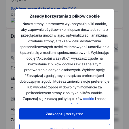
Pobierz metodologię ryzyka ESG.
Dane dostarczone przez
/
Zasady korzystania z plików cookie
Nasze strony internetowe wykorzystują pliki cookie,
aby zapewnić użytkownikom lepsze doświadczenia z
przeglądania umożliwiając, optymalizując i analizując
Dane finansowe
działanie strony, a także w celu dostarczania
spersonalizowanych treści reklamowych i umożliwienia
W I kw.
W II kw.
łączenia się z mediami społecznościowymi. Wybierając
Sprawozdanie z zysków
opcję "Akceptuj wszystko", wyrażasz zgodę na
korzystanie z plików cookie i związane z tym
Dochód
XXXXXXX
XXXXXXX
przetwarzanie danych osobowych. Wybierz opcję
"Zarządzaj zgodą", aby zarządzać preferencjami
EBITDA
XXXXXXX
XXXXXXX
dotyczącymi zgody. Możesz zmienić swoje preferencje
lub wycofać zgodę w dowolnym momencie za
Dochód netto
XXXXXXX
XXXXXXX
pośrednictwem strony z polityką plików cookie.
Zapoznaj się z naszą polityką plików
cookie
i naszą
Bilans
polityką
prywatności
.
Aktywa ogółem
XXXXXXX
XXXXXXX
Zaakceptuj wszystko
Zadłużenie ogółem
XXXXXXX
XXXXXXX