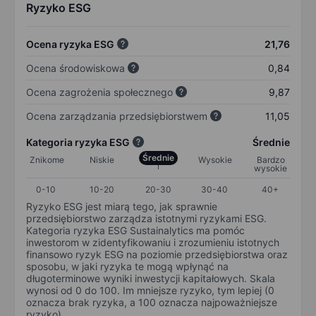
Ryzyko ESG
Ocena ryzyka ESG
21,76
Ocena środowiskowa
0,84
Ocena zagrożenia społecznego
9,87
Ocena zarządzania przedsiębiorstwem
11,05
Kategoria ryzyka ESG
Średnie
Średnie
Znikome
Niskie
Wysokie
Bardzo
wysokie
0-10
10-20
20-30
30-40
40+
Ryzyko ESG jest miarą tego, jak sprawnie
przedsiębiorstwo zarządza istotnymi ryzykami ESG.
Kategoria ryzyka ESG Sustainalytics ma pomóc
inwestorom w zidentyfikowaniu i zrozumieniu istotnych
finansowo ryzyk ESG na poziomie przedsiębiorstwa oraz
sposobu, w jaki ryzyka te mogą wpłynąć na
długoterminowe wyniki inwestycji kapitałowych. Skala
wynosi od 0 do 100. Im mniejsze ryzyko, tym lepiej (0
oznacza brak ryzyka, a 100 oznacza najpoważniejsze
ryzyko).