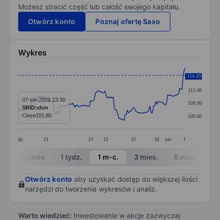
Możesz stracić część lub całość swojego kapitału.
Otwórz konto
Poznaj ofertę Saxo
Wykres
Chart
114,20
114,00
Line chart with 142 data points.
111,00
The chart has 1 X axis displaying categories.
07-sie-2026 13:30
108,00
SBID:xlon
The chart has 1 Y axis displaying values. Data ranges 
Close
115,80
105,00
lip
13
17
21
27
31
sie
7
End of interactive chart.
W ciągu dnia
1 tydz.
1 m-c.
3 mies.
6 mies.
1 
Otwórz konto
aby uzyskać dostęp do większej ilości
narzędzi do tworzenia wykresów i analiz.
Warto wiedzieć:
Inwestowanie w akcje zazwyczaj