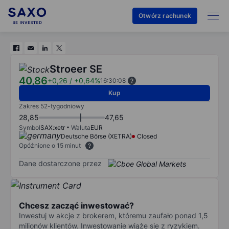
Otwórz rachunek
Stroeer SE
40,86
+0,26
/
+0,64%
16:30:08
Kup
Zakres 52-tygodniowy
28,85
47,65
Symbol
SAX:xetr
Waluta
EUR
Deutsche Börse (XETRA)
Closed
Opóźnione o 15 minut
Dane dostarczone przez
Chcesz zacząć inwestować?
Inwestuj w akcje z brokerem, któremu zaufało ponad 1,5
milionów klientów. Inwestowanie wiąże się z ryzykiem.