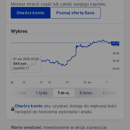
Możesz stracić część lub całość swojego kapitału.
Otwórz konto
Poznaj ofertę Saxo
Wykres
Chart
40,60
40,00
Line chart with 388 data points.
38,00
The chart has 1 X axis displaying categories.
07-sie-2026 15:00
36,00
SAX:xetr
The chart has 1 Y axis displaying values. Data ranges 
Close
40,77
34,00
lip
13
17
21
27
31
sie
7
End of interactive chart.
W ciągu dnia
1 tydz.
1 m-c.
3 mies.
6 mies.
1 
Otwórz konto
aby uzyskać dostęp do większej ilości
narzędzi do tworzenia wykresów i analiz.
Warto wiedzieć:
Inwestowanie w akcje zazwyczaj