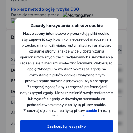
Pobierz metodologię ryzyka ESG.
Dane dostarczone przez
/
Zasady korzystania z plików cookie
Nasze strony internetowe wykorzystują pliki cookie,
Dane finansowe
aby zapewnić użytkownikom lepsze doświadczenia z
przeglądania umożliwiając, optymalizując i analizując
W I kw.
W II kw.
działanie strony, a także w celu dostarczania
spersonalizowanych treści reklamowych i umożliwienia
Sprawozdanie z zysków
łączenia się z mediami społecznościowymi. Wybierając
opcję "Akceptuj wszystko", wyrażasz zgodę na
Dochód
XXXXXXX
XXXXXXX
korzystanie z plików cookie i związane z tym
EBITDA
XXXXXXX
XXXXXXX
przetwarzanie danych osobowych. Wybierz opcję
"Zarządzaj zgodą", aby zarządzać preferencjami
Dochód netto
XXXXXXX
XXXXXXX
dotyczącymi zgody. Możesz zmienić swoje preferencje
lub wycofać zgodę w dowolnym momencie za
Bilans
pośrednictwem strony z polityką plików cookie.
Zapoznaj się z naszą polityką plików
cookie
i naszą
Aktywa ogółem
XXXXXXX
XXXXXXX
polityką
prywatności
.
Zadłużenie ogółem
XXXXXXX
XXXXXXX
Zaakceptuj wszystko