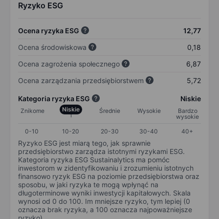
Ryzyko ESG
Ocena ryzyka ESG
12,77
Ocena środowiskowa
0,18
Ocena zagrożenia społecznego
6,87
Ocena zarządzania przedsiębiorstwem
5,72
Kategoria ryzyka ESG
Niskie
Niskie
Znikome
Średnie
Wysokie
Bardzo
wysokie
0-10
10-20
20-30
30-40
40+
Ryzyko ESG jest miarą tego, jak sprawnie
przedsiębiorstwo zarządza istotnymi ryzykami ESG.
Kategoria ryzyka ESG Sustainalytics ma pomóc
inwestorom w zidentyfikowaniu i zrozumieniu istotnych
finansowo ryzyk ESG na poziomie przedsiębiorstwa oraz
sposobu, w jaki ryzyka te mogą wpłynąć na
długoterminowe wyniki inwestycji kapitałowych. Skala
wynosi od 0 do 100. Im mniejsze ryzyko, tym lepiej (0
oznacza brak ryzyka, a 100 oznacza najpoważniejsze
ryzyko).