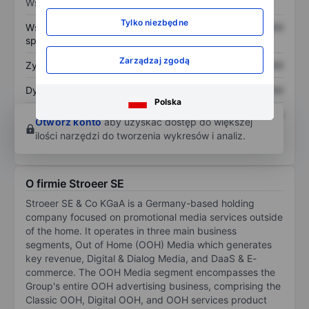
Wskaźniki
Tylko niezbędne
Współczynnik cena do
XXXXXXX
XXXXXXX
sprzedaży
Zarządzaj zgodą
Zysk na akcję
XXXXXXX
XXXXXXX
Dywidenda na akcję
XXXXXXX
XXXXXXX
Polska
Zwrot z kapitału
XXXXXXX
XXXXXXX
Otwórz konto
aby uzyskać dostęp do większej
własnego
ilości narzędzi do tworzenia wykresów i analiz.
O firmie Stroeer SE
Stroeer SE & Co KGaA is a Germany-based holding
company focused on promotional media services outside
of the home. It operates in three main business
segments, Out of Home (OOH) Media which generates
key revenue, Digital & Dialog Media, and DaaS & E-
commerce. The OOH Media segment encompasses the
Group's entire OOH advertising business, comprising the
Classic OOH, Digital OOH, and OOH services product