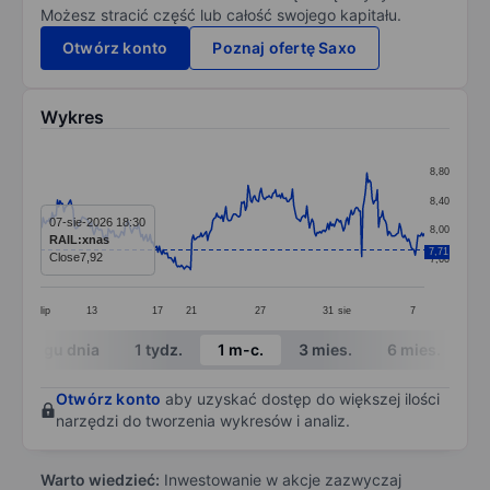
Możesz stracić część lub całość swojego kapitału.
Otwórz konto
Poznaj ofertę Saxo
Wykres
Chart
8,80
Line chart with 295 data points.
8,40
The chart has 1 X axis displaying categories.
07-sie-2026 18:30
8,00
RAIL:xnas
The chart has 1 Y axis displaying values. Data ranges 
7,71
Close
7,92
7,60
lip
13
17
21
27
31
sie
7
End of interactive chart.
W ciągu dnia
1 tydz.
1 m-c.
3 mies.
6 mies.
1 
Otwórz konto
aby uzyskać dostęp do większej ilości
narzędzi do tworzenia wykresów i analiz.
Warto wiedzieć:
Inwestowanie w akcje zazwyczaj