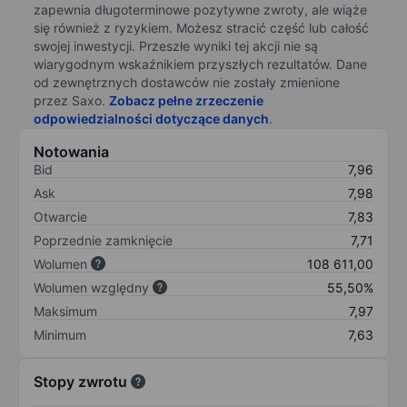
zapewnia długoterminowe pozytywne zwroty, ale wiąże
się również z ryzykiem. Możesz stracić część lub całość
swojej inwestycji. Przeszłe wyniki tej akcji nie są
wiarygodnym wskaźnikiem przyszłych rezultatów. Dane
od zewnętrznych dostawców nie zostały zmienione
przez Saxo.
Zobacz pełne zrzeczenie
odpowiedzialności dotyczące danych
.
Notowania
Bid
7,96
Ask
7,98
Otwarcie
7,83
Poprzednie zamknięcie
7,71
Wolumen
108 611,00
Wolumen względny
55,50%
Maksimum
7,97
Minimum
7,63
Stopy zwrotu