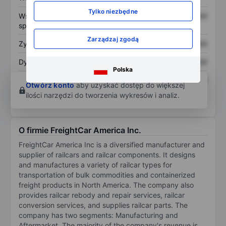
Tylko niezbędne
Współczynnik cena do
XXXXXXX
XXXXXXX
sprzedaży
Zarządzaj zgodą
Zysk na akcję
XXXXXXX
XXXXXXX
Dywidenda na akcję
XXXXXXX
XXXXXXX
Polska
Zwrot z kapitału
XXXXXXX
XXXXXXX
Otwórz konto
aby uzyskać dostęp do większej
własnego
ilości narzędzi do tworzenia wykresów i analiz.
O firmie FreightCar America Inc.
FreightCar America Inc is a diversified manufacturer and
supplier of railcars and railcar components. It designs
and manufactures a variety of railcar types for
transportation of bulk commodities and containerized
freight products in North America. The company also
provides railcar rebody and repair services, railcar
conversion services, and supplies railcar parts. The
company has two segments: Manufacturing and
Aftermarket. The majority of the company's revenue is