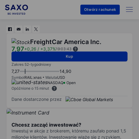
Otwórz rachunek
FreightCar America Inc.
7,97
+0,26
/
+3,37%
19:03:43
Kup
Zakres 52-tygodniowy
7,27
14,90
Symbol
RAIL:xnas
Waluta
USD
NASDAQ
Open
Opóźnione o 15 minut
Dane dostarczone przez
Chcesz zacząć inwestować?
Inwestuj w akcje z brokerem, któremu zaufało ponad 1,5
milionów klientów. Inwestowanie wiąże się z ryzykiem.