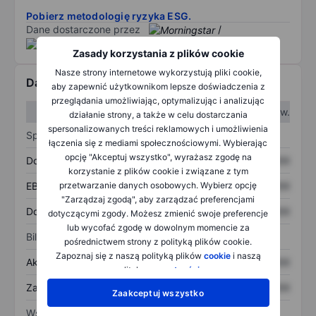
Pobierz metodologię ryzyka ESG.
Dane dostarczone przez
/
Zasady korzystania z plików cookie
Nasze strony internetowe wykorzystują pliki cookie,
Dane finansowe
aby zapewnić użytkownikom lepsze doświadczenia z
przeglądania umożliwiając, optymalizując i analizując
W I kw.
W II kw.
działanie strony, a także w celu dostarczania
spersonalizowanych treści reklamowych i umożliwienia
Sprawozdanie z zysków
łączenia się z mediami społecznościowymi. Wybierając
opcję "Akceptuj wszystko", wyrażasz zgodę na
Dochód
XXXXXXX
XXXXXXX
korzystanie z plików cookie i związane z tym
EBITDA
XXXXXXX
XXXXXXX
przetwarzanie danych osobowych. Wybierz opcję
"Zarządzaj zgodą", aby zarządzać preferencjami
Dochód netto
XXXXXXX
XXXXXXX
dotyczącymi zgody. Możesz zmienić swoje preferencje
lub wycofać zgodę w dowolnym momencie za
Bilans
pośrednictwem strony z polityką plików cookie.
Zapoznaj się z naszą polityką plików
cookie
i naszą
Aktywa ogółem
XXXXXXX
XXXXXXX
polityką
prywatności
.
Zadłużenie ogółem
XXXXXXX
XXXXXXX
Zaakceptuj wszystko
Wskaźniki