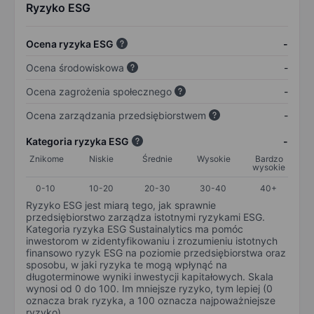
Ryzyko ESG
Ocena ryzyka ESG
-
Ocena środowiskowa
-
Ocena zagrożenia społecznego
-
Ocena zarządzania przedsiębiorstwem
-
Kategoria ryzyka ESG
-
Znikome
Niskie
Średnie
Wysokie
Bardzo
wysokie
0-10
10-20
20-30
30-40
40+
Ryzyko ESG jest miarą tego, jak sprawnie
przedsiębiorstwo zarządza istotnymi ryzykami ESG.
Kategoria ryzyka ESG Sustainalytics ma pomóc
inwestorom w zidentyfikowaniu i zrozumieniu istotnych
finansowo ryzyk ESG na poziomie przedsiębiorstwa oraz
sposobu, w jaki ryzyka te mogą wpłynąć na
długoterminowe wyniki inwestycji kapitałowych. Skala
wynosi od 0 do 100. Im mniejsze ryzyko, tym lepiej (0
oznacza brak ryzyka, a 100 oznacza najpoważniejsze
ryzyko).