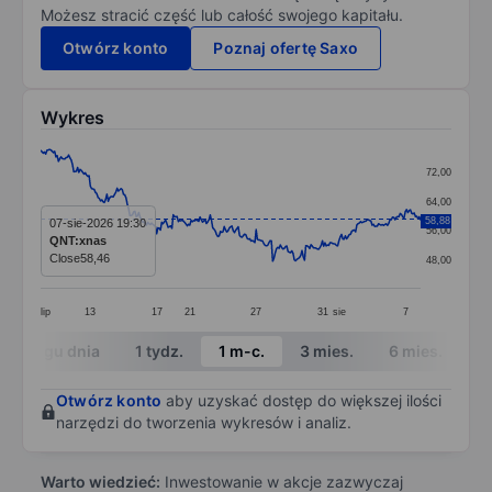
Możesz stracić część lub całość swojego kapitału.
Otwórz konto
Poznaj ofertę Saxo
Wykres
Chart
72,00
Line chart with 299 data points.
64,00
The chart has 1 X axis displaying categories.
58,88
07-sie-2026 19:30
56,00
QNT:xnas
The chart has 1 Y axis displaying values. Data ranges 
Close
58,46
48,00
lip
13
17
21
27
31
sie
7
End of interactive chart.
W ciągu dnia
1 tydz.
1 m-c.
3 mies.
6 mies.
1 
Otwórz konto
aby uzyskać dostęp do większej ilości
narzędzi do tworzenia wykresów i analiz.
Warto wiedzieć:
Inwestowanie w akcje zazwyczaj