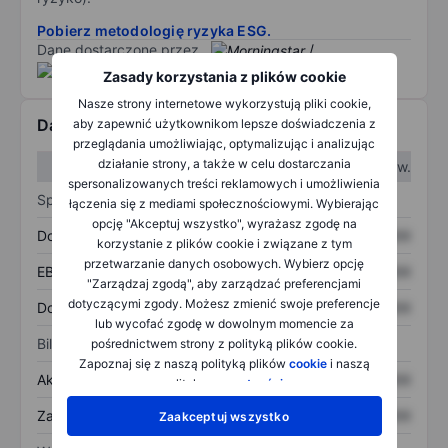
Pobierz metodologię ryzyka ESG.
Dane dostarczone przez
/
Zasady korzystania z plików cookie
Nasze strony internetowe wykorzystują pliki cookie,
Dane finansowe
aby zapewnić użytkownikom lepsze doświadczenia z
przeglądania umożliwiając, optymalizując i analizując
działanie strony, a także w celu dostarczania
W I kw.
W II kw.
spersonalizowanych treści reklamowych i umożliwienia
Sprawozdanie z zysków
łączenia się z mediami społecznościowymi. Wybierając
opcję "Akceptuj wszystko", wyrażasz zgodę na
Dochód
XXXXXXX
XXXXXXX
korzystanie z plików cookie i związane z tym
przetwarzanie danych osobowych. Wybierz opcję
EBITDA
XXXXXXX
XXXXXXX
"Zarządzaj zgodą", aby zarządzać preferencjami
dotyczącymi zgody. Możesz zmienić swoje preferencje
Dochód netto
XXXXXXX
XXXXXXX
lub wycofać zgodę w dowolnym momencie za
Bilans
pośrednictwem strony z polityką plików cookie.
Zapoznaj się z naszą polityką plików
cookie
i naszą
Aktywa ogółem
XXXXXXX
XXXXXXX
polityką
prywatności
.
Zadłużenie ogółem
XXXXXXX
XXXXXXX
Zaakceptuj wszystko