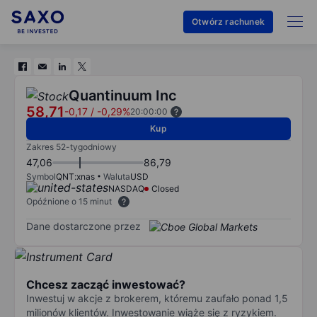
Otwórz rachunek
Quantinuum Inc
58,71
-0,17
/
-0,29%
20:00:00
Kup
Zakres 52-tygodniowy
47,06
86,79
Symbol
QNT:xnas
Waluta
USD
NASDAQ
Closed
Opóźnione o 15 minut
Dane dostarczone przez
Chcesz zacząć inwestować?
Inwestuj w akcje z brokerem, któremu zaufało ponad 1,5
milionów klientów. Inwestowanie wiąże się z ryzykiem.