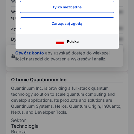
Wskaźniki
Tylko niezbędne
Współczynnik cena do
XXXXXXX
XXXXXXX
sprzedaży
Zarządzaj zgodą
Zysk na akcję
XXXXXXX
XXXXXXX
Dywidenda na akcję
XXXXXXX
XXXXXXX
Polska
Zwrot z kapitału
XXXXXXX
XXXXXXX
Otwórz konto
aby uzyskać dostęp do większej
własnego
ilości narzędzi do tworzenia wykresów i analiz.
O firmie Quantinuum Inc
Quantinuum Inc. is providing a full-stack quantum
technology solution to scale quantum computing and
develop applications. Its products and solutions are
Quantinuum Systems, Helios, Quantum Origin, InQuanto,
Nexus, and Developer Tools.
Sektor
Technologia
Branża