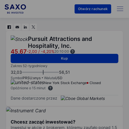
Otwórz rachunek
Pursuit Attractions and
Hospitality, Inc.
45,67
-2,00
/
-4,20%
20:10:00
Kup
Zakres 52-tygodniowy
32,03
56,51
Symbol
PRSU:xnys
Waluta
USD
New York Stock Exchange
Closed
Opóźnione o 15 minut
Dane dostarczone przez
Chcesz zacząć inwestować?
Inwestuj w akcje z brokerem, któremu zaufało ponad 1,5