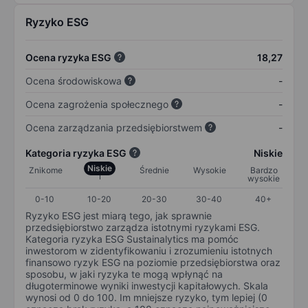
Ryzyko ESG
Ocena ryzyka ESG
18,27
Ocena środowiskowa
-
Ocena zagrożenia społecznego
-
Ocena zarządzania przedsiębiorstwem
-
Kategoria ryzyka ESG
Niskie
Niskie
Znikome
Średnie
Wysokie
Bardzo
wysokie
0-10
10-20
20-30
30-40
40+
Ryzyko ESG jest miarą tego, jak sprawnie
przedsiębiorstwo zarządza istotnymi ryzykami ESG.
Kategoria ryzyka ESG Sustainalytics ma pomóc
inwestorom w zidentyfikowaniu i zrozumieniu istotnych
finansowo ryzyk ESG na poziomie przedsiębiorstwa oraz
sposobu, w jaki ryzyka te mogą wpłynąć na
długoterminowe wyniki inwestycji kapitałowych. Skala
wynosi od 0 do 100. Im mniejsze ryzyko, tym lepiej (0