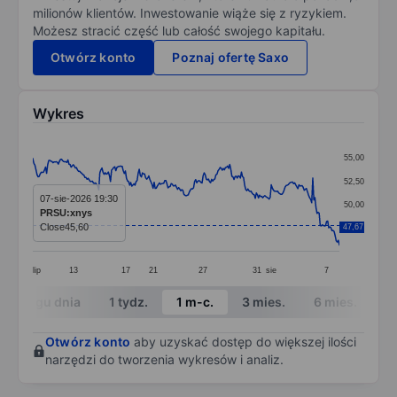
milionów klientów. Inwestowanie wiąże się z ryzykiem.
Możesz stracić część lub całość swojego kapitału.
Otwórz konto
Poznaj ofertę Saxo
Wykres
Chart
55,00
Line chart with 289 data points.
52,50
The chart has 1 X axis displaying categories.
07-sie-2026 19:30
50,00
PRSU:xnys
The chart has 1 Y axis displaying values. Data ranges 
Close
45,60
47,67
47,50
lip
13
17
21
27
31
sie
7
End of interactive chart.
W ciągu dnia
1 tydz.
1 m-c.
3 mies.
6 mies.
1 
Otwórz konto
aby uzyskać dostęp do większej ilości
narzędzi do tworzenia wykresów i analiz.