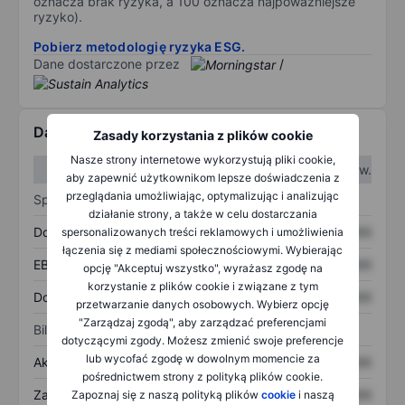
oznacza brak ryzyka, a 100 oznacza najpoważniejsze
ryzyko).
Pobierz metodologię ryzyka ESG.
Dane dostarczone przez
/
Dane finansowe
Zasady korzystania z plików cookie
Nasze strony internetowe wykorzystują pliki cookie,
W I kw.
W II kw.
aby zapewnić użytkownikom lepsze doświadczenia z
przeglądania umożliwiając, optymalizując i analizując
Sprawozdanie z zysków
działanie strony, a także w celu dostarczania
Dochód
XXXXXXX
XXXXXXX
spersonalizowanych treści reklamowych i umożliwienia
łączenia się z mediami społecznościowymi. Wybierając
EBITDA
XXXXXXX
XXXXXXX
opcję "Akceptuj wszystko", wyrażasz zgodę na
korzystanie z plików cookie i związane z tym
Dochód netto
XXXXXXX
XXXXXXX
przetwarzanie danych osobowych. Wybierz opcję
"Zarządzaj zgodą", aby zarządzać preferencjami
Bilans
dotyczącymi zgody. Możesz zmienić swoje preferencje
lub wycofać zgodę w dowolnym momencie za
Aktywa ogółem
XXXXXXX
XXXXXXX
pośrednictwem strony z polityką plików cookie.
Zadłużenie ogółem
XXXXXXX
XXXXXXX
Zapoznaj się z naszą polityką plików
cookie
i naszą