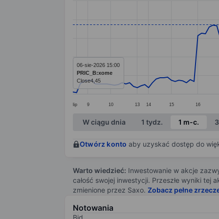
Line chart with 133 data points.
The chart has 1 X axis displaying categ
The chart has 1 Y axis displaying value
06-sie-2026 15:00
PRIC_B:xome
Close
4,45
lip
9
10
13
14
15
16
End of interactive chart.
W ciągu dnia
1 tydz.
1 m-c.
3
Otwórz konto
aby uzyskać dostęp do więks
Warto wiedzieć:
Inwestowanie w akcje zazwyc
całość swojej inwestycji. Przeszłe wyniki te
zmienione przez Saxo.
Zobacz pełne zrzecz
Notowania
Bid