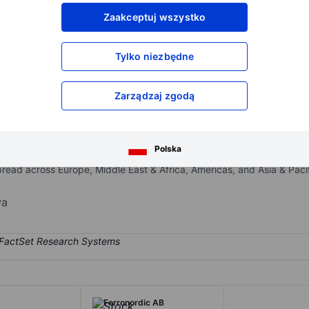
XXXXXXX
XXXXXXX
Zaakceptuj wszystko
XXXXXXX
XXXXXXX
XXXXXXX
XXXXXXX
Tylko niezbędne
Otwórz konto
aby uzyskać dostęp do większej ilości n
XXXXXXX
XXXXXXX
Zarządzaj zgodą
d communication in physical stores with a focus on driving digitaliza
Polska
 and digital signage enable retailers to communicate with their custo
read across Europe, Middle East & Africa, Americas, and Asia & Pacif
.
wa
Ferronordic AB