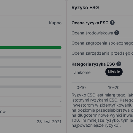
Ryzyko ESG
Kupno
Ocena ryzyka ESG
Ocena środowiskowa
Ocena zagrożenia społeczneg
Ocena zarządzania przedsiębi
Kategoria ryzyka ESG
Niskie
Znikome
0-10
10-20
Ryzyko ESG jest miarą tego, ja
istotnymi ryzykami ESG. Kateg
-
inwestorom w zidentyfikowaniu 
na poziomie przedsiębiorstwa 
ków
-
na długoterminowe wyniki inwes
100. Im mniejsze ryzyko, tym l
23-kwi-2021
najpoważniejsze ryzyko).