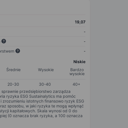
19,07
-
o
-
orstwem
-
Niskie
Średnie
Wysokie
Bardzo
wysokie
20-30
30-40
40+
k sprawnie przedsiębiorstwo zarządza
oria ryzyka ESG Sustainalytics ma pomóc
i zrozumieniu istotnych finansowo ryzyk ESG
oraz sposobu, w jaki ryzyka te mogą wpłynąć
tycji kapitałowych. Skala wynosi od 0 do
epiej (0 oznacza brak ryzyka, a 100 oznacza