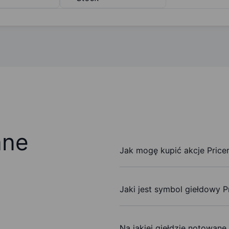
ane
Jak mogę kupić akcje Pricer
Jaki jest symbol giełdowy Pr
Na jakiej giełdzie notowane 