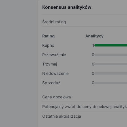
Konsensus analityków
Średni rating
Rating
Analitycy
Kupno
1
Przeważenie
0
Trzymaj
0
Niedoważenie
0
Sprzedaż
0
Cena docelowa
Potencjalny zwrot do ceny docelowej anality
Ostatnia aktualizacja