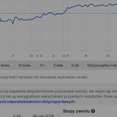
ories.
s. Data ranges from 3.32 to 4.7.
17
20
21
22
23
24
27
28
29
 mies.
6 mies.
1 r.
3 lata
5 lat
Od początku ro
zej ilości narzędzi do tworzenia wykresów i analiz.
zaj zapewnia długoterminowe pozytywne zwroty, ale wiąże się rów
j akcji nie są wiarygodnym wskaźnikiem przyszłych rezultatów. Dane
enie odpowiedzialności dotyczące danych
.
Stopy zwrotu
4,40
06-sie-2026