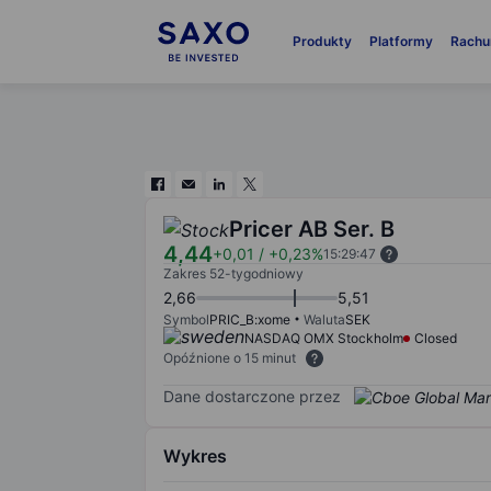
Produkty
Platformy
Rachu
Pricer AB Ser. B
4,44
+0,01
/
+0,23%
15:29:47
Zakres 52-tygodniowy
2,66
5,51
Symbol
PRIC_B:xome
Waluta
SEK
NASDAQ OMX Stockholm
Closed
Opóźnione o 15 minut
Dane dostarczone przez
Wykres
Chart