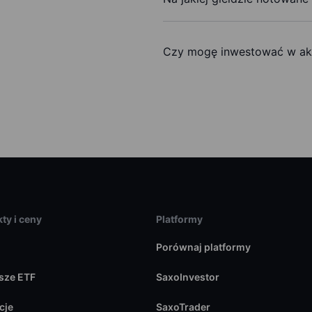
Czy mogę inwestować w akcj
ty i ceny
Platformy
Porównaj platformy
sze ETF
SaxoInvestor
cje
SaxoTrader