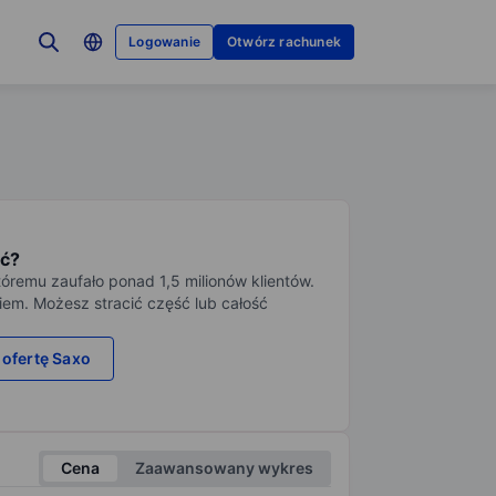
Logowanie
Otwórz rachunek
ć?
tóremu zaufało ponad 1,5 milionów klientów.
iem. Możesz stracić część lub całość
 ofertę Saxo
Cena
Zaawansowany wykres