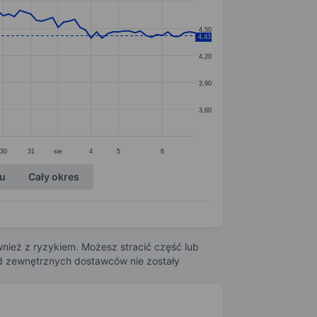
4,50
4,43
4,20
3,90
3,60
30
31
sie
4
5
6
ku
Cały okres
nież z ryzykiem. Możesz stracić część lub
 od zewnętrznych dostawców nie zostały