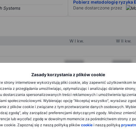
Pobierz metodologię ryzyka 
Dane dostarczone przez
W I kw.
W II kw.
XXXXXXX
XXXXXXX
XXXXXXX
XXXXXXX
Zasady korzystania z plików cookie
e strony internetowe wykorzystują pliki cookie, aby zapewnić użytkownikom l
XXXXXXX
XXXXXXX
zenia z przeglądania umożliwiając, optymalizując i analizując działanie strony
u dostarczania spersonalizowanych treści reklamowych i umożliwienia łączenia
ami społecznościowymi. Wybierając opcję "Akceptuj wszystko", wyrażasz zgo
XXXXXXX
XXXXXXX
anie z plików cookie i związane z tym przetwarzanie danych osobowych. Wybie
dzaj zgodą", aby zarządzać preferencjami dotyczącymi zgody. Możesz zmieni
XXXXXXX
XXXXXXX
rencje lub wycofać zgodę w dowolnym momencie za pośrednictwem strony z po
ów cookie. Zapoznaj się z naszą polityką plików
cookie
i naszą polityką
prywatn