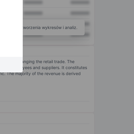
XXXXXXX
XXXXXXX
XXXXXXX
XXXXXXX
XXXXXXX
XXXXXXX
arzędzi do tworzenia wykresów i analiz.
XXXXXXX
XXXXXXX
tion and changing the retail trade. The
mers, employees and suppliers. It constitutes
ic. The majority of the revenue is derived