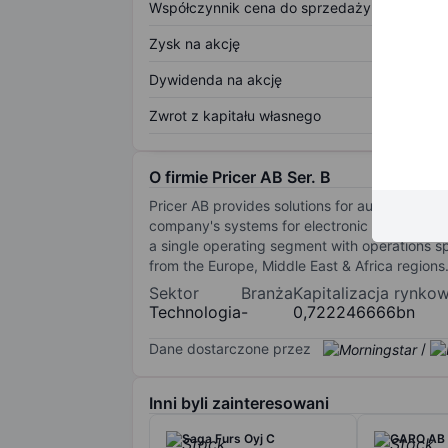
Współczynnik cena do sprzedaży
Zysk na akcję
Dywidenda na akcję
Zwrot z kapitału własnego
O firmie Pricer AB Ser. B
Pricer AB provides solutions for automation an
company's systems for electronic shelf labels
a single operating segment with operations sp
from the Europe, Middle East & Africa regions
Sektor
Branża
Kapitalizacja rynko
Technologia
-
0,722246666bn
Dane dostarczone przez
/
Inni byli zainteresowani
Saga Furs Oyj C
GARO AB