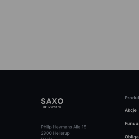
Produk
Akcje
Fundu
Philip Heymans Alle 15
2900 Hellerup
Obliga