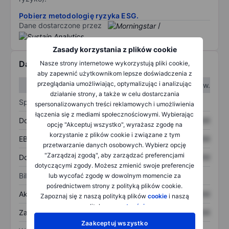
Pobierz metodologię ryzyka ESG.
Dane dostarczone przez
/
Zasady korzystania z plików cookie
Dane finansowe
Nasze strony internetowe wykorzystują pliki cookie,
aby zapewnić użytkownikom lepsze doświadczenia z
przeglądania umożliwiając, optymalizując i analizując
W I kw.
W II kw.
działanie strony, a także w celu dostarczania
Sprawozdanie z zysków
spersonalizowanych treści reklamowych i umożliwienia
łączenia się z mediami społecznościowymi. Wybierając
Dochód
XXXXXXX
XXXXXXX
opcję "Akceptuj wszystko", wyrażasz zgodę na
korzystanie z plików cookie i związane z tym
EBITDA
XXXXXXX
XXXXXXX
przetwarzanie danych osobowych. Wybierz opcję
"Zarządzaj zgodą", aby zarządzać preferencjami
Dochód netto
XXXXXXX
XXXXXXX
dotyczącymi zgody. Możesz zmienić swoje preferencje
Bilans
lub wycofać zgodę w dowolnym momencie za
pośrednictwem strony z polityką plików cookie.
Aktywa ogółem
XXXXXXX
XXXXXXX
Zapoznaj się z naszą polityką plików
cookie
i naszą
polityką
prywatności
.
Zadłużenie ogółem
XXXXXXX
XXXXXXX
Zaakceptuj wszystko