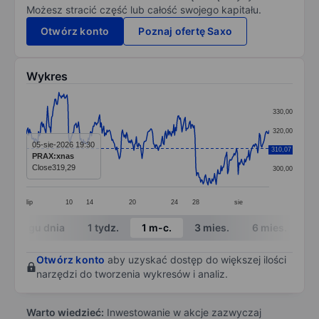
Możesz stracić część lub całość swojego kapitału.
Otwórz konto
Poznaj ofertę Saxo
Wykres
Chart
330,00
Line chart with 299 data points.
320,00
The chart has 1 X axis displaying categories.
05-sie-2026 19:30
310,07
310,00
PRAX:xnas
The chart has 1 Y axis displaying values. Data ranges
Close
319,29
300,00
lip
10
14
20
24
28
sie
End of interactive chart.
W ciągu dnia
1 tydz.
1 m-c.
3 mies.
6 mies.
1 
Otwórz konto
aby uzyskać dostęp do większej ilości
narzędzi do tworzenia wykresów i analiz.
Warto wiedzieć:
Inwestowanie w akcje zazwyczaj