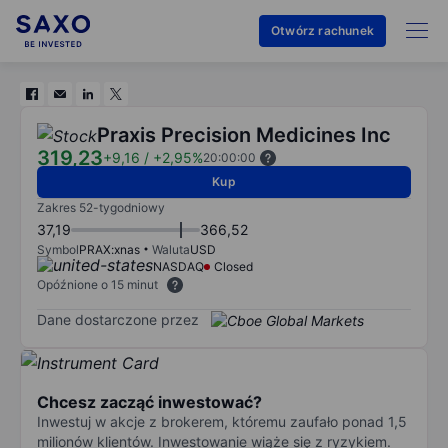
Otwórz rachunek
Praxis Precision Medicines Inc
319,23
+9,16
/
+2,95%
20:00:00
Kup
Zakres 52-tygodniowy
37,19
366,52
Symbol
PRAX:xnas
Waluta
USD
NASDAQ
Closed
Opóźnione o 15 minut
Dane dostarczone przez
Chcesz zacząć inwestować?
Inwestuj w akcje z brokerem, któremu zaufało ponad 1,5
milionów klientów. Inwestowanie wiąże się z ryzykiem.