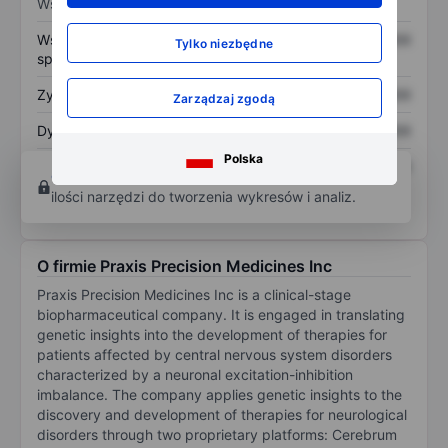
Wskaźniki
Współczynnik cena do
XXXXXXX
XXXXXXX
Tylko niezbędne
sprzedaży
Zysk na akcję
XXXXXXX
XXXXXXX
Zarządzaj zgodą
Dywidenda na akcję
XXXXXXX
XXXXXXX
Polska
Zwrot z kapitału
XXXXXXX
XXXXXXX
Otwórz konto
aby uzyskać dostęp do większej
własnego
ilości narzędzi do tworzenia wykresów i analiz.
O firmie Praxis Precision Medicines Inc
Praxis Precision Medicines Inc is a clinical-stage
biopharmaceutical company. It is engaged in translating
genetic insights into the development of therapies for
patients affected by central nervous system disorders
characterized by a neuronal excitation-inhibition
imbalance. The company applies genetic insights to the
discovery and development of therapies for neurological
disorders through two proprietary platforms: Cerebrum