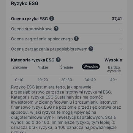
Ryzyko ESG
Ocena ryzyka ESG
37,41
Ocena środowiskowa
-
Ocena zagrożenia społecznego
-
Ocena zarządzania przedsiębiorstwem
-
Kategoria ryzyka ESG
Wysokie
Wysokie
Znikome
Niskie
Średnie
Bardzo
wysokie
0-10
10-20
20-30
30-40
40+
Ryzyko ESG jest miarą tego, jak sprawnie
przedsiębiorstwo zarządza istotnymi ryzykami ESG.
Kategoria ryzyka ESG Sustainalytics ma pomóc
inwestorom w zidentyfikowaniu i zrozumieniu istotnych
finansowo ryzyk ESG na poziomie przedsiębiorstwa oraz
sposobu, w jaki ryzyka te mogą wpłynąć na
długoterminowe wyniki inwestycji kapitałowych. Skala
wynosi od 0 do 100. Im mniejsze ryzyko, tym lepiej (0
oznacza brak ryzyka, a 100 oznacza najpoważniejsze
ryzyko).