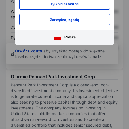
Wskaźniki
Tylko niezbędne
Współczynnik cena do
XXXXXXX
XXXXXXX
sprzedaży
Zarządzaj zgodą
Zysk na akcję
XXXXXXX
XXXXXXX
Polska
Dywidenda na akcję
XXXXXXX
XXXXXXX
Zwrot z kapitału
XXXXXXX
XXXXXXX
Otwórz konto
aby uzyskać dostęp do większej
własnego
ilości narzędzi do tworzenia wykresów i analiz.
O firmie PennantPark Investment Corp
Pennant Park Investment Corp is a closed-end, non-
diversified investment company. Its investment objective
is to generate current income and capital appreciation
also seeking to preserve capital through debt and equity
investments. The company focuses on investing in
United States middle-market companies that offer
attractive risk-reward to investors and to create a
diversified portfolio that includes senior secured debt,