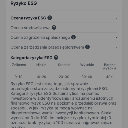
Ryzyko ESG
Ocena ryzyka ESG
-
Ocena środowiskowa
-
Ocena zagrożenia społecznego
-
Ocena zarządzania przedsiębiorstwem
-
Kategoria ryzyka ESG
-
Znikome
Niskie
Średnie
Wysokie
Bardzo
wysokie
0-10
10-20
20-30
30-40
40+
Ryzyko ESG jest miarą tego, jak sprawnie
przedsiębiorstwo zarządza istotnymi ryzykami ESG.
Kategoria ryzyka ESG Sustainalytics ma pomóc
inwestorom w zidentyfikowaniu i zrozumieniu istotnych
finansowo ryzyk ESG na poziomie przedsiębiorstwa oraz
sposobu, w jaki ryzyka te mogą wpłynąć na
długoterminowe wyniki inwestycji kapitałowych. Skala
wynosi od 0 do 100. Im mniejsze ryzyko, tym lepiej (0
oznacza brak ryzyka, a 100 oznacza najpoważniejsze
ryzyko).