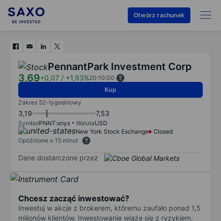
Otwórz rachunek
PennantPark Investment Corp
3,69
+0,07
/
+1,93%
20:10:00
Kup
Zakres 52-tygodniowy
3,19
7,53
Symbol
PNNT:xnys
Waluta
USD
New York Stock Exchange
Closed
Opóźnione o 15 minut
Dane dostarczone przez
Chcesz zacząć inwestować?
Inwestuj w akcje z brokerem, któremu zaufało ponad 1,5
milionów klientów. Inwestowanie wiąże się z ryzykiem.