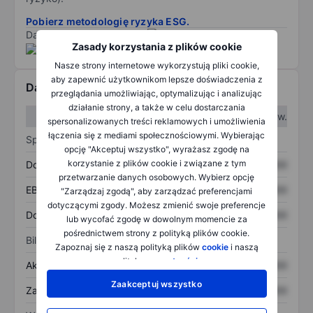
Pobierz metodologię ryzyka ESG.
Dane dostarczone przez
/
Zasady korzystania z plików cookie
Nasze strony internetowe wykorzystują pliki cookie,
aby zapewnić użytkownikom lepsze doświadczenia z
Dane finansowe
przeglądania umożliwiając, optymalizując i analizując
działanie strony, a także w celu dostarczania
W I kw.
W II kw.
spersonalizowanych treści reklamowych i umożliwienia
łączenia się z mediami społecznościowymi. Wybierając
Sprawozdanie z zysków
opcję "Akceptuj wszystko", wyrażasz zgodę na
korzystanie z plików cookie i związane z tym
Dochód
XXXXXXX
XXXXXXX
przetwarzanie danych osobowych. Wybierz opcję
EBITDA
XXXXXXX
XXXXXXX
"Zarządzaj zgodą", aby zarządzać preferencjami
dotyczącymi zgody. Możesz zmienić swoje preferencje
Dochód netto
XXXXXXX
XXXXXXX
lub wycofać zgodę w dowolnym momencie za
pośrednictwem strony z polityką plików cookie.
Bilans
Zapoznaj się z naszą polityką plików
cookie
i naszą
polityką
prywatności
.
Aktywa ogółem
XXXXXXX
XXXXXXX
Zaakceptuj wszystko
Zadłużenie ogółem
XXXXXXX
XXXXXXX