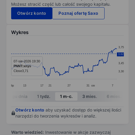
Możesz stracić część lub całość swojego kapitału.
Otwórz konto
Poznaj ofertę Saxo
Wykres
Chart
3,75
Line chart with 284 data points.
3,62
3,60
The chart has 1 X axis displaying categories.
07-sie-2026 19:30
3,45
PNNT:xnys
The chart has 1 Y axis displaying values. Data ranges 
Close
3,71
3,30
lip
13
17
21
27
31
sie
7
End of interactive chart.
W ciągu dnia
1 tydz.
1 m-c.
3 mies.
6 mies.
1 
Otwórz konto
aby uzyskać dostęp do większej ilości
narzędzi do tworzenia wykresów i analiz.
Warto wiedzieć:
Inwestowanie w akcje zazwyczaj