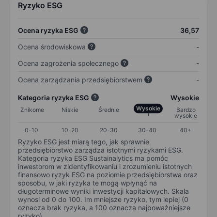
Ryzyko ESG
Ocena ryzyka ESG
36,57
Ocena środowiskowa
-
Ocena zagrożenia społecznego
-
Ocena zarządzania przedsiębiorstwem
-
Kategoria ryzyka ESG
Wysokie
Wysokie
Znikome
Niskie
Średnie
Bardzo
wysokie
0-10
10-20
20-30
30-40
40+
Ryzyko ESG jest miarą tego, jak sprawnie
przedsiębiorstwo zarządza istotnymi ryzykami ESG.
Kategoria ryzyka ESG Sustainalytics ma pomóc
inwestorom w zidentyfikowaniu i zrozumieniu istotnych
finansowo ryzyk ESG na poziomie przedsiębiorstwa oraz
sposobu, w jaki ryzyka te mogą wpłynąć na
długoterminowe wyniki inwestycji kapitałowych. Skala
wynosi od 0 do 100. Im mniejsze ryzyko, tym lepiej (0
oznacza brak ryzyka, a 100 oznacza najpoważniejsze
ryzyko).