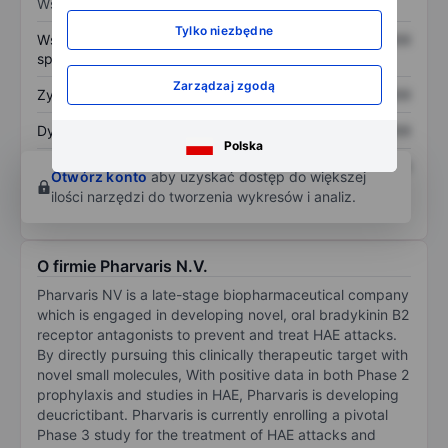
Wskaźniki
Tylko niezbędne
Współczynnik cena do
XXXXXXX
XXXXXXX
sprzedaży
Zarządzaj zgodą
Zysk na akcję
XXXXXXX
XXXXXXX
Dywidenda na akcję
XXXXXXX
XXXXXXX
Polska
Zwrot z kapitału
XXXXXXX
XXXXXXX
Otwórz konto
aby uzyskać dostęp do większej
własnego
ilości narzędzi do tworzenia wykresów i analiz.
O firmie Pharvaris N.V.
Pharvaris NV is a late-stage biopharmaceutical company
which is engaged in developing novel, oral bradykinin B2
receptor antagonists to prevent and treat HAE attacks.
By directly pursuing this clinically therapeutic target with
novel small molecules, With positive data in both Phase 2
prophylaxis and studies in HAE, Pharvaris is developing
deucrictibant. Pharvaris is currently enrolling a pivotal
Phase 3 study for the treatment of HAE attacks and