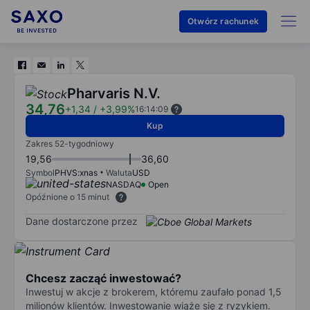
Otwórz rachunek
Pharvaris N.V.
34,76
+1,34
/
+3,99%
16:14:09
Kup
Zakres 52-tygodniowy
19,56
36,60
Symbol
PHVS:xnas
Waluta
USD
NASDAQ
Open
Opóźnione o 15 minut
Dane dostarczone przez
Chcesz zacząć inwestować?
Inwestuj w akcje z brokerem, któremu zaufało ponad 1,5
milionów klientów. Inwestowanie wiąże się z ryzykiem.