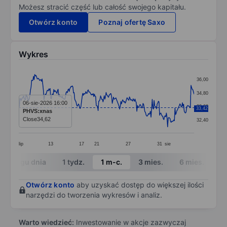
Możesz stracić część lub całość swojego kapitału.
Otwórz konto
Poznaj ofertę Saxo
Wykres
Chart
36,00
Line chart with 286 data points.
34,80
The chart has 1 X axis displaying categories.
06-sie-2026 16:00
33,60
33,42
PHVS:xnas
The chart has 1 Y axis displaying values. Data ranges 
Close
34,62
32,40
lip
13
17
21
27
31
sie
End of interactive chart.
W ciągu dnia
1 tydz.
1 m-c.
3 mies.
6 mies.
1 
Otwórz konto
aby uzyskać dostęp do większej ilości
narzędzi do tworzenia wykresów i analiz.
Warto wiedzieć:
Inwestowanie w akcje zazwyczaj