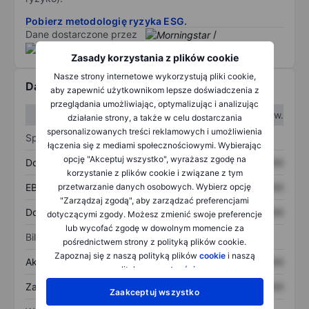
Pobierz metodologię ryzyka ESG.
Dane dostarczone przez
/
Zasady korzystania z plików cookie
Nasze strony internetowe wykorzystują pliki cookie,
Dane finansowe
aby zapewnić użytkownikom lepsze doświadczenia z
przeglądania umożliwiając, optymalizując i analizując
W I kw.
W II kw.
działanie strony, a także w celu dostarczania
spersonalizowanych treści reklamowych i umożliwienia
Sprawozdanie z zysków
łączenia się z mediami społecznościowymi. Wybierając
opcję "Akceptuj wszystko", wyrażasz zgodę na
Dochód
XXXXXXX
XXXXXXX
korzystanie z plików cookie i związane z tym
przetwarzanie danych osobowych. Wybierz opcję
EBITDA
XXXXXXX
XXXXXXX
"Zarządzaj zgodą", aby zarządzać preferencjami
Dochód netto
XXXXXXX
XXXXXXX
dotyczącymi zgody. Możesz zmienić swoje preferencje
lub wycofać zgodę w dowolnym momencie za
Bilans
pośrednictwem strony z polityką plików cookie.
Zapoznaj się z naszą polityką plików
cookie
i naszą
Aktywa ogółem
XXXXXXX
XXXXXXX
polityką
prywatności
.
Zadłużenie ogółem
XXXXXXX
XXXXXXX
Zaakceptuj wszystko