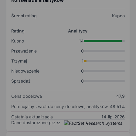
Konsensus analityków
Średni rating
Kupno
Rating
Analitycy
Kupno
14
Przeważenie
0
Trzymaj
1
Niedoważenie
0
Sprzedaż
0
Cena docelowa
47,9
Potencjalny zwrot do ceny docelowej analityków
48,51%
Ostatnia aktualizacja
14-lip-2026
Dane dostarczone przez