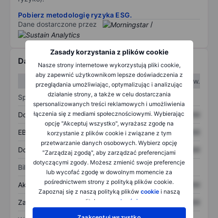
Pobierz metodologię ryzyka ESG.
Dane dostarczone przez
/
Zasady korzystania z plików cookie
Dane finansowe
Nasze strony internetowe wykorzystują pliki cookie,
aby zapewnić użytkownikom lepsze doświadczenia z
W I kw.
W II kw.
przeglądania umożliwiając, optymalizując i analizując
działanie strony, a także w celu dostarczania
Sprawozdanie z zysków
spersonalizowanych treści reklamowych i umożliwienia
łączenia się z mediami społecznościowymi. Wybierając
Dochód
XXXXXXX
XXXXXXX
opcję "Akceptuj wszystko", wyrażasz zgodę na
EBITDA
XXXXXXX
XXXXXXX
korzystanie z plików cookie i związane z tym
przetwarzanie danych osobowych. Wybierz opcję
Dochód netto
XXXXXXX
XXXXXXX
"Zarządzaj zgodą", aby zarządzać preferencjami
dotyczącymi zgody. Możesz zmienić swoje preferencje
Bilans
lub wycofać zgodę w dowolnym momencie za
pośrednictwem strony z polityką plików cookie.
Aktywa ogółem
XXXXXXX
XXXXXXX
Zapoznaj się z naszą polityką plików
cookie
i naszą
polityką
prywatności
.
Zadłużenie ogółem
XXXXXXX
XXXXXXX
Zaakceptuj wszystko