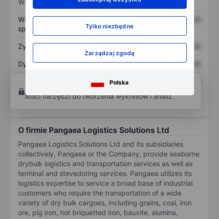
Wskaźniki
Współczynnik cena do
XXXXXXX
XXXXXXX
Tylko niezbędne
sprzedaży
Zysk na akcję
XXXXXXX
XXXXXXX
Zarządzaj zgodą
Dywidenda na akcję
XXXXXXX
XXXXXXX
Zwrot z kapitału
XXXXXXX
XXXXXXX
Polska
Otwórz konto
aby uzyskać dostęp do większej
własnego
ilości narzędzi do tworzenia wykresów i analiz.
O firmie Pangaea Logistics Solutions Ltd
Pangaea Logistics Solutions Ltd and its subsidiaries
collectively, Pangaea or the Company, provide seaborne
drybulk logistics and transportation services as well as
terminal and stevedoring services. Pangaea utilizes its
logistics expertise to service a broad base of industrial
customers who require the transportation of a wide
variety of dry bulk cargoes, including grains, coal, iron
ore, pig iron, hot briquetted iron, bauxite, alumina,