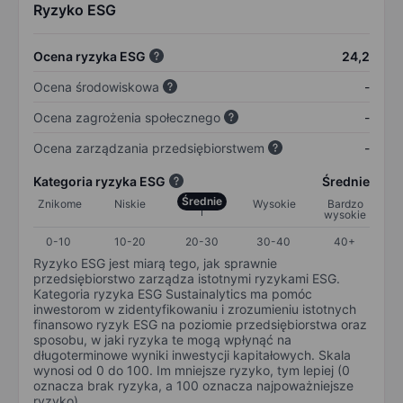
Ryzyko ESG
Ocena ryzyka ESG
24,2
Ocena środowiskowa
-
Ocena zagrożenia społecznego
-
Ocena zarządzania przedsiębiorstwem
-
Kategoria ryzyka ESG
Średnie
Średnie
Znikome
Niskie
Wysokie
Bardzo
wysokie
0-10
10-20
20-30
30-40
40+
Ryzyko ESG jest miarą tego, jak sprawnie
przedsiębiorstwo zarządza istotnymi ryzykami ESG.
Kategoria ryzyka ESG Sustainalytics ma pomóc
inwestorom w zidentyfikowaniu i zrozumieniu istotnych
finansowo ryzyk ESG na poziomie przedsiębiorstwa oraz
sposobu, w jaki ryzyka te mogą wpłynąć na
długoterminowe wyniki inwestycji kapitałowych. Skala
wynosi od 0 do 100. Im mniejsze ryzyko, tym lepiej (0
oznacza brak ryzyka, a 100 oznacza najpoważniejsze
ryzyko).