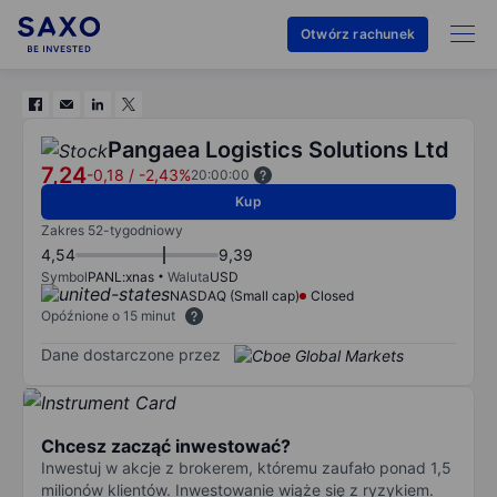
Otwórz rachunek
Pangaea Logistics Solutions Ltd
7,24
-0,18
/
-2,43%
20:00:00
Kup
Zakres 52-tygodniowy
4,54
9,39
Symbol
PANL:xnas
Waluta
USD
NASDAQ (Small cap)
Closed
Opóźnione o 15 minut
Dane dostarczone przez
Chcesz zacząć inwestować?
Inwestuj w akcje z brokerem, któremu zaufało ponad 1,5
milionów klientów. Inwestowanie wiąże się z ryzykiem.