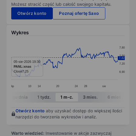
Możesz stracić część lub całość swojego kapitału.
Otwórz konto
Poznaj ofertę Saxo
Wykres
Chart
7,80
Line chart with 299 data points.
7,50
7,42
The chart has 1 X axis displaying categories.
05-sie-2026 19:30
7,20
PANL:xnas
The chart has 1 Y axis displaying values. Data ranges f
Close
7,25
6,90
lip
10
14
20
24
28
sie
End of interactive chart.
W ciągu dnia
1 tydz.
1 m-c.
3 mies.
6 mies.
1 
Otwórz konto
aby uzyskać dostęp do większej ilości
narzędzi do tworzenia wykresów i analiz.
Warto wiedzieć:
Inwestowanie w akcje zazwyczaj