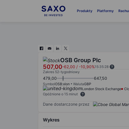
Produkty
Platformy
Rachu
OSB Group Plc
507,00
-62,00
/
-10,90%
15:35:28
Zakres 52-tygodniowy
479,00
647,50
Symbol
OSB:xlon
Waluta
GBP
London Stock Exchange
Cl
Opóźnione o 15 minut
Dane dostarczone przez
Wykres
Chart