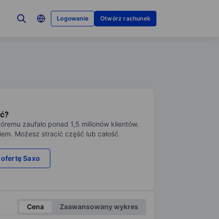
Logowanie
Otwórz rachunek
ć?
tóremu zaufało ponad 1,5 milionów klientów.
iem. Możesz stracić część lub całość
 ofertę Saxo
Cena
Zaawansowany wykres