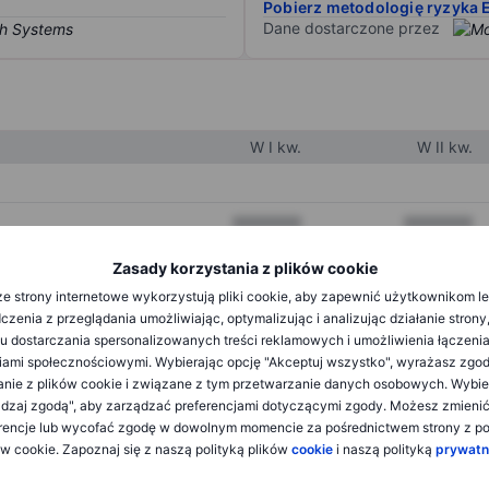
Pobierz metodologię ryzyka 
Dane dostarczone przez
W I kw.
W II kw.
XXXXXXX
XXXXXXX
XXXXXXX
XXXXXXX
Zasady korzystania z plików cookie
e strony internetowe wykorzystują pliki cookie, aby zapewnić użytkownikom l
XXXXXXX
XXXXXXX
zenia z przeglądania umożliwiając, optymalizując i analizując działanie strony
u dostarczania spersonalizowanych treści reklamowych i umożliwienia łączenia
ami społecznościowymi. Wybierając opcję "Akceptuj wszystko", wyrażasz zgo
XXXXXXX
XXXXXXX
anie z plików cookie i związane z tym przetwarzanie danych osobowych. Wybie
dzaj zgodą", aby zarządzać preferencjami dotyczącymi zgody. Możesz zmieni
XXXXXXX
XXXXXXX
rencje lub wycofać zgodę w dowolnym momencie za pośrednictwem strony z po
ów cookie. Zapoznaj się z naszą polityką plików
cookie
i naszą polityką
prywatn