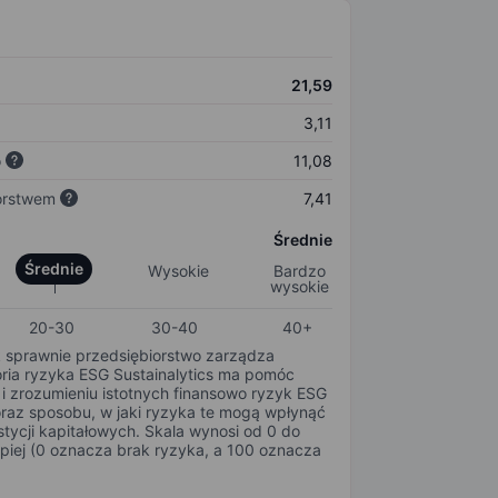
21,59
3,11
o
11,08
orstwem
7,41
Średnie
Średnie
Wysokie
Bardzo
wysokie
20-30
30-40
40+
k sprawnie przedsiębiorstwo zarządza
oria ryzyka ESG Sustainalytics ma pomóc
i zrozumieniu istotnych finansowo ryzyk ESG
oraz sposobu, w jaki ryzyka te mogą wpłynąć
tycji kapitałowych. Skala wynosi od 0 do
epiej (0 oznacza brak ryzyka, a 100 oznacza