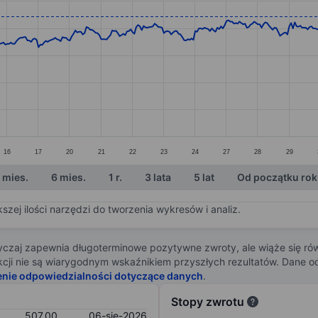
ories.
s. Data ranges from 486.8 to 570.5.
16
17
20
21
22
23
24
27
28
29
 mies.
6 mies.
1 r.
3 lata
5 lat
Od początku ro
zej ilości narzędzi do tworzenia wykresów i analiz.
zaj zapewnia długoterminowe pozytywne zwroty, ale wiąże się rów
j akcji nie są wiarygodnym wskaźnikiem przyszłych rezultatów. Dane
enie odpowiedzialności dotyczące danych
.
Stopy zwrotu
507,00
06-sie-2026