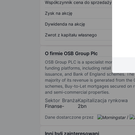
Współczynnik cena do sprzedaży
Zysk na akcję
Dywidenda na akcję
Zwrot z kapitału własnego
O firmie OSB Group Plc
OSB Group PLC is a specialist mortgage lende
funding platforms, including retail savings d
issuance, and Bank of England schemes. The
majority of its revenue is generated from th
schemes, Buy-to-Let mortgages secured on re
and semi-commercial properties.
Sektor
Branża
Kapitalizacja rynkowa
Finanse
-
2bn
Dane dostarczone przez
/
Inni byli zainteresowani