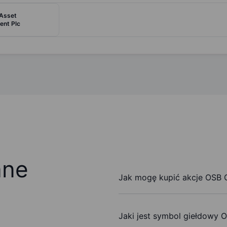
 Asset
nt Plc
ane
Jak mogę kupić akcje OSB 
Jaki jest symbol giełdowy 