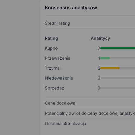
Konsensus analityków
Średni rating
Rating
Analitycy
Kupno
7
Przeważenie
1
Trzymaj
2
Niedoważenie
0
Sprzedaż
0
Cena docelowa
Potencjalny zwrot do ceny docelowej anality
Ostatnia aktualizacja