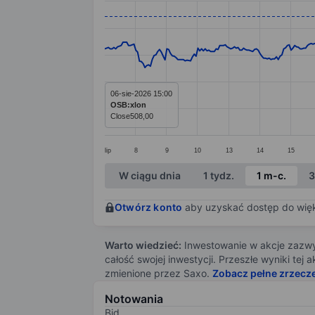
Line chart with 391 data points.
The chart has 1 X axis displaying categ
The chart has 1 Y axis displaying value
06-sie-2026 15:00
OSB:xlon
Close
508,00
lip
8
9
10
13
14
15
End of interactive chart.
W ciągu dnia
1 tydz.
1 m-c.
3
Otwórz konto
aby uzyskać dostęp do więks
Warto wiedzieć:
Inwestowanie w akcje zazwyc
całość swojej inwestycji. Przeszłe wyniki te
zmienione przez Saxo.
Zobacz pełne zrzecz
Notowania
Bid