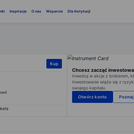
nki
Inspiracje
O nas
Wsparcie
Dla Instytucji
Kup
Chcesz zacząć inwestowa
Inwestuj w akcje z brokerem, k
Inwestowanie wiąże się z ryzyk
swojego kapitału.
osed
Otwórz konto
Poznaj