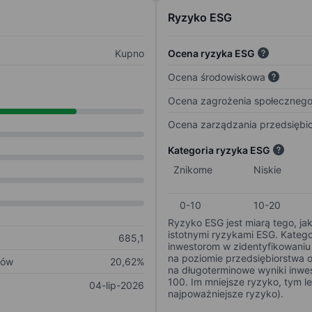
Ryzyko ESG
Kupno
Ocena ryzyka ESG
Ocena środowiskowa
Ocena zagrożenia społeczneg
Ocena zarządzania przedsiębi
Kategoria ryzyka ESG
Znikome
Niskie
0-10
10-20
Ryzyko ESG jest miarą tego, ja
istotnymi ryzykami ESG. Kateg
685,1
inwestorom w zidentyfikowaniu 
na poziomie przedsiębiorstwa 
ków
20,62%
na długoterminowe wyniki inwes
100. Im mniejsze ryzyko, tym l
04-lip-2026
najpoważniejsze ryzyko).