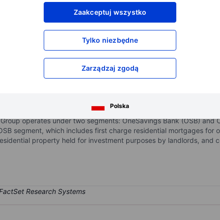
XXXXXXX
XXXXXXX
Zaakceptuj wszystko
XXXXXXX
XXXXXXX
XXXXXXX
XXXXXXX
Tylko niezbędne
Otwórz konto
aby uzyskać dostęp do większej ilości n
XXXXXXX
XXXXXXX
Zarządzaj zgodą
r, focused on selected sub-segments of the mortgage market. Its le
Polska
eposits sourced under two brands: Kent Reliance and Charter Savings 
 Group operates under two segments: OneSavings Bank (OSB) and Ch
e OSB segment, which includes first charge residential mortgages fo
sidential property held for investment purposes by landlords, and