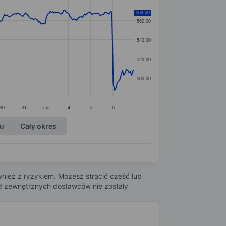
569,00
560,00
540,00
520,00
500,00
30
31
sie
4
5
6
ku
Cały okres
nież z ryzykiem. Możesz stracić część lub
 od zewnętrznych dostawców nie zostały