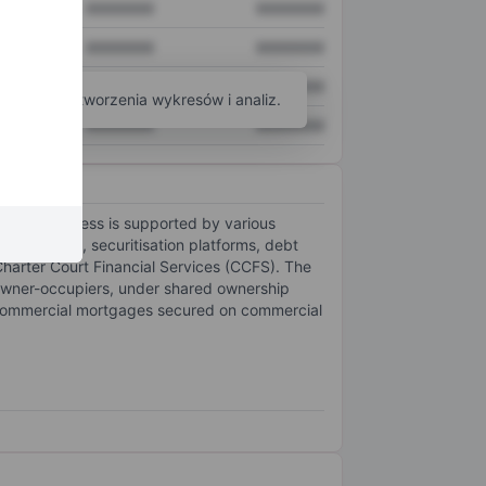
XXXXXXX
XXXXXXX
XXXXXXX
XXXXXXX
XXXXXXX
XXXXXXX
arzędzi do tworzenia wykresów i analiz.
XXXXXXX
XXXXXXX
nding business is supported by various
Bank (CSB), securitisation platforms, debt
arter Court Financial Services (CCFS). The
r owner-occupiers, under shared ownership
 commercial mortgages secured on commercial