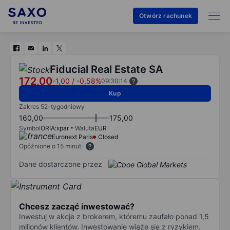
Otwórz rachunek
Fiducial Real Estate SA
172,00
-1,00
/
-0,58%
09:30:14
Kup
Zakres 52-tygodniowy
160,00
175,00
Symbol
ORIA:xpar
Waluta
EUR
Euronext Paris
Closed
Opóźnione o 15 minut
Dane dostarczone przez
Chcesz zacząć inwestować?
Inwestuj w akcje z brokerem, któremu zaufało ponad 1,5
milionów klientów. Inwestowanie wiąże się z ryzykiem.