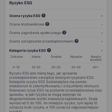
Ryzyko ESG
Ocena ryzyka ESG
-
Ocena środowiskowa
-
Ocena zagrożenia społecznego
-
Ocena zarządzania przedsiębiorstwem
-
Kategoria ryzyka ESG
-
Znikome
Niskie
Średnie
Wysokie
Bardzo
wysokie
0-10
10-20
20-30
30-40
40+
Ryzyko ESG jest miarą tego, jak sprawnie
przedsiębiorstwo zarządza istotnymi ryzykami ESG.
Kategoria ryzyka ESG Sustainalytics ma pomóc
inwestorom w zidentyfikowaniu i zrozumieniu istotnych
finansowo ryzyk ESG na poziomie przedsiębiorstwa oraz
sposobu, w jaki ryzyka te mogą wpłynąć na
długoterminowe wyniki inwestycji kapitałowych. Skala
wynosi od 0 do 100. Im mniejsze ryzyko, tym lepiej (0
oznacza brak ryzyka, a 100 oznacza najpoważniejsze
ryzyko).