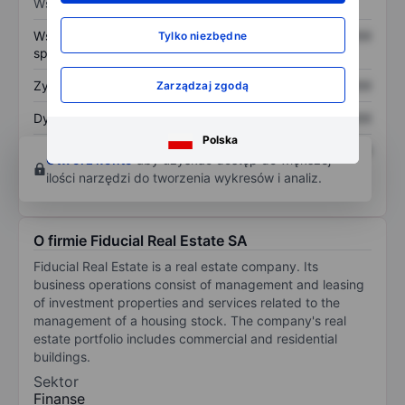
Wskaźniki
Współczynnik cena do
XXXXXXX
XXXXXXX
Tylko niezbędne
sprzedaży
Zysk na akcję
XXXXXXX
XXXXXXX
Zarządzaj zgodą
Dywidenda na akcję
XXXXXXX
XXXXXXX
Polska
Zwrot z kapitału
XXXXXXX
XXXXXXX
Otwórz konto
aby uzyskać dostęp do większej
własnego
ilości narzędzi do tworzenia wykresów i analiz.
O firmie Fiducial Real Estate SA
Fiducial Real Estate is a real estate company. Its
business operations consist of management and leasing
of investment properties and services related to the
management of a housing stock. The company's real
estate portfolio includes commercial and residential
buildings.
Sektor
Finanse