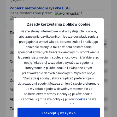
Pobierz metodologię ryzyka ESG.
Dane dostarczone przez
/
Zasady korzystania z plików cookie
Nasze strony internetowe wykorzystują pliki cookie,
Dane finansowe
aby zapewnić użytkownikom lepsze doświadczenia z
przeglądania umożliwiając, optymalizując i analizując
W I kw.
W II kw.
działanie strony, a także w celu dostarczania
Sprawozdanie z zysków
spersonalizowanych treści reklamowych i umożliwienia
łączenia się z mediami społecznościowymi. Wybierając
Dochód
XXXXXXX
XXXXXXX
opcję "Akceptuj wszystko", wyrażasz zgodę na
korzystanie z plików cookie i związane z tym
EBITDA
XXXXXXX
XXXXXXX
przetwarzanie danych osobowych. Wybierz opcję
"Zarządzaj zgodą", aby zarządzać preferencjami
Dochód netto
XXXXXXX
XXXXXXX
dotyczącymi zgody. Możesz zmienić swoje preferencje
lub wycofać zgodę w dowolnym momencie za
Bilans
pośrednictwem strony z polityką plików cookie.
Aktywa ogółem
XXXXXXX
XXXXXXX
Zapoznaj się z naszą polityką plików
cookie
i naszą
polityką
prywatności
.
Zadłużenie ogółem
XXXXXXX
XXXXXXX
Zaakceptuj wszystko