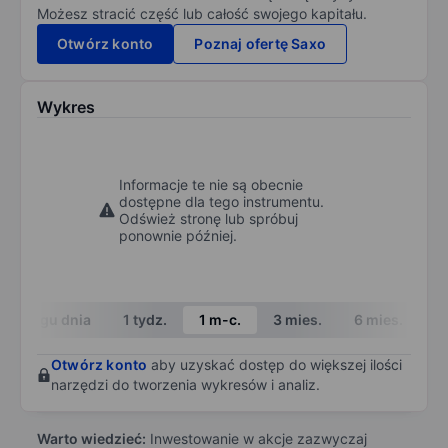
Możesz stracić część lub całość swojego kapitału.
Otwórz konto
Poznaj ofertę Saxo
Wykres
Informacje te nie są obecnie
dostępne dla tego instrumentu.
Odśwież stronę lub spróbuj
ponownie później.
W ciągu dnia
1 tydz.
1 m-c.
3 mies.
6 mies.
1 
Otwórz konto
aby uzyskać dostęp do większej ilości
narzędzi do tworzenia wykresów i analiz.
Warto wiedzieć:
Inwestowanie w akcje zazwyczaj