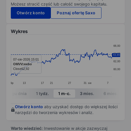
Możesz stracić część lub całość swojego kapitału.
Otwórz konto
Poznaj ofertę Saxo
Wykres
Chart
66,00
Line chart with 381 data points.
64,00
63,65
The chart has 1 X axis displaying categories.
07-sie-2026 15:01
62,00
OMVV:xwbo
The chart has 1 Y axis displaying values. Data ranges
Close
62,92
60,00
lip
13
17
21
27
31
sie
7
End of interactive chart.
W ciągu dnia
1 tydz.
1 m-c.
3 mies.
6 mies.
1 
Otwórz konto
aby uzyskać dostęp do większej ilości
narzędzi do tworzenia wykresów i analiz.
Warto wiedzieć:
Inwestowanie w akcje zazwyczaj