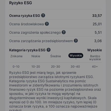
Ryzyko ESG
Ocena ryzyka ESG
33,57
Ocena środowiskowa
25,01
Ocena zagrożenia społecznego
5,51
Ocena zarządzania przedsiębiorstwem
3,06
Kategoria ryzyka ESG
Wysokie
Wysokie
Znikome
Niskie
Średnie
Bardzo
wysokie
0-10
10-20
20-30
30-40
40+
Ryzyko ESG jest miarą tego, jak sprawnie
przedsiębiorstwo zarządza istotnymi ryzykami ESG.
Kategoria ryzyka ESG Sustainalytics ma pomóc
inwestorom w zidentyfikowaniu i zrozumieniu istotnych
finansowo ryzyk ESG na poziomie przedsiębiorstwa oraz
sposobu, w jaki ryzyka te mogą wpłynąć na
długoterminowe wyniki inwestycji kapitałowych. Skala
wynosi od 0 do 100. Im mniejsze ryzyko, tym lepiej (0
oznacza brak ryzyka, a 100 oznacza najpoważniejsze
ryzyko).