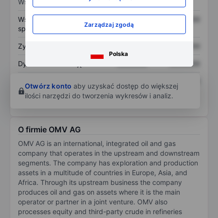
Wskaźniki
Współczynnik cena do
XXXXXXX
XXXXXXX
Zarządzaj zgodą
sprzedaży
Zysk na akcję
XXXXXXX
XXXXXXX
Polska
Dywidenda na akcję
XXXXXXX
XXXXXXX
Zwrot z kapitału
XXXXXXX
XXXXXXX
Otwórz konto
aby uzyskać dostęp do większej
własnego
ilości narzędzi do tworzenia wykresów i analiz.
O firmie OMV AG
OMV AG is an international, integrated oil and gas
company that operates in the upstream and downstream
segments. The company has exploration and production
assets in a multitude of countries in Europe, Asia, and
Africa. Through its upstream business the company
produces oil and gas on assets where it is the main
operator or partner in a joint venture. OMV also
processes equity and third-party crude in refineries