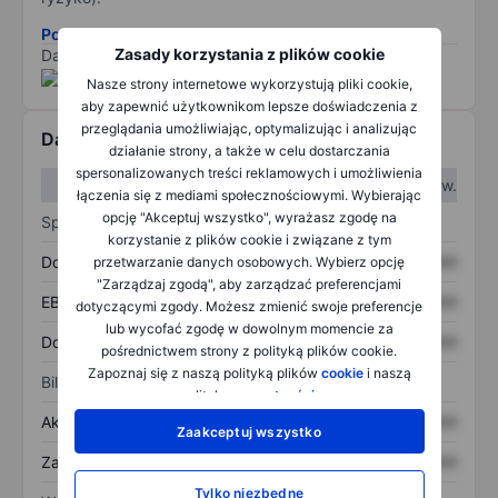
Pobierz metodologię ryzyka ESG.
Zasady korzystania z plików cookie
Dane dostarczone przez
/
Nasze strony internetowe wykorzystują pliki cookie,
aby zapewnić użytkownikom lepsze doświadczenia z
przeglądania umożliwiając, optymalizując i analizując
Dane finansowe
działanie strony, a także w celu dostarczania
spersonalizowanych treści reklamowych i umożliwienia
W I kw.
W II kw.
łączenia się z mediami społecznościowymi. Wybierając
opcję "Akceptuj wszystko", wyrażasz zgodę na
Sprawozdanie z zysków
korzystanie z plików cookie i związane z tym
Dochód
XXXXXXX
XXXXXXX
przetwarzanie danych osobowych. Wybierz opcję
"Zarządzaj zgodą", aby zarządzać preferencjami
EBITDA
XXXXXXX
XXXXXXX
dotyczącymi zgody. Możesz zmienić swoje preferencje
lub wycofać zgodę w dowolnym momencie za
Dochód netto
XXXXXXX
XXXXXXX
pośrednictwem strony z polityką plików cookie.
Zapoznaj się z naszą polityką plików
cookie
i naszą
Bilans
polityką
prywatności
.
Aktywa ogółem
XXXXXXX
XXXXXXX
Zaakceptuj wszystko
Zadłużenie ogółem
XXXXXXX
XXXXXXX
Tylko niezbędne