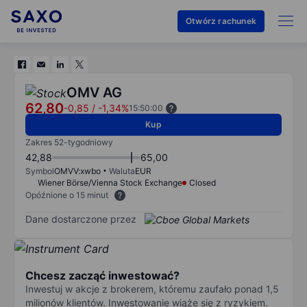
Otwórz rachunek
OMV AG
62,80
-0,85
/
-1,34%
15:50:00
Kup
Zakres 52-tygodniowy
42,88
65,00
Symbol
OMVV:xwbo
Waluta
EUR
Wiener Börse/Vienna Stock Exchange
Closed
Opóźnione o 15 minut
Dane dostarczone przez
Chcesz zacząć inwestować?
Inwestuj w akcje z brokerem, któremu zaufało ponad 1,5
milionów klientów. Inwestowanie wiąże się z ryzykiem.