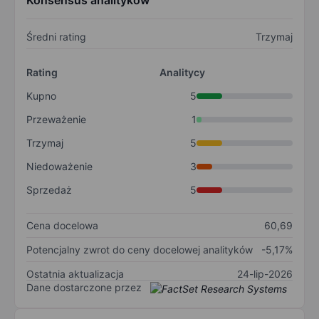
Konsensus analityków
Średni rating
Trzymaj
Rating
Analitycy
Kupno
5
Przeważenie
1
Trzymaj
5
Niedoważenie
3
Sprzedaż
5
Cena docelowa
60,69
Potencjalny zwrot do ceny docelowej analityków
-5,17%
Ostatnia aktualizacja
24-lip-2026
Dane dostarczone przez