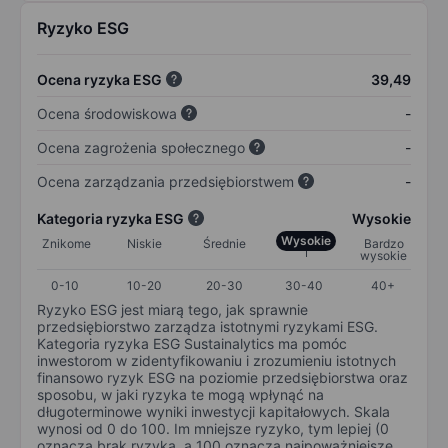
Ryzyko ESG
Ocena ryzyka ESG
39,49
Ocena środowiskowa
-
Ocena zagrożenia społecznego
-
Ocena zarządzania przedsiębiorstwem
-
Kategoria ryzyka ESG
Wysokie
Wysokie
Znikome
Niskie
Średnie
Bardzo
wysokie
0-10
10-20
20-30
30-40
40+
Ryzyko ESG jest miarą tego, jak sprawnie
przedsiębiorstwo zarządza istotnymi ryzykami ESG.
Kategoria ryzyka ESG Sustainalytics ma pomóc
inwestorom w zidentyfikowaniu i zrozumieniu istotnych
finansowo ryzyk ESG na poziomie przedsiębiorstwa oraz
sposobu, w jaki ryzyka te mogą wpłynąć na
długoterminowe wyniki inwestycji kapitałowych. Skala
wynosi od 0 do 100. Im mniejsze ryzyko, tym lepiej (0
oznacza brak ryzyka, a 100 oznacza najpoważniejsze