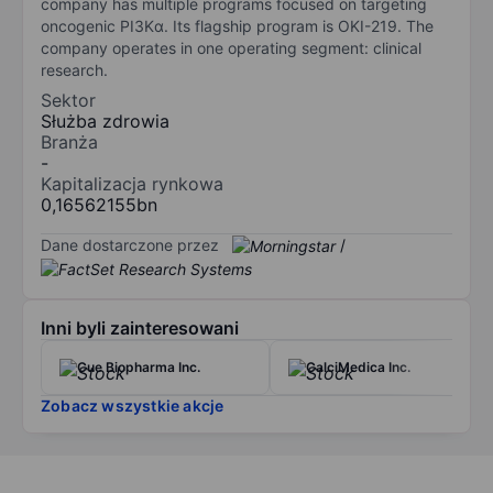
company has multiple programs focused on targeting
oncogenic PI3Kα. Its flagship program is OKI-219. The
company operates in one operating segment: clinical
research.
Sektor
Służba zdrowia
Branża
-
Kapitalizacja rynkowa
0,16562155bn
Dane dostarczone przez
/
Inni byli zainteresowani
Cue Biopharma Inc.
CalciMedica Inc.
Zobacz wszystkie akcje