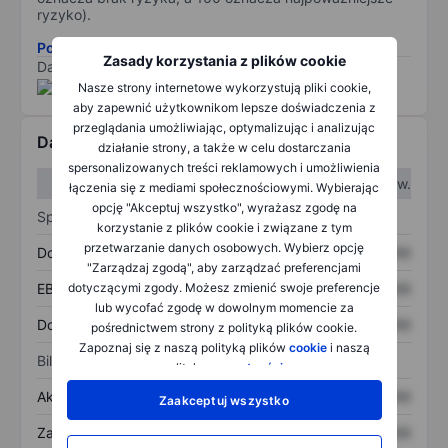
ryzyko).
Pobierz metodologię ryzyka ESG.
Zasady korzystania z plików cookie
Dane dostarczone przez
/
Nasze strony internetowe wykorzystują pliki cookie,
aby zapewnić użytkownikom lepsze doświadczenia z
przeglądania umożliwiając, optymalizując i analizując
Dane finansowe
działanie strony, a także w celu dostarczania
spersonalizowanych treści reklamowych i umożliwienia
W I kw.
W II kw.
łączenia się z mediami społecznościowymi. Wybierając
opcję "Akceptuj wszystko", wyrażasz zgodę na
Sprawozdanie z zysków
korzystanie z plików cookie i związane z tym
przetwarzanie danych osobowych. Wybierz opcję
Dochód
XXXXXXX
XXXXXXX
"Zarządzaj zgodą", aby zarządzać preferencjami
dotyczącymi zgody. Możesz zmienić swoje preferencje
EBITDA
XXXXXXX
XXXXXXX
lub wycofać zgodę w dowolnym momencie za
Dochód netto
XXXXXXX
XXXXXXX
pośrednictwem strony z polityką plików cookie.
Zapoznaj się z naszą polityką plików
cookie
i naszą
Bilans
polityką
prywatności
.
Aktywa ogółem
XXXXXXX
XXXXXXX
Zaakceptuj wszystko
Zadłużenie ogółem
XXXXXXX
XXXXXXX