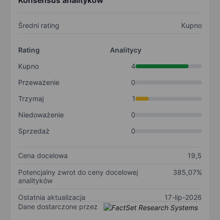
Konsensus analityków
Średni rating
Kupno
Rating
Analitycy
Kupno
4
Przeważenie
0
Trzymaj
1
Niedoważenie
0
Sprzedaż
0
Cena docelowa
19,5
Potencjalny zwrot do ceny docelowej
385,07%
analityków
Ostatnia aktualizacja
17-lip-2026
Dane dostarczone przez