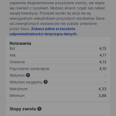
zapewnia długoterminowe pozytywne zwroty, ale wiąże
się również z ryzykiem. Możesz stracić część lub całość
swojej inwestycji. Przeszłe wyniki tej akcji nie są
wiarygodnym wskaźnikiem przyszłych rezultatów. Dane
od zewnętrznych dostawców nie zostały zmienione
przez Saxo.
Zobacz pełne zrzeczenie
odpowiedzialności dotyczące danych
.
Notowania
Bid
4,15
Ask
4,17
Otwarcie
4,13
Poprzednie zamknięcie
4,10
Wolumen
-
Wolumen względny
-
Maksimum
4,33
Minimum
3,88
Stopy zwrotu