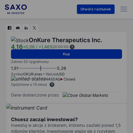
Otwórz rachunek
OnKure Therapeutics Inc.
4,16
+0,06
/
+1,46%
20:00:00
Kup
Zakres 52-tygodniowy
1,91
5,38
Symbol
OKUR:xnas
Waluta
USD
NASDAQ
Closed
Opóźnione o 15 minut
Dane dostarczone przez
Chcesz zacząć inwestować?
Inwestuj w akcje z brokerem, któremu zaufało ponad 1,5
milionów klientów. Inwestowanie wiąże się z ryzykiem.