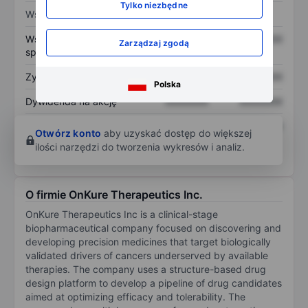
Tylko niezbędne
Wskaźniki
Współczynnik cena do
XXXXXXX
XXXXXXX
Zarządzaj zgodą
sprzedaży
Zysk na akcję
XXXXXXX
XXXXXXX
Polska
Dywidenda na akcję
XXXXXXX
XXXXXXX
Zwrot z kapitału
XXXXXXX
XXXXXXX
Otwórz konto
aby uzyskać dostęp do większej
własnego
ilości narzędzi do tworzenia wykresów i analiz.
O firmie OnKure Therapeutics Inc.
OnKure Therapeutics Inc is a clinical-stage
biopharmaceutical company focused on discovering and
developing precision medicines that target biologically
validated drivers of cancers underserved by available
therapies. The company uses a structure-based drug
design platform to develop a pipeline of drug candidates
aimed at optimizing efficacy and tolerability. The