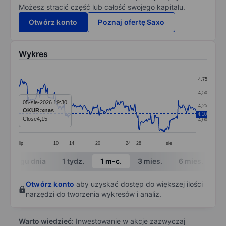
Możesz stracić część lub całość swojego kapitału.
Otwórz konto
Poznaj ofertę Saxo
Wykres
Chart
4,75
Line chart with 234 data points.
4,50
The chart has 1 X axis displaying categories.
05-sie-2026 19:30
4,25
OKUR:xnas
4,10
The chart has 1 Y axis displaying values. Data ranges 
Close
4,15
4,00
lip
10
14
20
24
28
sie
End of interactive chart.
W ciągu dnia
1 tydz.
1 m-c.
3 mies.
6 mies.
1 
Otwórz konto
aby uzyskać dostęp do większej ilości
narzędzi do tworzenia wykresów i analiz.
Warto wiedzieć:
Inwestowanie w akcje zazwyczaj