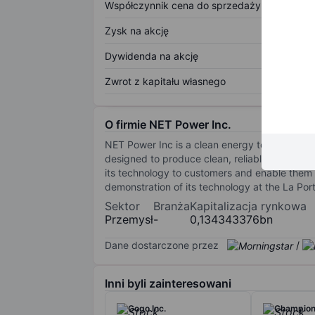
Współczynnik cena do sprzedaży
Zysk na akcję
Dywidenda na akcję
Zwrot z kapitału własnego
O firmie NET Power Inc.
NET Power Inc is a clean energy technology 
designed to produce clean, reliable, and low-co
its technology to customers and enable them 
demonstration of its technology at the La Por
Sektor
Branża
Kapitalizacja rynkowa
Przemysł
-
0,134343376bn
Dane dostarczone przez
/
Inni byli zainteresowani
Gogo Inc.
Champions