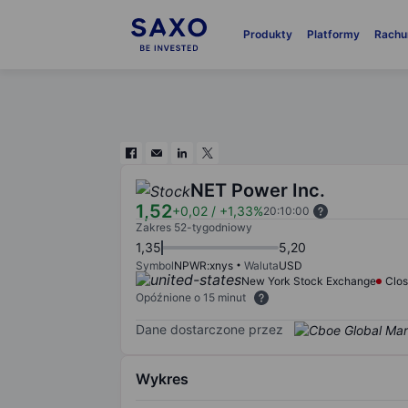
Produkty
Platformy
Rachu
NET Power Inc.
1,52
+0,02
/
+1,33%
20:10:00
Zakres 52-tygodniowy
1,35
5,20
Symbol
NPWR:xnys
Waluta
USD
New York Stock Exchange
Clo
Opóźnione o 15 minut
Dane dostarczone przez
Wykres
Chart