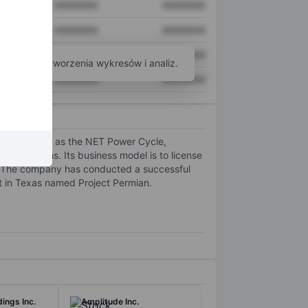
XXXXXXX
XXXXXXX
XXXXXXX
XXXXXXX
XXXXXXX
XXXXXXX
arzędzi do tworzenia wykresów i analiz.
XXXXXXX
XXXXXXX
it refers to as the NET Power Cycle,
ric emissions. Its business model is to license
le. The company has conducted a successful
nt in Texas named Project Permian.
ings Inc.
Amplitude Inc.