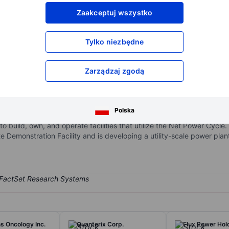
XXXXXXX
XXXXXXX
Zaakceptuj wszystko
XXXXXXX
XXXXXXX
XXXXXXX
XXXXXXX
Tylko niezbędne
Otwórz konto
aby uzyskać dostęp do większej ilości n
XXXXXXX
XXXXXXX
Zarządzaj zgodą
company that has developed a novel power generation system, which 
Polska
st electricity from natural gas while capturing virtually all atmosphe
to build, own, and operate facilities that utilize the Net Power Cyc
te Demonstration Facility and is developing a utility-scale power pla
 Oncology Inc.
Quanterix Corp.
Flux Power Hold