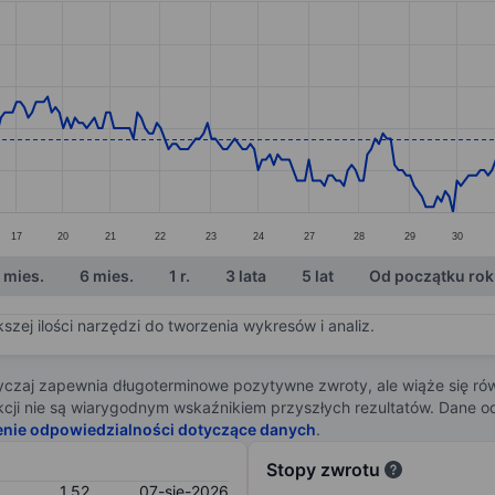
ories.
s. Data ranges from 1.36 to 1.69.
17
20
21
22
23
24
27
28
29
30
 mies.
6 mies.
1 r.
3 lata
5 lat
Od początku ro
zej ilości narzędzi do tworzenia wykresów i analiz.
zaj zapewnia długoterminowe pozytywne zwroty, ale wiąże się rów
j akcji nie są wiarygodnym wskaźnikiem przyszłych rezultatów. Dane
enie odpowiedzialności dotyczące danych
.
Stopy zwrotu
1,52
07-sie-2026