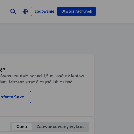
Logowanie
Otwórz rachunek
ć?
tóremu zaufało ponad 1,5 milionów klientów.
iem. Możesz stracić część lub całość
 ofertę Saxo
Cena
Zaawansowany wykres