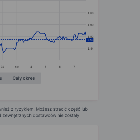
1,68
1,60
1,52
1,50
1,44
31
sie
4
5
6
7
ku
Cały okres
nież z ryzykiem. Możesz stracić część lub
 od zewnętrznych dostawców nie zostały