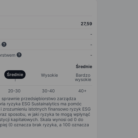
27,59
-
o
-
orstwem
-
Średnie
Średnie
Wysokie
Bardzo
wysokie
20-30
30-40
40+
k sprawnie przedsiębiorstwo zarządza
oria ryzyka ESG Sustainalytics ma pomóc
i zrozumieniu istotnych finansowo ryzyk ESG
oraz sposobu, w jaki ryzyka te mogą wpłynąć
tycji kapitałowych. Skala wynosi od 0 do
epiej (0 oznacza brak ryzyka, a 100 oznacza