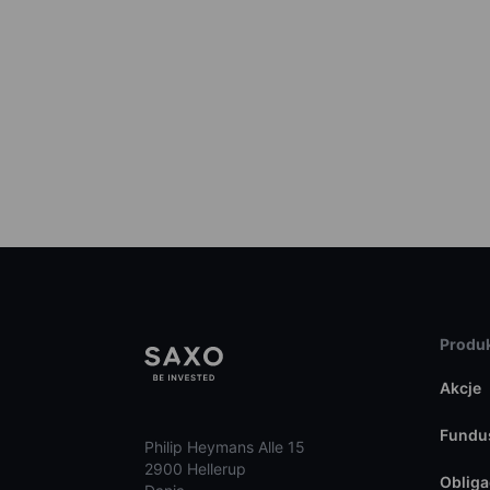
Produk
Akcje
Fundu
Philip Heymans Alle 15
2900 Hellerup
Obliga