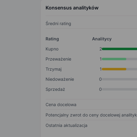
Konsensus analityków
Średni rating
Rating
Analitycy
Kupno
2
Przeważenie
1
Trzymaj
1
Niedoważenie
0
Sprzedaż
0
Cena docelowa
Potencjalny zwrot do ceny docelowej anality
Ostatnia aktualizacja