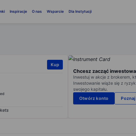
nki
Inspiracje
O nas
Wsparcie
Dla Instytucji
Kup
Chcesz zacząć inwestowa
Inwestuj w akcje z brokerem, k
Inwestowanie wiąże się z ryzyk
swojego kapitału.
sed
Otwórz konto
Poznaj