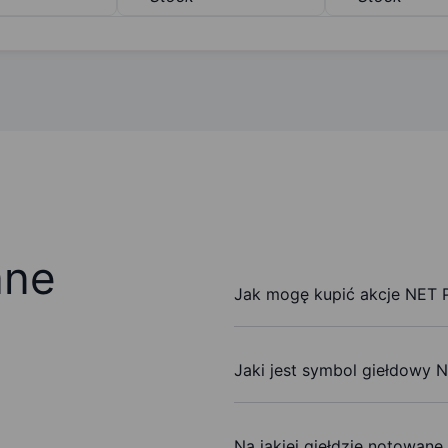
ane
Jak mogę kupić akcje NET P
Jaki jest symbol giełdowy 
Na jakiej giełdzie notowane