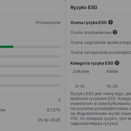
Ryzyko ESG
Przeważenie
Ocena ryzyka ESG
Ocena środowiskowa
Ocena zagrożenia społeczneg
Ocena zarządzania przedsiębi
Kategoria ryzyka ESG
Znikome
Niskie
0-10
10-20
Ryzyko ESG jest miarą tego, ja
istotnymi ryzykami ESG. Kateg
3
inwestorom w zidentyfikowaniu 
na poziomie przedsiębiorstwa 
ków
97,37%
na długoterminowe wyniki inwes
100. Im mniejsze ryzyko, tym l
25-lip-2026
najpoważniejsze ryzyko).