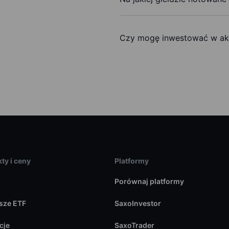
Czy mogę inwestować w akc
ty i ceny
Platformy
Porównaj platformy
sze ETF
SaxoInvestor
cje
SaxoTrader