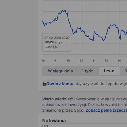
Line chart with 291 data points.
The chart has 1 X axis displaying categ
The chart has 1 Y axis displaying value
07-sie-2026 19:30
NPWR:xnys
Close
1,52
lip
9
10
13
14
15
16
End of interactive chart.
W ciągu dnia
1 tydz.
1 m-c.
3
Otwórz konto
aby uzyskać dostęp do więks
Warto wiedzieć:
Inwestowanie w akcje zazwyc
całość swojej inwestycji. Przeszłe wyniki te
zmienione przez Saxo.
Zobacz pełne zrzecz
Notowania
Bid