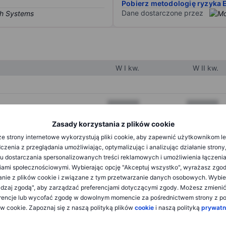
Pobierz metodologię ryzyka 
Dane dostarczone przez
W I kw.
W II kw.
XXXXXXX
XXXXXXX
XXXXXXX
XXXXXXX
Zasady korzystania z plików cookie
e strony internetowe wykorzystują pliki cookie, aby zapewnić użytkownikom l
XXXXXXX
XXXXXXX
zenia z przeglądania umożliwiając, optymalizując i analizując działanie strony
u dostarczania spersonalizowanych treści reklamowych i umożliwienia łączenia
ami społecznościowymi. Wybierając opcję "Akceptuj wszystko", wyrażasz zgo
XXXXXXX
XXXXXXX
anie z plików cookie i związane z tym przetwarzanie danych osobowych. Wybie
dzaj zgodą", aby zarządzać preferencjami dotyczącymi zgody. Możesz zmieni
XXXXXXX
XXXXXXX
rencje lub wycofać zgodę w dowolnym momencie za pośrednictwem strony z po
ów cookie. Zapoznaj się z naszą polityką plików
cookie
i naszą polityką
prywatn