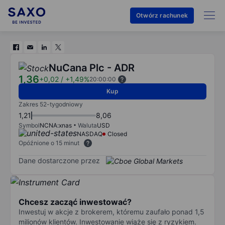
Otwórz rachunek
NuCana Plc - ADR
1,36
+0,02
/
+1,49%
20:00:00
Kup
Zakres 52-tygodniowy
1,21
8,06
Symbol
NCNA:xnas
Waluta
USD
NASDAQ
Closed
Opóźnione o 15 minut
Dane dostarczone przez
Chcesz zacząć inwestować?
Inwestuj w akcje z brokerem, któremu zaufało ponad 1,5
milionów klientów. Inwestowanie wiąże się z ryzykiem.