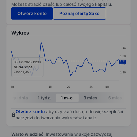
Możesz stracić część lub całość swojego kapitału.
Otwórz konto
Poznaj ofertę Saxo
Wykres
Chart
1,44
Line chart with 48 data points.
1,38
The chart has 1 X axis displaying categories.
1,34
06-sie-2026 19:30
1,32
NCNA:xnas
The chart has 1 Y axis displaying values. Data ranges 
Close
1,35
1,26
lip
15
20
24
sie
End of interactive chart.
W ciągu dnia
1 tydz.
1 m-c.
3 mies.
6 mies.
1 
Otwórz konto
aby uzyskać dostęp do większej ilości
narzędzi do tworzenia wykresów i analiz.
Warto wiedzieć:
Inwestowanie w akcje zazwyczaj