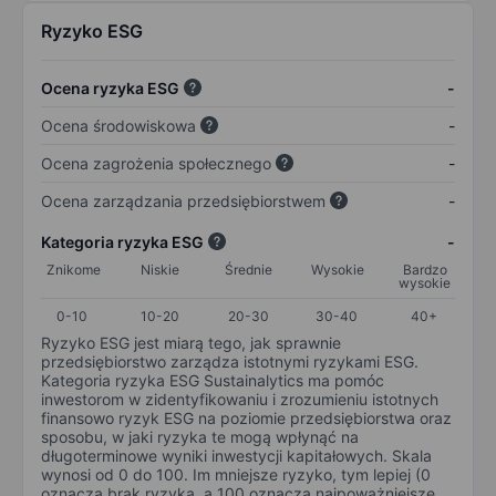
Ryzyko ESG
Ocena ryzyka ESG
-
Ocena środowiskowa
-
Ocena zagrożenia społecznego
-
Ocena zarządzania przedsiębiorstwem
-
Kategoria ryzyka ESG
-
Znikome
Niskie
Średnie
Wysokie
Bardzo
wysokie
0-10
10-20
20-30
30-40
40+
Ryzyko ESG jest miarą tego, jak sprawnie
przedsiębiorstwo zarządza istotnymi ryzykami ESG.
Kategoria ryzyka ESG Sustainalytics ma pomóc
inwestorom w zidentyfikowaniu i zrozumieniu istotnych
finansowo ryzyk ESG na poziomie przedsiębiorstwa oraz
sposobu, w jaki ryzyka te mogą wpłynąć na
długoterminowe wyniki inwestycji kapitałowych. Skala
wynosi od 0 do 100. Im mniejsze ryzyko, tym lepiej (0
oznacza brak ryzyka, a 100 oznacza najpoważniejsze