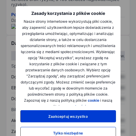
ryzyko).
Zasady korzystania z plików cookie
Pobierz metodologię ryzyka ESG.
Dane dostarczone przez
/
Nasze strony internetowe wykorzystują pliki cookie,
aby zapewnić użytkownikom lepsze doświadczenia z
przeglądania umożliwiając, optymalizując i analizując
działanie strony, a także w celu dostarczania
Dane finansowe
spersonalizowanych treści reklamowych i umożliwienia
łączenia się z mediami społecznościowymi. Wybierając
W I kw.
W II kw.
opcję "Akceptuj wszystko", wyrażasz zgodę na
korzystanie z plików cookie i związane z tym
Sprawozdanie z zysków
przetwarzanie danych osobowych. Wybierz opcję
"Zarządzaj zgodą", aby zarządzać preferencjami
Dochód
XXXXXXX
XXXXXXX
dotyczącymi zgody. Możesz zmienić swoje preferencje
EBITDA
XXXXXXX
XXXXXXX
lub wycofać zgodę w dowolnym momencie za
pośrednictwem strony z polityką plików cookie.
Dochód netto
XXXXXXX
XXXXXXX
Zapoznaj się z naszą polityką plików
cookie
i naszą
polityką
prywatności
.
Bilans
Zaakceptuj wszystko
Aktywa ogółem
XXXXXXX
XXXXXXX
Zadłużenie ogółem
XXXXXXX
XXXXXXX
Tylko niezbędne