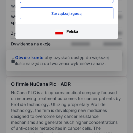
Wskaźniki
Zarządzaj zgodą
Współczynnik cena do
XXXXXXX
XXXXXXX
sprzedaży
Polska
Zysk na akcję
XXXXXXX
XXXXXXX
Dywidenda na akcję
XXXXXXX
XXXXXXX
Zwrot z kapitału
XXXXXXX
XXXXXXX
Otwórz konto
aby uzyskać dostęp do większej
własnego
ilości narzędzi do tworzenia wykresów i analiz.
O firmie NuCana Plc - ADR
NuCana PLC is a biopharmaceutical company focused
on improving treatment outcomes for cancer patients by
ProTide technology. Utilizing proprietary ProTide
technology, the firm is developing new medicines
designed to overcome key cancer resistance
mechanisms and generate much higher concentrations
of anti-cancer metabolites in cancer cells. The