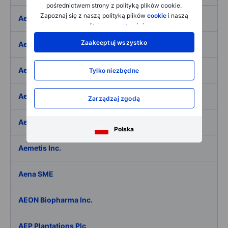
pośrednictwem strony z polityką plików cookie.
Zapoznaj się z naszą polityką plików
cookie
i naszą
Aeffe
polityką
prywatności
.
Zaakceptuj wszystko
Aegon Ltd
Aegon Ltd. - ADR
Tylko niezbędne
Aehr Test Systems
Zarządzaj zgodą
Aeluma Inc.
Polska
Aemetis Inc.
Aena SME
AEON Biopharma Inc.
AEP Plantations Plc