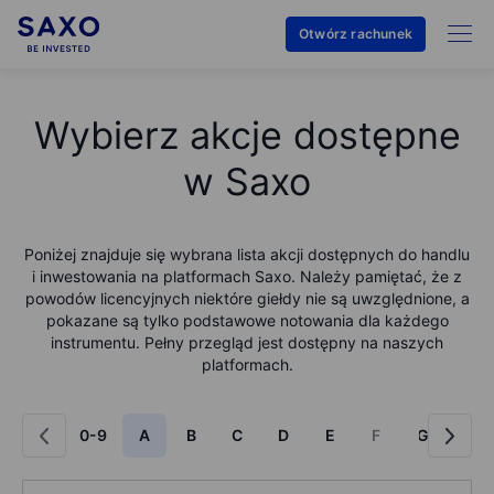
Otwórz rachunek
Wybierz akcje dostępne
w Saxo
Poniżej znajduje się wybrana lista akcji dostępnych do handlu
i inwestowania na platformach Saxo. Należy pamiętać, że z
powodów licencyjnych niektóre giełdy nie są uwzględnione, a
pokazane są tylko podstawowe notowania dla każdego
instrumentu. Pełny przegląd jest dostępny na naszych
platformach.
0-9
A
B
C
D
E
F
G
H