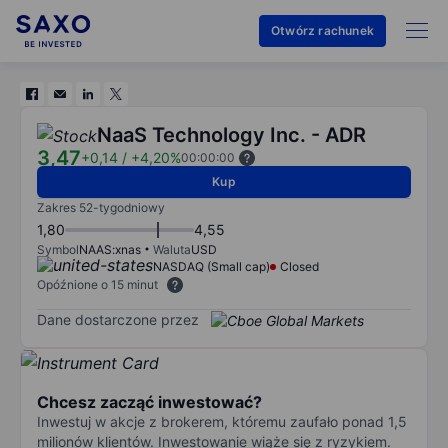
Otwórz rachunek
NaaS Technology Inc. - ADR
3,47
+0,14
/
+4,20%
00:00:00
Kup
Zakres 52-tygodniowy
1,80
4,55
Symbol
NAAS:xnas
Waluta
USD
NASDAQ (Small cap)
Closed
Opóźnione o 15 minut
Dane dostarczone przez
Chcesz zacząć inwestować?
Inwestuj w akcje z brokerem, któremu zaufało ponad 1,5
milionów klientów. Inwestowanie wiąże się z ryzykiem.