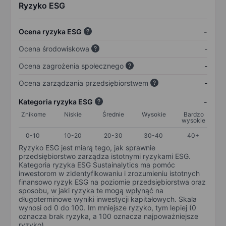
Ryzyko ESG
Ocena ryzyka ESG
-
Ocena środowiskowa
-
Ocena zagrożenia społecznego
-
Ocena zarządzania przedsiębiorstwem
-
Kategoria ryzyka ESG
-
Znikome
Niskie
Średnie
Wysokie
Bardzo
wysokie
0-10
10-20
20-30
30-40
40+
Ryzyko ESG jest miarą tego, jak sprawnie
przedsiębiorstwo zarządza istotnymi ryzykami ESG.
Kategoria ryzyka ESG Sustainalytics ma pomóc
inwestorom w zidentyfikowaniu i zrozumieniu istotnych
finansowo ryzyk ESG na poziomie przedsiębiorstwa oraz
sposobu, w jaki ryzyka te mogą wpłynąć na
długoterminowe wyniki inwestycji kapitałowych. Skala
wynosi od 0 do 100. Im mniejsze ryzyko, tym lepiej (0
oznacza brak ryzyka, a 100 oznacza najpoważniejsze
ryzyko).