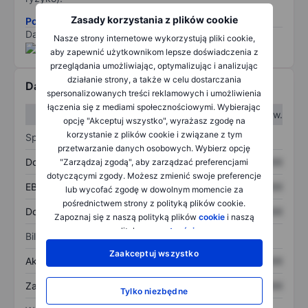
Zasady korzystania z plików cookie
Pobierz metodologię ryzyka ESG.
Dane dostarczone przez
/
Nasze strony internetowe wykorzystują pliki cookie,
aby zapewnić użytkownikom lepsze doświadczenia z
przeglądania umożliwiając, optymalizując i analizując
działanie strony, a także w celu dostarczania
Dane finansowe
spersonalizowanych treści reklamowych i umożliwienia
łączenia się z mediami społecznościowymi. Wybierając
W I kw.
W II kw.
opcję "Akceptuj wszystko", wyrażasz zgodę na
korzystanie z plików cookie i związane z tym
Sprawozdanie z zysków
przetwarzanie danych osobowych. Wybierz opcję
Dochód
XXXXXXX
XXXXXXX
"Zarządzaj zgodą", aby zarządzać preferencjami
dotyczącymi zgody. Możesz zmienić swoje preferencje
EBITDA
XXXXXXX
XXXXXXX
lub wycofać zgodę w dowolnym momencie za
pośrednictwem strony z polityką plików cookie.
Dochód netto
XXXXXXX
XXXXXXX
Zapoznaj się z naszą polityką plików
cookie
i naszą
polityką
prywatności
.
Bilans
Zaakceptuj wszystko
Aktywa ogółem
XXXXXXX
XXXXXXX
Zadłużenie ogółem
XXXXXXX
XXXXXXX
Tylko niezbędne