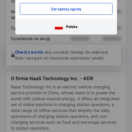
Wskaźniki
Zarządzaj zgodą
Współczynnik cena do
XXXXXXX
XXXXXXX
sprzedaży
Polska
Zysk na akcję
XXXXXXX
XXXXXXX
Dywidenda na akcję
XXXXXXX
XXXXXXX
Zwrot z kapitału
XXXXXXX
XXXXXXX
Otwórz konto
aby uzyskać dostęp do większej
własnego
ilości narzędzi do tworzenia wykresów i analiz.
O firmie NaaS Technology Inc. - ADR
Naas Technology Inc is an electric vehicle charging
service provider in China, whose vision is to power the
world with carbon-neutral energy. It offers an integrated
set of online solutions to charging station operators, a
wide range of offline services that simplify the daily
operations of charging station operators, and non-
charging services such as food and beverage services
to station operators.