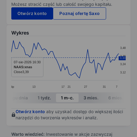
Możesz stracić część lub całość swojego kapitału.
Otwórz konto
Poznaj ofertę Saxo
Wykres
Chart
3,48
Line chart with 53 data points.
3,36
3,33
The chart has 1 X axis displaying categories.
07-sie-2026 16:30
3,24
NAAS:xnas
The chart has 1 Y axis displaying values. Data ranges 
Close
3,39
3,12
lip
13
17
21
27
31
7
End of interactive chart.
W ciągu dnia
1 tydz.
1 m-c.
3 mies.
6 mies.
1 
Otwórz konto
aby uzyskać dostęp do większej ilości
narzędzi do tworzenia wykresów i analiz.
Warto wiedzieć:
Inwestowanie w akcje zazwyczaj