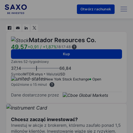
Otwórz rachunek
Matador Resources Co.
49,57
+0,91
/
+1,87%
18:17:48
Kup
Zakres 52-tygodniowy
37,14
66,84
Symbol
MTDR:xnys
Waluta
USD
New York Stock Exchange
Open
Opóźnione o 15 minut
Dane dostarczone przez
Chcesz zacząć inwestować?
Inwestuj w akcje z brokerem, któremu zaufało ponad 1,5
milionów klientów. Inwestowanie wiąże się z ryzykiem.