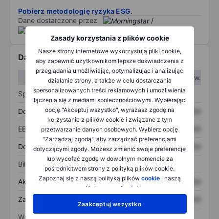
Pobierz metodologię ryzyka ESG.
Dane dostarczone przez
/
Zasady korzystania z plików cookie
Nasze strony internetowe wykorzystują pliki cookie,
Dane finansowe
aby zapewnić użytkownikom lepsze doświadczenia z
przeglądania umożliwiając, optymalizując i analizując
W I kw.
W II kw.
działanie strony, a także w celu dostarczania
spersonalizowanych treści reklamowych i umożliwienia
Sprawozdanie z zysków
łączenia się z mediami społecznościowymi. Wybierając
opcję "Akceptuj wszystko", wyrażasz zgodę na
Dochód
XXXXXXX
XXXXXXX
korzystanie z plików cookie i związane z tym
EBITDA
XXXXXXX
XXXXXXX
przetwarzanie danych osobowych. Wybierz opcję
"Zarządzaj zgodą", aby zarządzać preferencjami
Dochód netto
XXXXXXX
XXXXXXX
dotyczącymi zgody. Możesz zmienić swoje preferencje
lub wycofać zgodę w dowolnym momencie za
Bilans
pośrednictwem strony z polityką plików cookie.
Zapoznaj się z naszą polityką plików
cookie
i naszą
Aktywa ogółem
XXXXXXX
XXXXXXX
polityką
prywatności
.
Zadłużenie ogółem
XXXXXXX
XXXXXXX
Zaakceptuj wszystko
Wskaźniki