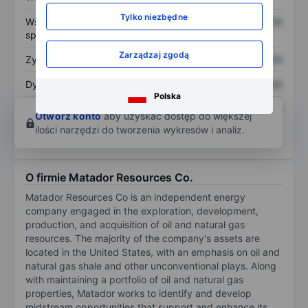
Tylko niezbędne
Współczynnik cena do
XXXXXXX
XXXXXXX
sprzedaży
Zarządzaj zgodą
Zysk na akcję
XXXXXXX
XXXXXXX
Dywidenda na akcję
XXXXXXX
XXXXXXX
Polska
Zwrot z kapitału
XXXXXXX
XXXXXXX
Otwórz konto
aby uzyskać dostęp do większej
własnego
ilości narzędzi do tworzenia wykresów i analiz.
O firmie Matador Resources Co.
Matador Resources Co is an independent energy
company engaged in the exploration, development,
production, and acquisition of oil and natural gas
resources. The majority of the company's assets are
located in the United States, with an emphasis on oil and
natural gas shale and other unconventional plays. Along
with maintaining a portfolio of oil and natural gas
properties, Matador works to identify and develop
midstream opportunities that support and enhance its