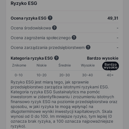
Ryzyko ESG
Ocena ryzyka ESG
49,31
Ocena środowiskowa
-
Ocena zagrożenia społecznego
-
Ocena zarządzania przedsiębiorstwem
-
Kategoria ryzyka ESG
Bardzo wysokie
Bardzo
Znikome
Niskie
Średnie
Wysokie
wysokie
0-10
10-20
20-30
30-40
40+
Ryzyko ESG jest miarą tego, jak sprawnie
przedsiębiorstwo zarządza istotnymi ryzykami ESG.
Kategoria ryzyka ESG Sustainalytics ma pomóc
inwestorom w zidentyfikowaniu i zrozumieniu istotnych
finansowo ryzyk ESG na poziomie przedsiębiorstwa oraz
sposobu, w jaki ryzyka te mogą wpłynąć na
długoterminowe wyniki inwestycji kapitałowych. Skala
wynosi od 0 do 100. Im mniejsze ryzyko, tym lepiej (0
oznacza brak ryzyka, a 100 oznacza najpoważniejsze
ryzyko).