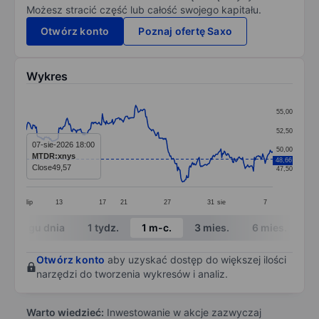
Możesz stracić część lub całość swojego kapitału.
Otwórz konto
Poznaj ofertę Saxo
Wykres
Chart
55,00
Line chart with 296 data points.
52,50
The chart has 1 X axis displaying categories.
07-sie-2026 18:00
50,00
MTDR:xnys
48,66
The chart has 1 Y axis displaying values. Data ranges 
Close
49,57
47,50
lip
13
17
21
27
31
sie
7
End of interactive chart.
W ciągu dnia
1 tydz.
1 m-c.
3 mies.
6 mies.
1 
Otwórz konto
aby uzyskać dostęp do większej ilości
narzędzi do tworzenia wykresów i analiz.
Warto wiedzieć:
Inwestowanie w akcje zazwyczaj