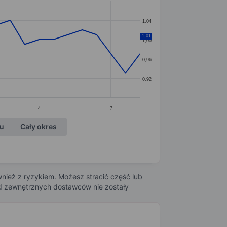
1,04
1,01
1,00
0,96
0,92
4
7
ku
Cały okres
nież z ryzykiem. Możesz stracić część lub
 od zewnętrznych dostawców nie zostały