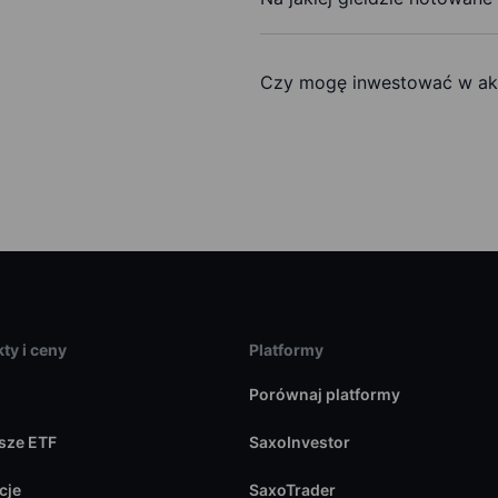
Czy mogę inwestować w akc
ty i ceny
Platformy
Porównaj platformy
sze ETF
SaxoInvestor
cje
SaxoTrader