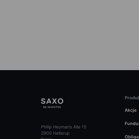
Produk
Akcje
Fundu
Philip Heymans Alle 15
2900 Hellerup
Obliga