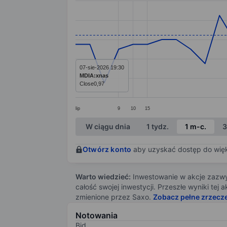
Line chart with 37 data points.
The chart has 1 X axis displaying categ
The chart has 1 Y axis displaying values
07-sie-2026 19:30
MDIA:xnas
Close
0,97
lip
9
10
15
End of interactive chart.
W ciągu dnia
1 tydz.
1 m-c.
3
Otwórz konto
aby uzyskać dostęp do więks
Warto wiedzieć:
Inwestowanie w akcje zazwyc
całość swojej inwestycji. Przeszłe wyniki te
zmienione przez Saxo.
Zobacz pełne zrzecz
Notowania
Bid