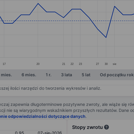
ories.
. Data ranges from 0.91 to 1.07.
17
20
21
22
23
27
30
sie
 mies.
6 mies.
1 r.
3 lata
5 lat
Od początku ro
zej ilości narzędzi do tworzenia wykresów i analiz.
zaj zapewnia długoterminowe pozytywne zwroty, ale wiąże się rów
j akcji nie są wiarygodnym wskaźnikiem przyszłych rezultatów. Dane
enie odpowiedzialności dotyczące danych
.
Stopy zwrotu
0,95
07-sie-2026