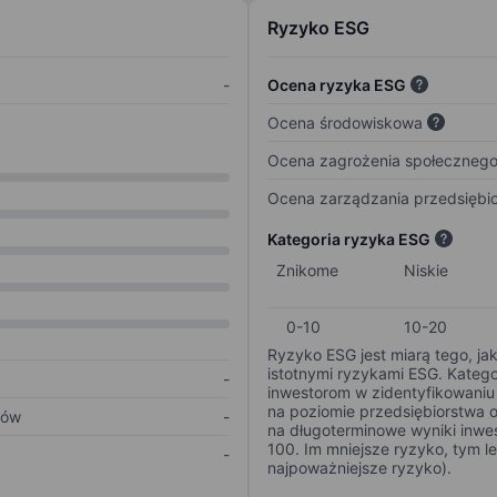
Ryzyko ESG
-
Ocena ryzyka ESG
Ocena środowiskowa
Ocena zagrożenia społeczneg
Ocena zarządzania przedsiębi
Kategoria ryzyka ESG
Znikome
Niskie
0-10
10-20
Ryzyko ESG jest miarą tego, ja
istotnymi ryzykami ESG. Kateg
-
inwestorom w zidentyfikowaniu 
na poziomie przedsiębiorstwa 
ków
-
na długoterminowe wyniki inwes
100. Im mniejsze ryzyko, tym l
-
najpoważniejsze ryzyko).