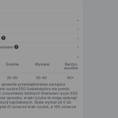
-
-
o
-
orstwem
-
-
Średnie
Wysokie
Bardzo
wysokie
20-30
30-40
40+
k sprawnie przedsiębiorstwo zarządza
oria ryzyka ESG Sustainalytics ma pomóc
i zrozumieniu istotnych finansowo ryzyk ESG
oraz sposobu, w jaki ryzyka te mogą wpłynąć
tycji kapitałowych. Skala wynosi od 0 do
epiej (0 oznacza brak ryzyka, a 100 oznacza