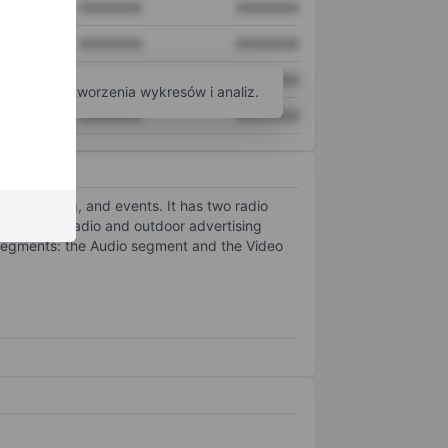
XXXXXXX
XXXXXXX
XXXXXXX
XXXXXXX
XXXXXXX
XXXXXXX
arzędzi do tworzenia wykresów i analiz.
XXXXXXX
XXXXXXX
rogramming, and events. It has two radio
nue from radio and outdoor advertising
s segments: the Audio segment and the Video