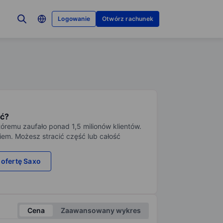
Logowanie
Otwórz rachunek
ć?
tóremu zaufało ponad 1,5 milionów klientów.
iem. Możesz stracić część lub całość
 ofertę Saxo
Cena
Zaawansowany wykres