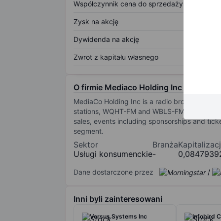
Współczynnik cena do sprzedaży
Zysk na akcję
Dywidenda na akcję
Zwrot z kapitału własnego
O firmie Mediaco Holding Inc
MediaCo Holding Inc is a radio broadcasting 
stations, WQHT-FM and WBLS-FM, which serve
sales, events including sponsorships and tic
segment.
Sektor
Branża
Kapitalizac
Usługi konsumenckie
-
0,0847939
Dane dostarczone przez
/
Inni byli zainteresowani
Versus Systems Inc
Infobird C