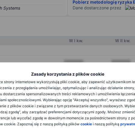
Pobierz metodologię ryzyka 
Dane dostarczone przez
W I kw.
W II kw.
XXXXXXX
XXXXXXX
XXXXXXX
XXXXXXX
Zasady korzystania z plików cookie
e strony internetowe wykorzystują pliki cookie, aby zapewnić użytkownikom l
XXXXXXX
XXXXXXX
zenia z przeglądania umożliwiając, optymalizując i analizując działanie strony
u dostarczania spersonalizowanych treści reklamowych i umożliwienia łączenia
ami społecznościowymi. Wybierając opcję "Akceptuj wszystko", wyrażasz zgo
XXXXXXX
XXXXXXX
anie z plików cookie i związane z tym przetwarzanie danych osobowych. Wybie
dzaj zgodą", aby zarządzać preferencjami dotyczącymi zgody. Możesz zmieni
XXXXXXX
XXXXXXX
rencje lub wycofać zgodę w dowolnym momencie za pośrednictwem strony z po
ów cookie. Zapoznaj się z naszą polityką plików
cookie
i naszą polityką
prywatn