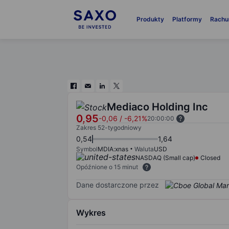
Produkty
Platformy
Rachu
Mediaco Holding Inc
0,95
-0,06
/
-6,21%
20:00:00
Zakres 52-tygodniowy
0,54
1,64
Symbol
MDIA:xnas
Waluta
USD
NASDAQ (Small cap)
Closed
Opóźnione o 15 minut
Dane dostarczone przez
Wykres
Chart