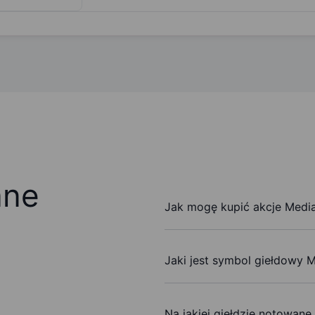
ane
Jak mogę kupić akcje Media
Jaki jest symbol giełdowy 
Na jakiej giełdzie notowane