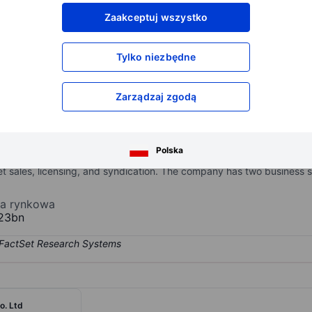
XXXXXXX
XXXXXXX
Zaakceptuj wszystko
XXXXXXX
XXXXXXX
XXXXXXX
XXXXXXX
Tylko niezbędne
Otwórz konto
aby uzyskać dostęp do większej ilości n
XXXXXXX
XXXXXXX
Zarządzaj zgodą
media company operating in radio and digital advertising, premium p
Polska
 the New York City metropolitan area. The company generates reve
ket sales, licensing, and syndication. The company has two busines
ja rynkowa
23bn
o. Ltd