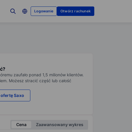
Logowanie
Otwórz rachunek
ć?
tóremu zaufało ponad 1,5 milionów klientów.
iem. Możesz stracić część lub całość
 ofertę Saxo
Cena
Zaawansowany wykres