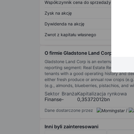
Współczynnik cena do sprzedaży
Zysk na akcję
Dywidenda na akcję
Zwrot z kapitału własnego
O firmie Gladstone Land Corp.
Gladstone Land Corp is an externally-managed,
reporting segment: Real Estate Rental Operatio
tenants with a good operating history and de
either fresh produce or annual row crops (e.g
(e.g., almonds, blueberries, pistachios, and 
Sektor
Branża
Kapitalizacja rynkowa
Finanse
-
0,35372012bn
Dane dostarczone przez
/
Inni byli zainteresowani