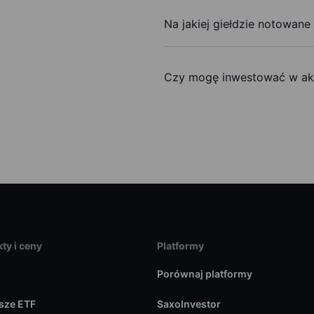
Na jakiej giełdzie notowane
Czy mogę inwestować w akc
ty i ceny
Platformy
Porównaj platformy
sze ETF
SaxoInvestor