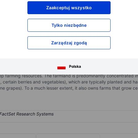
XXXXXXX
XXXXXXX
Zaakceptuj wszystko
XXXXXXX
XXXXXXX
XXXXXXX
XXXXXXX
Tylko niezbędne
Otwórz konto
aby uzyskać dostęp do większej ilości n
XXXXXXX
XXXXXXX
Zarządzaj zgodą
 agricultural REIT. It is mainly in the business of owning and leasin
Polska
ns. It is focused on the ownership of farms and farm-related properti
ep farming resources. The farmland is predominantly concentrated in
., certain berries and vegetables), which are typically planted and h
wine grapes). To a much lesser extent, it also owns farms that grow c