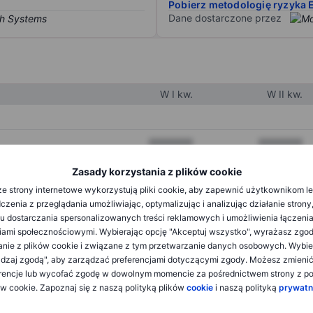
Pobierz metodologię ryzyka 
Dane dostarczone przez
W I kw.
W II kw.
XXXXXXX
XXXXXXX
XXXXXXX
XXXXXXX
Zasady korzystania z plików cookie
e strony internetowe wykorzystują pliki cookie, aby zapewnić użytkownikom l
XXXXXXX
XXXXXXX
zenia z przeglądania umożliwiając, optymalizując i analizując działanie strony
u dostarczania spersonalizowanych treści reklamowych i umożliwienia łączenia
ami społecznościowymi. Wybierając opcję "Akceptuj wszystko", wyrażasz zgo
XXXXXXX
XXXXXXX
anie z plików cookie i związane z tym przetwarzanie danych osobowych. Wybie
dzaj zgodą", aby zarządzać preferencjami dotyczącymi zgody. Możesz zmieni
XXXXXXX
XXXXXXX
rencje lub wycofać zgodę w dowolnym momencie za pośrednictwem strony z po
ów cookie. Zapoznaj się z naszą polityką plików
cookie
i naszą polityką
prywatn