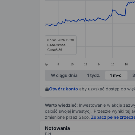
Line chart with 297 data points.
The chart has 1 X axis displaying categ
The chart has 1 Y axis displaying value
07-sie-2026 19:30
LAND:xnas
Close
8,36
lip
9
10
13
14
15
16
End of interactive chart.
W ciągu dnia
1 tydz.
1 m-c.
3
Otwórz konto
aby uzyskać dostęp do więks
Warto wiedzieć:
Inwestowanie w akcje zazwyc
całość swojej inwestycji. Przeszłe wyniki te
zmienione przez Saxo.
Zobacz pełne zrzecz
Notowania
Bid