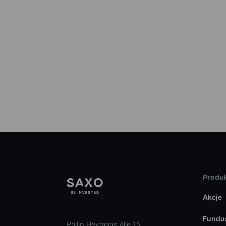
Produk
Akcje
Fundu
Philip Heymans Alle 15