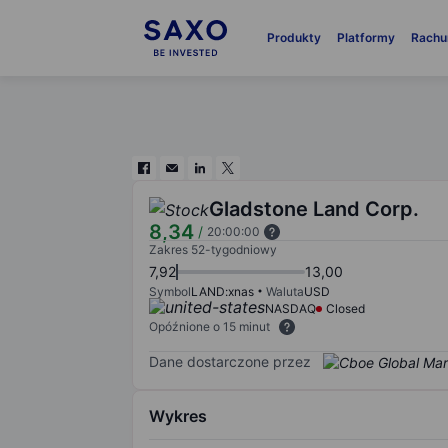
Produkty
Platformy
Rachu
Gladstone Land Corp.
8,34
/
20:00:00
Zakres 52-tygodniowy
7,92
13,00
Symbol
LAND:xnas
Waluta
USD
NASDAQ
Closed
Opóźnione o 15 minut
Dane dostarczone przez
Wykres
Chart