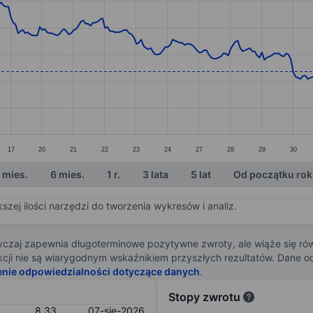
ories.
s. Data ranges from 7.93 to 8.99.
17
20
21
22
23
24
27
28
29
30
 mies.
6 mies.
1 r.
3 lata
5 lat
Od początku ro
zej ilości narzędzi do tworzenia wykresów i analiz.
zaj zapewnia długoterminowe pozytywne zwroty, ale wiąże się rów
j akcji nie są wiarygodnym wskaźnikiem przyszłych rezultatów. Dane
enie odpowiedzialności dotyczące danych
.
Stopy zwrotu
8,33
07-sie-2026