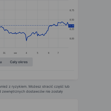
8,75
8,50
8,34
8,25
8,00
31
sie
4
5
6
7
ku
Cały okres
nież z ryzykiem. Możesz stracić część lub
 od zewnętrznych dostawców nie zostały