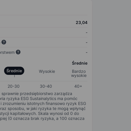
23,04
-
o
-
orstwem
-
Średnie
Średnie
Wysokie
Bardzo
wysokie
20-30
30-40
40+
k sprawnie przedsiębiorstwo zarządza
oria ryzyka ESG Sustainalytics ma pomóc
i zrozumieniu istotnych finansowo ryzyk ESG
oraz sposobu, w jaki ryzyka te mogą wpłynąć
tycji kapitałowych. Skala wynosi od 0 do
epiej (0 oznacza brak ryzyka, a 100 oznacza