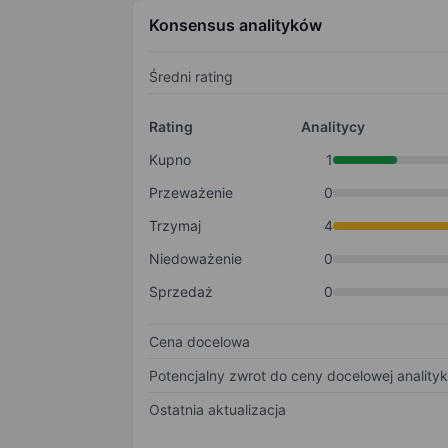
Konsensus analityków
Średni rating
Rating
Analitycy
Kupno
1
Przeważenie
0
Trzymaj
4
Niedoważenie
0
Sprzedaż
0
Cena docelowa
Potencjalny zwrot do ceny docelowej anality
Ostatnia aktualizacja