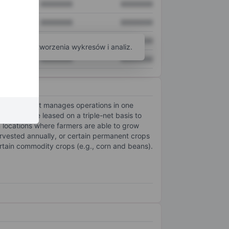
XXXXXXX
XXXXXXX
XXXXXXX
XXXXXXX
XXXXXXX
XXXXXXX
arzędzi do tworzenia wykresów i analiz.
XXXXXXX
XXXXXXX
g farmland. It manages operations in one
es that are leased on a triple-net basis to
 locations where farmers are able to grow
arvested annually, or certain permanent crops
ertain commodity crops (e.g., corn and beans).