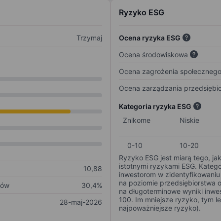
Ryzyko ESG
Trzymaj
Ocena ryzyka ESG
Ocena środowiskowa
Ocena zagrożenia społeczneg
Ocena zarządzania przedsiębi
Kategoria ryzyka ESG
Znikome
Niskie
0-10
10-20
Ryzyko ESG jest miarą tego, ja
istotnymi ryzykami ESG. Kateg
10,88
inwestorom w zidentyfikowaniu 
na poziomie przedsiębiorstwa 
ków
30,4%
na długoterminowe wyniki inwes
100. Im mniejsze ryzyko, tym l
28-maj-2026
najpoważniejsze ryzyko).