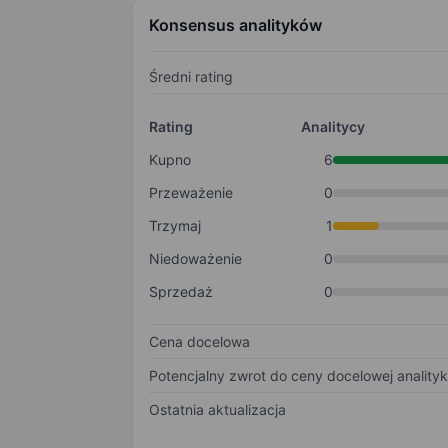
Konsensus analityków
Średni rating
Rating
Analitycy
Kupno
6
Przeważenie
0
Trzymaj
1
Niedoważenie
0
Sprzedaż
0
Cena docelowa
Potencjalny zwrot do ceny docelowej anality
Ostatnia aktualizacja