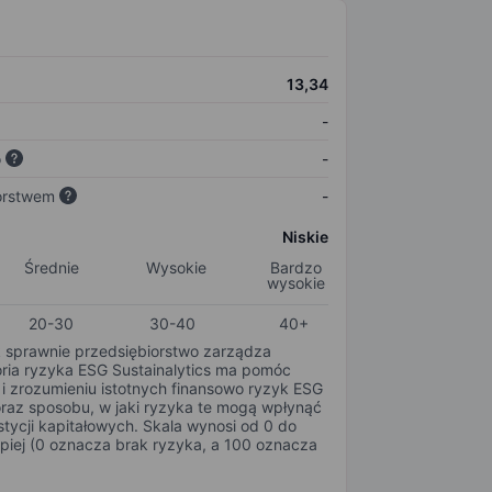
13,34
-
o
-
orstwem
-
Niskie
Średnie
Wysokie
Bardzo
wysokie
20-30
30-40
40+
k sprawnie przedsiębiorstwo zarządza
oria ryzyka ESG Sustainalytics ma pomóc
i zrozumieniu istotnych finansowo ryzyk ESG
oraz sposobu, w jaki ryzyka te mogą wpłynąć
tycji kapitałowych. Skala wynosi od 0 do
epiej (0 oznacza brak ryzyka, a 100 oznacza