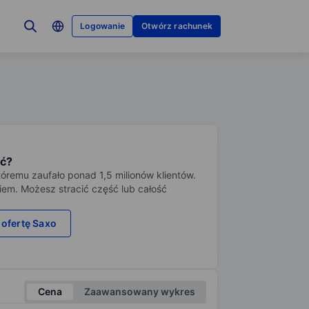
Logowanie
Otwórz rachunek
ć?
tóremu zaufało ponad 1,5 milionów klientów.
iem. Możesz stracić część lub całość
 ofertę Saxo
Cena
Zaawansowany wykres