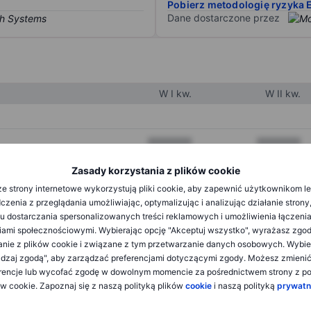
Pobierz metodologię ryzyka 
Dane dostarczone przez
W I kw.
W II kw.
XXXXXXX
XXXXXXX
XXXXXXX
XXXXXXX
Zasady korzystania z plików cookie
e strony internetowe wykorzystują pliki cookie, aby zapewnić użytkownikom l
XXXXXXX
XXXXXXX
zenia z przeglądania umożliwiając, optymalizując i analizując działanie strony
u dostarczania spersonalizowanych treści reklamowych i umożliwienia łączenia
ami społecznościowymi. Wybierając opcję "Akceptuj wszystko", wyrażasz zgo
XXXXXXX
XXXXXXX
anie z plików cookie i związane z tym przetwarzanie danych osobowych. Wybie
dzaj zgodą", aby zarządzać preferencjami dotyczącymi zgody. Możesz zmieni
XXXXXXX
XXXXXXX
rencje lub wycofać zgodę w dowolnym momencie za pośrednictwem strony z po
ów cookie. Zapoznaj się z naszą polityką plików
cookie
i naszą polityką
prywatn