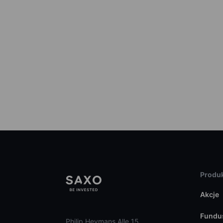
Produk
Akcje
Fundu
Philip Heymans Alle 15