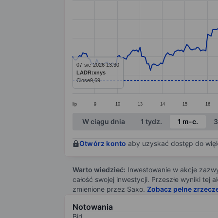
Line chart with 287 data points.
The chart has 1 X axis displaying categ
The chart has 1 Y axis displaying value
07-sie-2026 13:30
LADR:xnys
Close
9,69
lip
9
10
13
14
15
16
End of interactive chart.
W ciągu dnia
1 tydz.
1 m-c.
3
Otwórz konto
aby uzyskać dostęp do więks
Warto wiedzieć:
Inwestowanie w akcje zazwyc
całość swojej inwestycji. Przeszłe wyniki te
zmienione przez Saxo.
Zobacz pełne zrzecz
Notowania
Bid