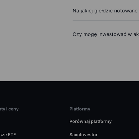
Na jakiej giełdzie notowane
Czy mogę inwestować w akc
ty i ceny
Platformy
Porównaj platformy
sze ETF
SaxoInvestor