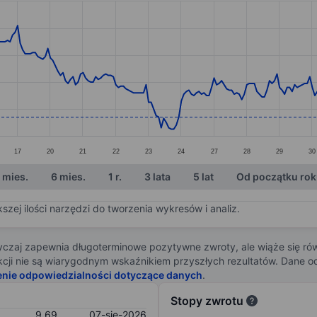
ories.
s. Data ranges from 9.4 to 10.22.
17
20
21
22
23
24
27
28
29
30
 mies.
6 mies.
1 r.
3 lata
5 lat
Od początku ro
zej ilości narzędzi do tworzenia wykresów i analiz.
zaj zapewnia długoterminowe pozytywne zwroty, ale wiąże się rów
j akcji nie są wiarygodnym wskaźnikiem przyszłych rezultatów. Dane
enie odpowiedzialności dotyczące danych
.
Stopy zwrotu
9,69
07-sie-2026