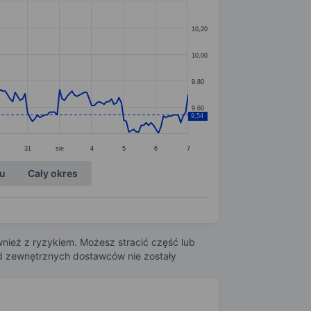
10,20
10,00
9,80
9,60
9,54
31
sie
4
5
6
7
ku
Cały okres
nież z ryzykiem. Możesz stracić część lub
 od zewnętrznych dostawców nie zostały