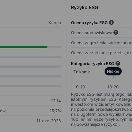
Ryzyko ESG
Kupno
Ocena ryzyka ESG
Ocena środowiskowa
Ocena zagrożenia społeczneg
Ocena zarządzania przedsiębi
Kategoria ryzyka ESG
Niskie
Znikome
0-10
10-20
Ryzyko ESG jest miarą tego, ja
istotnymi ryzykami ESG. Kateg
12,14
inwestorom w zidentyfikowaniu 
na poziomie przedsiębiorstwa 
ków
25,7%
na długoterminowe wyniki inwes
100. Im mniejsze ryzyko, tym l
11-cze-2026
najpoważniejsze ryzyko).