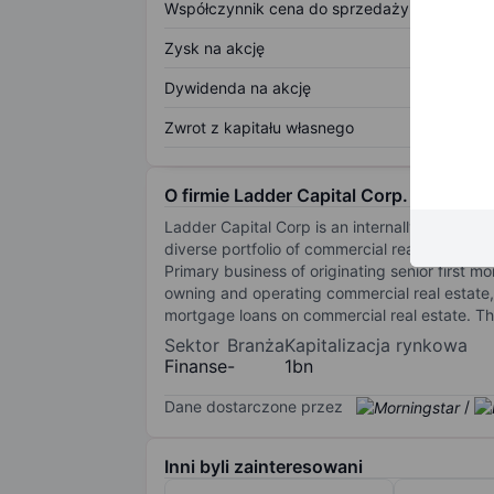
Współczynnik cena do sprzedaży
Zysk na akcję
Dywidenda na akcję
Zwrot z kapitału własnego
O firmie Ladder Capital Corp.
Ladder Capital Corp is an internally-managed 
diverse portfolio of commercial real estate an
Primary business of originating senior first mo
owning and operating commercial real estate, i
mortgage loans on commercial real estate. T
Sektor
Branża
Kapitalizacja rynkowa
Finanse
-
1bn
Dane dostarczone przez
/
Inni byli zainteresowani