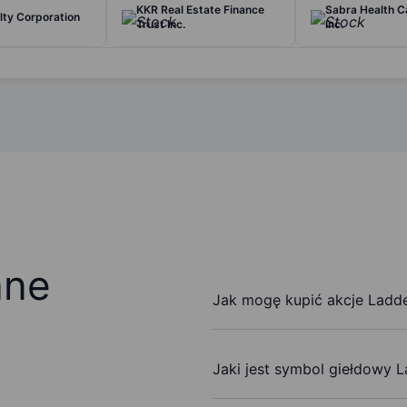
KKR Real Estate Finance
Sabra Health C
lty Corporation
Trust Inc.
Inc.
ane
Jak mogę kupić akcje Ladde
Jaki jest symbol giełdowy L