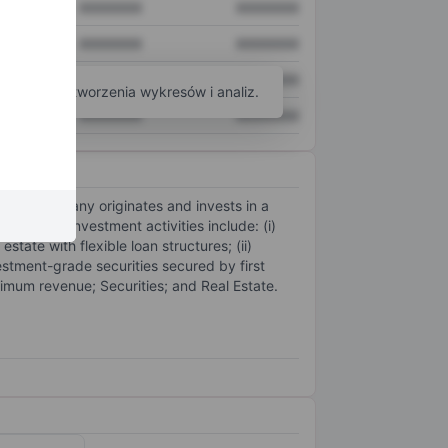
XXXXXXX
XXXXXXX
XXXXXXX
XXXXXXX
XXXXXXX
XXXXXXX
arzędzi do tworzenia wykresów i analiz.
XXXXXXX
XXXXXXX
e. The company originates and invests in a
ompany's investment activities include: (i)
state with flexible loan structures; (ii)
estment-grade securities secured by first
mum revenue; Securities; and Real Estate.