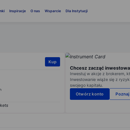
nki
Inspiracje
O nas
Wsparcie
Dla Instytucji
Kup
Chcesz zacząć inwestowa
Inwestuj w akcje z brokerem, k
Inwestowanie wiąże się z ryzyk
swojego kapitału.
n
Otwórz konto
Poznaj