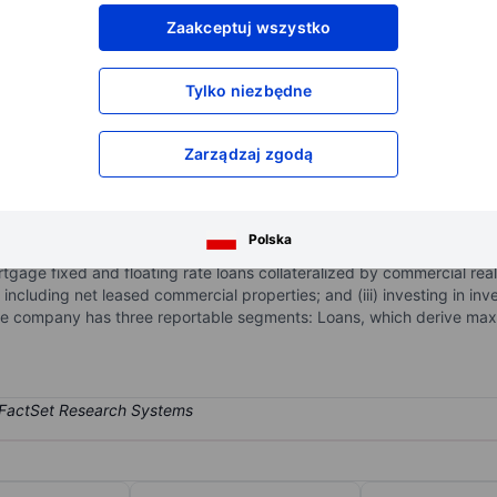
XXXXXXX
XXXXXXX
Zaakceptuj wszystko
XXXXXXX
XXXXXXX
XXXXXXX
XXXXXXX
Tylko niezbędne
Otwórz konto
aby uzyskać dostęp do większej ilości n
XXXXXXX
XXXXXXX
Zarządzaj zgodą
real estate investment trust that is in commercial real estate financ
Polska
d real estate-related assets, focusing on senior secured assets. The c
rtgage fixed and floating rate loans collateralized by commercial real e
ncluding net leased commercial properties; and (iii) investing in inv
he company has three reportable segments: Loans, which derive maxi