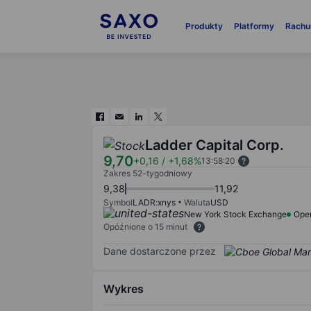
Produkty
Platformy
Rachu
Ladder Capital Corp.
9,70
+0,16
/
+1,68%
13:58:20
Zakres 52-tygodniowy
9,38
11,92
Symbol
LADR:xnys
Waluta
USD
New York Stock Exchange
Ope
Opóźnione o 15 minut
Dane dostarczone przez
Wykres
Chart