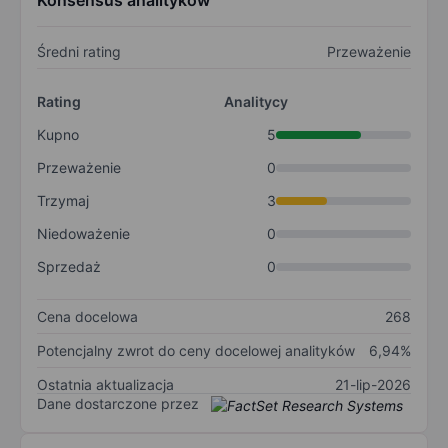
Konsensus analityków
Średni rating
Przeważenie
Rating
Analitycy
Kupno
5
Przeważenie
0
Trzymaj
3
Niedoważenie
0
Sprzedaż
0
Cena docelowa
268
Potencjalny zwrot do ceny docelowej analityków
6,94%
Ostatnia aktualizacja
21-lip-2026
Dane dostarczone przez