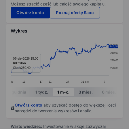
Możesz stracić część lub całość swojego kapitału.
Otwórz konto
Poznaj ofertę Saxo
Wykres
Chart
250,00
248,40
Line chart with 379 data points.
240,00
The chart has 1 X axis displaying categories.
07-sie-2026 15:00
230,00
KIE:xlon
The chart has 1 Y axis displaying values. Data ranges 
Close
250,40
220,00
lip
13
17
21
27
31
sie
7
End of interactive chart.
W ciągu dnia
1 tydz.
1 m-c.
3 mies.
6 mies.
1 
Otwórz konto
aby uzyskać dostęp do większej ilości
narzędzi do tworzenia wykresów i analiz.
Warto wiedzieć:
Inwestowanie w akcje zazwyczaj