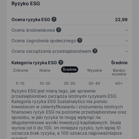
Ryzyko ESG
Ocena ryzyka ESG
22,99
Ocena środowiskowa
-
Ocena zagrożenia społecznego
-
Ocena zarządzania przedsiębiorstwem
-
Kategoria ryzyka ESG
Średnie
Średnie
Znikome
Niskie
Wysokie
Bardzo
wysokie
0-10
10-20
20-30
30-40
40+
Ryzyko ESG jest miarą tego, jak sprawnie
przedsiębiorstwo zarządza istotnymi ryzykami ESG.
Kategoria ryzyka ESG Sustainalytics ma pomóc
inwestorom w zidentyfikowaniu i zrozumieniu istotnych
finansowo ryzyk ESG na poziomie przedsiębiorstwa oraz
sposobu, w jaki ryzyka te mogą wpłynąć na
długoterminowe wyniki inwestycji kapitałowych. Skala
wynosi od 0 do 100. Im mniejsze ryzyko, tym lepiej (0
oznacza brak ryzyka, a 100 oznacza najpoważniejsze
ryzyko).