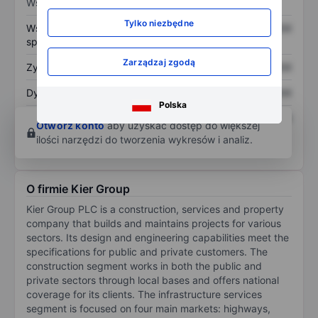
Wskaźniki
Tylko niezbędne
Współczynnik cena do
XXXXXXX
XXXXXXX
sprzedaży
Zarządzaj zgodą
Zysk na akcję
XXXXXXX
XXXXXXX
Dywidenda na akcję
XXXXXXX
XXXXXXX
Polska
Zwrot z kapitału
XXXXXXX
XXXXXXX
Otwórz konto
aby uzyskać dostęp do większej
własnego
ilości narzędzi do tworzenia wykresów i analiz.
O firmie Kier Group
Kier Group PLC is a construction, services and property
company that builds and maintains projects for various
sectors. Its design and engineering capabilities meet the
specifications for public and private customers. The
construction segment works in both the public and
private sectors through local bases and offers national
coverage for its clients. The infrastructure services
segment is focused on four main markets: highways,