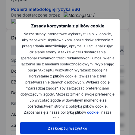
Pobierz metodologię ryzyka ESG.
Dane dostarczone przez
/
Zasady korzystania z plików cookie
Nasze strony internetowe wykorzystują pliki cookie,
Dane finansowe
aby zapewnić użytkownikom lepsze doświadczenia z
przeglądania umożliwiając, optymalizując i analizując
W I kw.
W II kw.
działanie strony, a także w celu dostarczania
spersonalizowanych treści reklamowych i umożliwienia
Sprawozdanie z zysków
łączenia się z mediami społecznościowymi. Wybierając
opcję "Akceptuj wszystko", wyrażasz zgodę na
Dochód
XXXXXXX
XXXXXXX
korzystanie z plików cookie i związane z tym
EBITDA
XXXXXXX
XXXXXXX
przetwarzanie danych osobowych. Wybierz opcję
"Zarządzaj zgodą", aby zarządzać preferencjami
Dochód netto
XXXXXXX
XXXXXXX
dotyczącymi zgody. Możesz zmienić swoje preferencje
lub wycofać zgodę w dowolnym momencie za
Bilans
pośrednictwem strony z polityką plików cookie.
Zapoznaj się z naszą polityką plików
cookie
i naszą
Aktywa ogółem
XXXXXXX
XXXXXXX
polityką
prywatności
.
Zadłużenie ogółem
XXXXXXX
XXXXXXX
Zaakceptuj wszystko