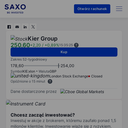
Otwórz rachunek
Kier Group
250,60
+2,20
/
+0,89%
15:35:25
Kup
Zakres 52-tygodniowy
178,60
254,00
Symbol
KIE:xlon
Waluta
GBP
London Stock Exchange
Closed
Opóźnione o 15 minut
Dane dostarczone przez
Chcesz zacząć inwestować?
Inwestuj w akcje z brokerem, któremu zaufało ponad 1,5
milionów klientów. Inwestowanie wiąże się z ryzykiem.