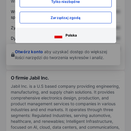
Wskaźniki
Tylko niezbędne
Współczynnik cena do
XXXXXXX
XXXXXXX
sprzedaży
Zarządzaj zgodą
Zysk na akcję
XXXXXXX
XXXXXXX
Polska
Dywidenda na akcję
XXXXXXX
XXXXXXX
Zwrot z kapitału
XXXXXXX
XXXXXXX
Otwórz konto
aby uzyskać dostęp do większej
własnego
ilości narzędzi do tworzenia wykresów i analiz.
O firmie Jabil Inc.
Jabil Inc. is a U.S based company providing engineering,
manufacturing, and supply chain solutions. It provides
comprehensive electronics design, production, and
product management services to companies in various
industries and end markets. It operates through three
segments: Regulated Industries, serving automotive,
healthcare, and renewables; Intelligent Infrastructure,
focused on AI, cloud, data centers, and communications,