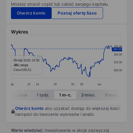
Możesz stracić część lub całość swojego kapitału.
Otwórz konto
Poznaj ofertę Saxo
Wykres
Chart
345,00
340,00
Line chart with 299 data points.
330,00
The chart has 1 X axis displaying categories.
05-sie-2026 19:30
315,00
JBL:xnys
The chart has 1 Y axis displaying values. Data ranges 
Close
339,51
300,00
lip
10
14
20
24
28
sie
End of interactive chart.
W ciągu dnia
1 tydz.
1 m-c.
3 mies.
6 mies.
1 
Otwórz konto
aby uzyskać dostęp do większej ilości
narzędzi do tworzenia wykresów i analiz.
Warto wiedzieć:
Inwestowanie w akcje zazwyczaj