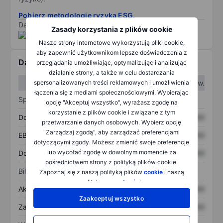
Pobierz metodologię ryzyka ESG.
Dane dostarczone przez
/
Zasady korzystania z plików cookie
Nasze strony internetowe wykorzystują pliki cookie,
aby zapewnić użytkownikom lepsze doświadczenia z
Dane finansowe
przeglądania umożliwiając, optymalizując i analizując
działanie strony, a także w celu dostarczania
W I kw.
W II kw.
spersonalizowanych treści reklamowych i umożliwienia
łączenia się z mediami społecznościowymi. Wybierając
Sprawozdanie z zysków
opcję "Akceptuj wszystko", wyrażasz zgodę na
korzystanie z plików cookie i związane z tym
Dochód
XXXXXXX
XXXXXXX
przetwarzanie danych osobowych. Wybierz opcję
"Zarządzaj zgodą", aby zarządzać preferencjami
EBITDA
XXXXXXX
XXXXXXX
dotyczącymi zgody. Możesz zmienić swoje preferencje
lub wycofać zgodę w dowolnym momencie za
Dochód netto
XXXXXXX
XXXXXXX
pośrednictwem strony z polityką plików cookie.
Bilans
Zapoznaj się z naszą polityką plików
cookie
i naszą
polityką
prywatności
.
Aktywa ogółem
XXXXXXX
XXXXXXX
Zaakceptuj wszystko
Zadłużenie ogółem
XXXXXXX
XXXXXXX