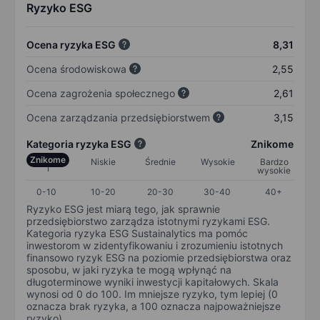
Ryzyko ESG
Ocena ryzyka ESG
8,31
Ocena środowiskowa
2,55
Ocena zagrożenia społecznego
2,61
Ocena zarządzania przedsiębiorstwem
3,15
Kategoria ryzyka ESG
Znikome
Znikome
Niskie
Średnie
Wysokie
Bardzo
wysokie
0-10
10-20
20-30
30-40
40+
Ryzyko ESG jest miarą tego, jak sprawnie
przedsiębiorstwo zarządza istotnymi ryzykami ESG.
Kategoria ryzyka ESG Sustainalytics ma pomóc
inwestorom w zidentyfikowaniu i zrozumieniu istotnych
finansowo ryzyk ESG na poziomie przedsiębiorstwa oraz
sposobu, w jaki ryzyka te mogą wpłynąć na
długoterminowe wyniki inwestycji kapitałowych. Skala
wynosi od 0 do 100. Im mniejsze ryzyko, tym lepiej (0
oznacza brak ryzyka, a 100 oznacza najpoważniejsze
ryzyko).