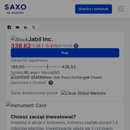
Otwórz rachunek
Jabil Inc.
338,62
-1,38
/
-0,41%
20:10:00
Kup
Zakres 52-tygodniowy
189,60
428,93
Symbol
JBL:xnys
Waluta
USD
New York Stock Exchange
Closed
Opóźnione o 15 minut
Dane dostarczone przez
Chcesz zacząć inwestować?
Inwestuj w akcje z brokerem, któremu zaufało ponad 1,5
milionów klientów. Inwestowanie wiąże się z ryzykiem.