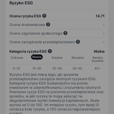
Ryzyko ESG
Ocena ryzyka ESG
14,71
Ocena środowiskowa
-
Ocena zagrożenia społecznego
-
Ocena zarządzania przedsiębiorstwem
-
Kategoria ryzyka ESG
Niskie
Niskie
Znikome
Średnie
Wysokie
Bardzo
wysokie
0-10
10-20
20-30
30-40
40+
Ryzyko ESG jest miarą tego, jak sprawnie
przedsiębiorstwo zarządza istotnymi ryzykami ESG.
Kategoria ryzyka ESG Sustainalytics ma pomóc
inwestorom w zidentyfikowaniu i zrozumieniu istotnych
finansowo ryzyk ESG na poziomie przedsiębiorstwa oraz
sposobu, w jaki ryzyka te mogą wpłynąć na
długoterminowe wyniki inwestycji kapitałowych. Skala
wynosi od 0 do 100. Im mniejsze ryzyko, tym lepiej (0
oznacza brak ryzyka, a 100 oznacza najpoważniejsze
ryzyko).