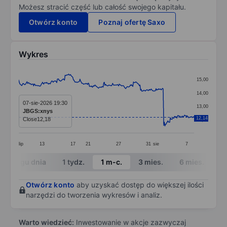
Możesz stracić część lub całość swojego kapitału.
Otwórz konto
Poznaj ofertę Saxo
Wykres
Chart
15,00
Line chart with 296 data points.
14,00
The chart has 1 X axis displaying categories.
07-sie-2026 19:30
13,00
JBGS:xnys
The chart has 1 Y axis displaying values. Data ranges 
12,14
Close
12,18
12,00
lip
13
17
21
27
31
sie
7
End of interactive chart.
W ciągu dnia
1 tydz.
1 m-c.
3 mies.
6 mies.
1 
Otwórz konto
aby uzyskać dostęp do większej ilości
narzędzi do tworzenia wykresów i analiz.
Warto wiedzieć:
Inwestowanie w akcje zazwyczaj