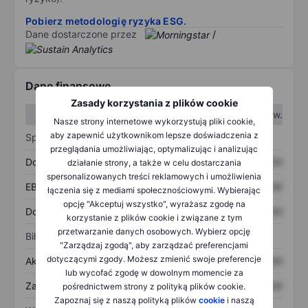
Pobierz metodologię ryzyka ESG.
Dane dostarczone przez
/
Dane finansowe
Zasady korzystania z plików cookie
W I kw.
W II kw.
Nasze strony internetowe wykorzystują pliki cookie,
aby zapewnić użytkownikom lepsze doświadczenia z
Sprawozdanie z zysków
przeglądania umożliwiając, optymalizując i analizując
Dochód
XXXXXXX
XXXXXXX
działanie strony, a także w celu dostarczania
spersonalizowanych treści reklamowych i umożliwienia
EBITDA
XXXXXXX
XXXXXXX
łączenia się z mediami społecznościowymi. Wybierając
opcję "Akceptuj wszystko", wyrażasz zgodę na
Dochód netto
XXXXXXX
XXXXXXX
korzystanie z plików cookie i związane z tym
przetwarzanie danych osobowych. Wybierz opcję
Bilans
"Zarządzaj zgodą", aby zarządzać preferencjami
dotyczącymi zgody. Możesz zmienić swoje preferencje
Aktywa ogółem
XXXXXXX
XXXXXXX
lub wycofać zgodę w dowolnym momencie za
Zadłużenie ogółem
XXXXXXX
XXXXXXX
pośrednictwem strony z polityką plików cookie.
Zapoznaj się z naszą polityką plików
cookie
i naszą