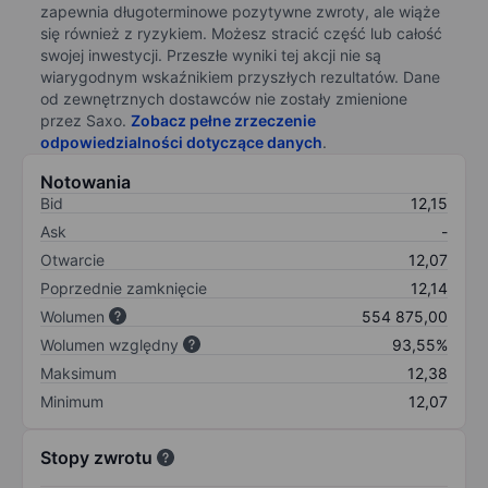
zapewnia długoterminowe pozytywne zwroty, ale wiąże
się również z ryzykiem. Możesz stracić część lub całość
swojej inwestycji. Przeszłe wyniki tej akcji nie są
wiarygodnym wskaźnikiem przyszłych rezultatów. Dane
od zewnętrznych dostawców nie zostały zmienione
przez Saxo.
Zobacz pełne zrzeczenie
odpowiedzialności dotyczące danych
.
Notowania
Bid
12,15
Ask
-
Otwarcie
12,07
Poprzednie zamknięcie
12,14
Wolumen
554 875,00
Wolumen względny
93,55%
Maksimum
12,38
Minimum
12,07
Stopy zwrotu