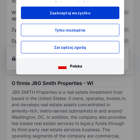
Wskaźniki
polityką
prywatności
.
Współczynnik cena do
XXXXXXX
XXXXXXX
Zaakceptuj wszystko
sprzedaży
Zysk na akcję
XXXXXXX
XXXXXXX
Tylko niezbędne
Dywidenda na akcję
XXXXXXX
XXXXXXX
Zarządzaj zgodą
Zwrot z kapitału
XXXXXXX
XXXXXXX
Otwórz konto
aby uzyskać dostęp do większej
własnego
ilości narzędzi do tworzenia wykresów i analiz.
Polska
O firmie JBG Smith Properties - WI
JBG SMITH Properties is a real estate investment trust
based in the United States. It owns, operates, invests in,
and develops real estate assets concentrated in
amenity-rich, metro-served submarkets in and around
Washington, DC. In addition, the company also provides
fee-based real estate services to legacy funds through
its third-party real estate services business. The
operating segments of the company are commercial,