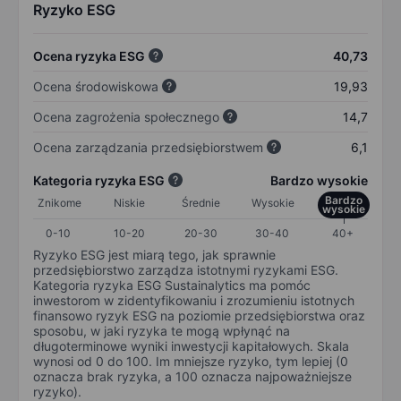
Ryzyko ESG
Ocena ryzyka ESG
40,73
Ocena środowiskowa
19,93
Ocena zagrożenia społecznego
14,7
Ocena zarządzania przedsiębiorstwem
6,1
Kategoria ryzyka ESG
Bardzo wysokie
Bardzo
Znikome
Niskie
Średnie
Wysokie
wysokie
0-10
10-20
20-30
30-40
40+
Ryzyko ESG jest miarą tego, jak sprawnie
przedsiębiorstwo zarządza istotnymi ryzykami ESG.
Kategoria ryzyka ESG Sustainalytics ma pomóc
inwestorom w zidentyfikowaniu i zrozumieniu istotnych
finansowo ryzyk ESG na poziomie przedsiębiorstwa oraz
sposobu, w jaki ryzyka te mogą wpłynąć na
długoterminowe wyniki inwestycji kapitałowych. Skala
wynosi od 0 do 100. Im mniejsze ryzyko, tym lepiej (0
oznacza brak ryzyka, a 100 oznacza najpoważniejsze
ryzyko).