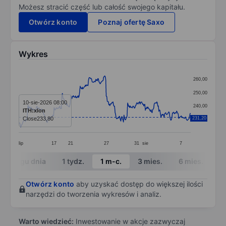
Możesz stracić część lub całość swojego kapitału.
Otwórz konto
Poznaj ofertę Saxo
Wykres
Chart
260,00
Line chart with 331 data points.
250,00
The chart has 1 X axis displaying categories.
10-sie-2026 08:00
240,00
ITH:xlon
The chart has 1 Y axis displaying values. Data ranges 
Close
233,80
231,20
230,00
lip
17
21
27
31
sie
7
End of interactive chart.
W ciągu dnia
1 tydz.
1 m-c.
3 mies.
6 mies.
1 
Otwórz konto
aby uzyskać dostęp do większej ilości
narzędzi do tworzenia wykresów i analiz.
Warto wiedzieć:
Inwestowanie w akcje zazwyczaj