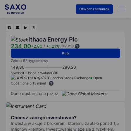
Otwórz rachunek
Ithaca Energy Plc
234,00
+2,80
/
+1,21%
08:23:18
Kup
Zakres 52-tygodniowy
149,80
290,20
Symbol
ITH:xlon
Waluta
GBP
London Stock Exchange
Open
Opóźnione o 15 minut
Dane dostarczone przez
Chcesz zacząć inwestować?
Inwestuj w akcje z brokerem, któremu zaufało ponad 1,5
milionów klientów. Inwestowanie wiąże się z ryzykiem.