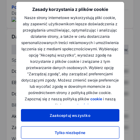
Pobierz metodologię ryzyka ESG.
Zasady korzystania z plików cookie
Dane dostarczone przez
/
Nasze strony internetowe wykorzystują pliki cookie,
aby zapewnić użytkownikom lepsze doświadczenia z
przeglądania umożliwiając, optymalizując i analizując
Dane finansowe
działanie strony, a także w celu dostarczania
spersonalizowanych treści reklamowych i umożliwienia
łączenia się z mediami społecznościowymi. Wybierając
W I kw.
W II kw.
opcję "Akceptuj wszystko", wyrażasz zgodę na
Sprawozdanie z zysków
korzystanie z plików cookie i związane z tym
przetwarzanie danych osobowych. Wybierz opcję
Dochód
XXXXXXX
XXXXXXX
"Zarządzaj zgodą", aby zarządzać preferencjami
dotyczącymi zgody. Możesz zmienić swoje preferencje
EBITDA
XXXXXXX
XXXXXXX
lub wycofać zgodę w dowolnym momencie za
pośrednictwem strony z polityką plików cookie.
Dochód netto
XXXXXXX
XXXXXXX
Zapoznaj się z naszą polityką plików
cookie
i naszą
Bilans
polityką
prywatności
.
Zaakceptuj wszystko
Aktywa ogółem
XXXXXXX
XXXXXXX
Zadłużenie ogółem
XXXXXXX
XXXXXXX
Tylko niezbędne
Wskaźniki