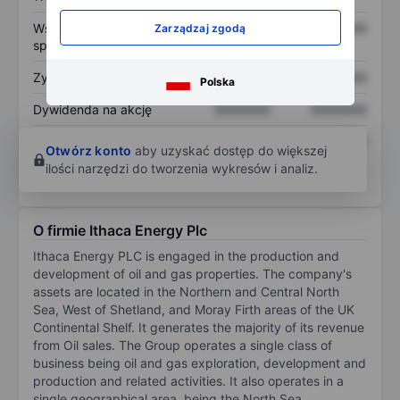
Współczynnik cena do
XXXXXXX
XXXXXXX
Zarządzaj zgodą
sprzedaży
Zysk na akcję
XXXXXXX
XXXXXXX
Polska
Dywidenda na akcję
XXXXXXX
XXXXXXX
Zwrot z kapitału
XXXXXXX
XXXXXXX
Otwórz konto
aby uzyskać dostęp do większej
własnego
ilości narzędzi do tworzenia wykresów i analiz.
O firmie Ithaca Energy Plc
Ithaca Energy PLC is engaged in the production and
development of oil and gas properties. The company's
assets are located in the Northern and Central North
Sea, West of Shetland, and Moray Firth areas of the UK
Continental Shelf. It generates the majority of its revenue
from Oil sales. The Group operates a single class of
business being oil and gas exploration, development and
production and related activities. It also operates in a
single geographical area, being the North Sea.