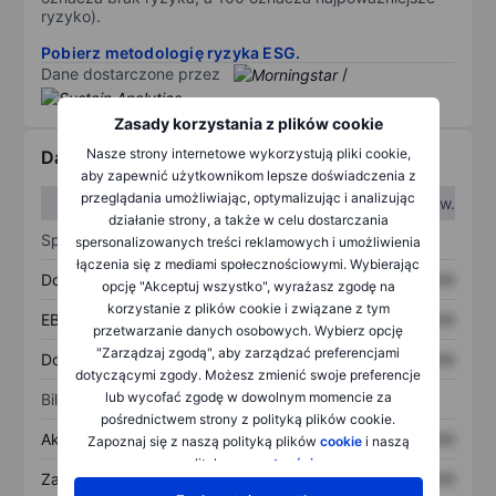
ryzyko).
Pobierz metodologię ryzyka ESG.
Dane dostarczone przez
/
Zasady korzystania z plików cookie
Nasze strony internetowe wykorzystują pliki cookie,
Dane finansowe
aby zapewnić użytkownikom lepsze doświadczenia z
przeglądania umożliwiając, optymalizując i analizując
W I kw.
W II kw.
działanie strony, a także w celu dostarczania
Sprawozdanie z zysków
spersonalizowanych treści reklamowych i umożliwienia
łączenia się z mediami społecznościowymi. Wybierając
Dochód
XXXXXXX
XXXXXXX
opcję "Akceptuj wszystko", wyrażasz zgodę na
korzystanie z plików cookie i związane z tym
EBITDA
XXXXXXX
XXXXXXX
przetwarzanie danych osobowych. Wybierz opcję
"Zarządzaj zgodą", aby zarządzać preferencjami
Dochód netto
XXXXXXX
XXXXXXX
dotyczącymi zgody. Możesz zmienić swoje preferencje
lub wycofać zgodę w dowolnym momencie za
Bilans
pośrednictwem strony z polityką plików cookie.
Aktywa ogółem
XXXXXXX
XXXXXXX
Zapoznaj się z naszą polityką plików
cookie
i naszą
polityką
prywatności
.
Zadłużenie ogółem
XXXXXXX
XXXXXXX