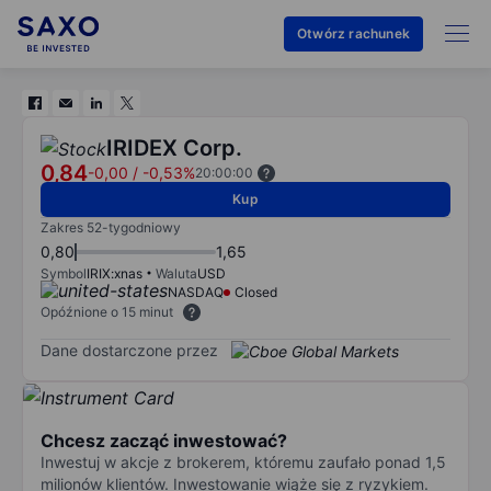
Otwórz rachunek
IRIDEX Corp.
0,84
-0,00
/
-0,53%
20:00:00
Kup
Zakres 52-tygodniowy
0,80
1,65
Symbol
IRIX:xnas
Waluta
USD
NASDAQ
Closed
Opóźnione o 15 minut
Dane dostarczone przez
Chcesz zacząć inwestować?
Inwestuj w akcje z brokerem, któremu zaufało ponad 1,5
milionów klientów. Inwestowanie wiąże się z ryzykiem.