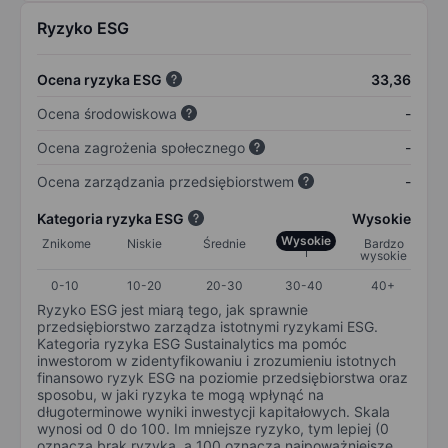
Ryzyko ESG
Ocena ryzyka ESG
33,36
Ocena środowiskowa
-
Ocena zagrożenia społecznego
-
Ocena zarządzania przedsiębiorstwem
-
Kategoria ryzyka ESG
Wysokie
Wysokie
Znikome
Niskie
Średnie
Bardzo
wysokie
0-10
10-20
20-30
30-40
40+
Ryzyko ESG jest miarą tego, jak sprawnie
przedsiębiorstwo zarządza istotnymi ryzykami ESG.
Kategoria ryzyka ESG Sustainalytics ma pomóc
inwestorom w zidentyfikowaniu i zrozumieniu istotnych
finansowo ryzyk ESG na poziomie przedsiębiorstwa oraz
sposobu, w jaki ryzyka te mogą wpłynąć na
długoterminowe wyniki inwestycji kapitałowych. Skala
wynosi od 0 do 100. Im mniejsze ryzyko, tym lepiej (0
oznacza brak ryzyka, a 100 oznacza najpoważniejsze