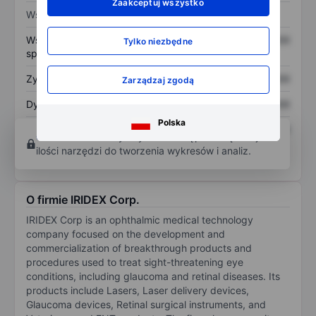
Zaakceptuj wszystko
Wskaźniki
Współczynnik cena do
XXXXXXX
XXXXXXX
Tylko niezbędne
sprzedaży
Zysk na akcję
XXXXXXX
XXXXXXX
Zarządzaj zgodą
Dywidenda na akcję
XXXXXXX
XXXXXXX
Polska
Zwrot z kapitału
XXXXXXX
XXXXXXX
Otwórz konto
aby uzyskać dostęp do większej
własnego
ilości narzędzi do tworzenia wykresów i analiz.
O firmie IRIDEX Corp.
IRIDEX Corp is an ophthalmic medical technology
company focused on the development and
commercialization of breakthrough products and
procedures used to treat sight-threatening eye
conditions, including glaucoma and retinal diseases. Its
products include Lasers, Laser delivery devices,
Glaucoma devices, Retinal surgical instruments, and