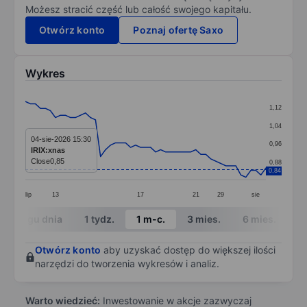
Możesz stracić część lub całość swojego kapitału.
Otwórz konto
Poznaj ofertę Saxo
Wykres
Chart
1,12
Line chart with 49 data points.
1,04
The chart has 1 X axis displaying categories.
04-sie-2026 15:30
0,96
IRIX:xnas
The chart has 1 Y axis displaying values. Data ranges f
Close
0,85
0,88
0,84
lip
13
17
21
29
sie
End of interactive chart.
W ciągu dnia
1 tydz.
1 m-c.
3 mies.
6 mies.
1 
Otwórz konto
aby uzyskać dostęp do większej ilości
narzędzi do tworzenia wykresów i analiz.
Warto wiedzieć:
Inwestowanie w akcje zazwyczaj