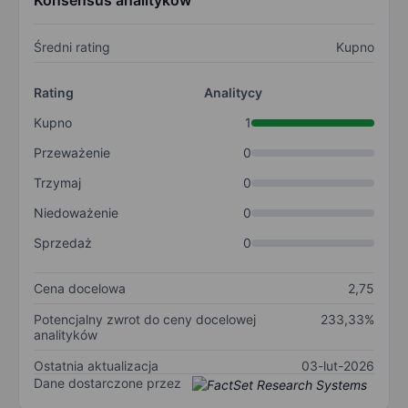
Konsensus analityków
Średni rating
Kupno
Rating
Analitycy
Kupno
1
Przeważenie
0
Trzymaj
0
Niedoważenie
0
Sprzedaż
0
Cena docelowa
2,75
Potencjalny zwrot do ceny docelowej
233,33%
analityków
Ostatnia aktualizacja
03-lut-2026
Dane dostarczone przez