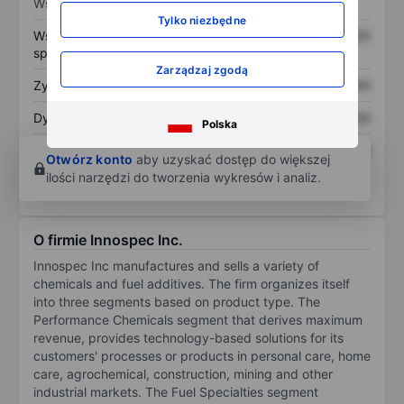
Wskaźniki
Tylko niezbędne
Współczynnik cena do
XXXXXXX
XXXXXXX
sprzedaży
Zarządzaj zgodą
Zysk na akcję
XXXXXXX
XXXXXXX
Dywidenda na akcję
XXXXXXX
XXXXXXX
Polska
Zwrot z kapitału
XXXXXXX
XXXXXXX
Otwórz konto
aby uzyskać dostęp do większej
własnego
ilości narzędzi do tworzenia wykresów i analiz.
O firmie Innospec Inc.
Innospec Inc manufactures and sells a variety of
chemicals and fuel additives. The firm organizes itself
into three segments based on product type. The
Performance Chemicals segment that derives maximum
revenue, provides technology-based solutions for its
customers' processes or products in personal care, home
care, agrochemical, construction, mining and other
industrial markets. The Fuel Specialties segment