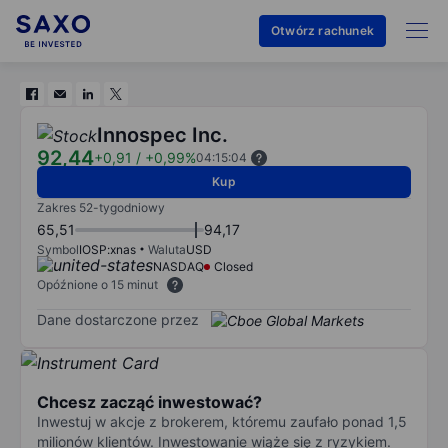
Otwórz rachunek
Innospec Inc.
92,44
+0,91
/
+0,99%
04:15:04
Kup
Zakres 52-tygodniowy
65,51
94,17
Symbol
IOSP:xnas
Waluta
USD
NASDAQ
Closed
Opóźnione o 15 minut
Dane dostarczone przez
Chcesz zacząć inwestować?
Inwestuj w akcje z brokerem, któremu zaufało ponad 1,5
milionów klientów. Inwestowanie wiąże się z ryzykiem.