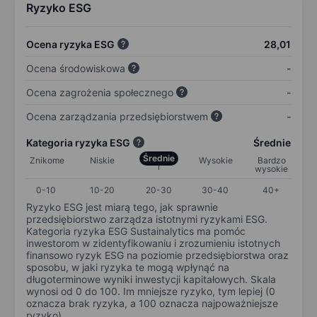
Ryzyko ESG
Ocena ryzyka ESG
28,01
Ocena środowiskowa
-
Ocena zagrożenia społecznego
-
Ocena zarządzania przedsiębiorstwem
-
Kategoria ryzyka ESG
Średnie
Średnie
Znikome
Niskie
Wysokie
Bardzo
wysokie
0-10
10-20
20-30
30-40
40+
Ryzyko ESG jest miarą tego, jak sprawnie
przedsiębiorstwo zarządza istotnymi ryzykami ESG.
Kategoria ryzyka ESG Sustainalytics ma pomóc
inwestorom w zidentyfikowaniu i zrozumieniu istotnych
finansowo ryzyk ESG na poziomie przedsiębiorstwa oraz
sposobu, w jaki ryzyka te mogą wpłynąć na
długoterminowe wyniki inwestycji kapitałowych. Skala
wynosi od 0 do 100. Im mniejsze ryzyko, tym lepiej (0
oznacza brak ryzyka, a 100 oznacza najpoważniejsze
ryzyko).