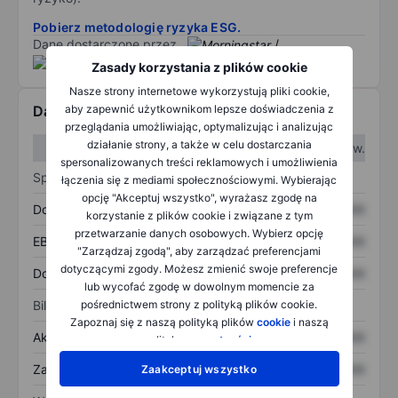
Pobierz metodologię ryzyka ESG.
Dane dostarczone przez
/
Zasady korzystania z plików cookie
Nasze strony internetowe wykorzystują pliki cookie,
aby zapewnić użytkownikom lepsze doświadczenia z
Dane finansowe
przeglądania umożliwiając, optymalizując i analizując
działanie strony, a także w celu dostarczania
W I kw.
W II kw.
spersonalizowanych treści reklamowych i umożliwienia
Sprawozdanie z zysków
łączenia się z mediami społecznościowymi. Wybierając
opcję "Akceptuj wszystko", wyrażasz zgodę na
Dochód
XXXXXXX
XXXXXXX
korzystanie z plików cookie i związane z tym
przetwarzanie danych osobowych. Wybierz opcję
EBITDA
XXXXXXX
XXXXXXX
"Zarządzaj zgodą", aby zarządzać preferencjami
dotyczącymi zgody. Możesz zmienić swoje preferencje
Dochód netto
XXXXXXX
XXXXXXX
lub wycofać zgodę w dowolnym momencie za
pośrednictwem strony z polityką plików cookie.
Bilans
Zapoznaj się z naszą polityką plików
cookie
i naszą
Aktywa ogółem
XXXXXXX
XXXXXXX
polityką
prywatności
.
Zadłużenie ogółem
XXXXXXX
XXXXXXX
Zaakceptuj wszystko