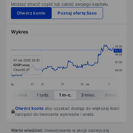
Możesz stracić część lub całość swojego kapitału.
Otwórz konto
Poznaj ofertę Saxo
Wykres
Chart
93,00
91,53
Line chart with 246 data points.
90,00
The chart has 1 X axis displaying categories.
07-sie-2026 19:30
87,00
IOSP:xnas
The chart has 1 Y axis displaying values. Data ranges 
Close
92,47
84,00
lip
17
21
27
31
sie
7
End of interactive chart.
W ciągu dnia
1 tydz.
1 m-c.
3 mies.
6 mies.
1 
Otwórz konto
aby uzyskać dostęp do większej ilości
narzędzi do tworzenia wykresów i analiz.
Warto wiedzieć:
Inwestowanie w akcje zazwyczaj