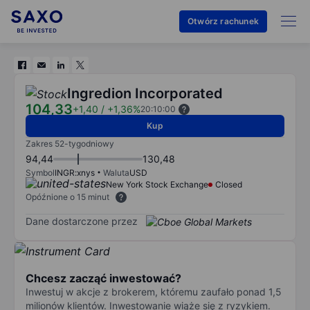
Otwórz rachunek
Ingredion Incorporated
104,33
+1,40
/
+1,36%
20:10:00
Kup
Zakres 52-tygodniowy
94,44
130,48
Symbol
INGR:xnys
Waluta
USD
New York Stock Exchange
Closed
Opóźnione o 15 minut
Dane dostarczone przez
Chcesz zacząć inwestować?
Inwestuj w akcje z brokerem, któremu zaufało ponad 1,5
milionów klientów. Inwestowanie wiąże się z ryzykiem.