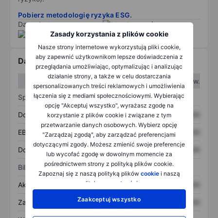
Pobierz metodologię ryzyka ESG.
Dane dostarczone przez
/
Zasady korzystania z plików cookie
Nasze strony internetowe wykorzystują pliki cookie,
aby zapewnić użytkownikom lepsze doświadczenia z
Dane finansowe
przeglądania umożliwiając, optymalizując i analizując
działanie strony, a także w celu dostarczania
W I kw.
W II kw.
spersonalizowanych treści reklamowych i umożliwienia
łączenia się z mediami społecznościowymi. Wybierając
Sprawozdanie z zysków
opcję "Akceptuj wszystko", wyrażasz zgodę na
Dochód
XXXXXXX
XXXXXXX
korzystanie z plików cookie i związane z tym
przetwarzanie danych osobowych. Wybierz opcję
EBITDA
XXXXXXX
XXXXXXX
"Zarządzaj zgodą", aby zarządzać preferencjami
dotyczącymi zgody. Możesz zmienić swoje preferencje
Dochód netto
XXXXXXX
XXXXXXX
lub wycofać zgodę w dowolnym momencie za
pośrednictwem strony z polityką plików cookie.
Bilans
Zapoznaj się z naszą polityką plików
cookie
i naszą
polityką
prywatności
.
Aktywa ogółem
XXXXXXX
XXXXXXX
Zaakceptuj wszystko
Zadłużenie ogółem
XXXXXXX
XXXXXXX