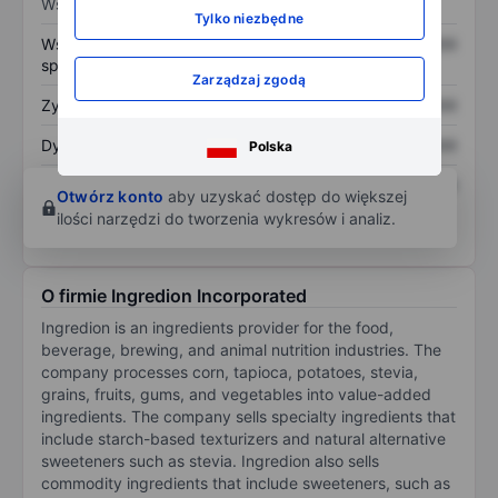
Wskaźniki
Tylko niezbędne
Współczynnik cena do
XXXXXXX
XXXXXXX
sprzedaży
Zarządzaj zgodą
Zysk na akcję
XXXXXXX
XXXXXXX
Dywidenda na akcję
XXXXXXX
XXXXXXX
Polska
Zwrot z kapitału
XXXXXXX
XXXXXXX
Otwórz konto
aby uzyskać dostęp do większej
własnego
ilości narzędzi do tworzenia wykresów i analiz.
O firmie Ingredion Incorporated
Ingredion is an ingredients provider for the food,
beverage, brewing, and animal nutrition industries. The
company processes corn, tapioca, potatoes, stevia,
grains, fruits, gums, and vegetables into value-added
ingredients. The company sells specialty ingredients that
include starch-based texturizers and natural alternative
sweeteners such as stevia. Ingredion also sells
commodity ingredients that include sweeteners, such as