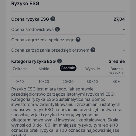
Ryzyko ESG
Ocena ryzyka ESG
27,04
Ocena środowiskowa
-
Ocena zagrożenia społecznego
-
Ocena zarządzania przedsiębiorstwem
-
Kategoria ryzyka ESG
Średnie
Średnie
Znikome
Niskie
Wysokie
Bardzo
wysokie
0-10
10-20
20-30
30-40
40+
Ryzyko ESG jest miarą tego, jak sprawnie
przedsiębiorstwo zarządza istotnymi ryzykami ESG.
Kategoria ryzyka ESG Sustainalytics ma pomóc
inwestorom w zidentyfikowaniu i zrozumieniu istotnych
finansowo ryzyk ESG na poziomie przedsiębiorstwa oraz
sposobu, w jaki ryzyka te mogą wpłynąć na
długoterminowe wyniki inwestycji kapitałowych. Skala
wynosi od 0 do 100. Im mniejsze ryzyko, tym lepiej (0
oznacza brak ryzyka, a 100 oznacza najpoważniejsze
ryzyko).