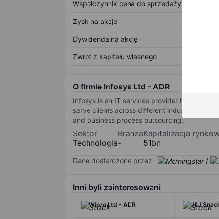
Współczynnik cena do sprzedaży
Zysk na akcję
Dywidenda na akcję
Zwrot z kapitału własnego
O firmie Infosys Ltd - ADR
Infosys is an IT services provider based in B
serve clients across different industries, such
and business process outsourcing.
Sektor
Branża
Kapitalizacja rynko
Technologia
-
51bn
Dane dostarczone przez
/
Inni byli zainteresowani
Wipro Ltd - ADR
J&J Snack