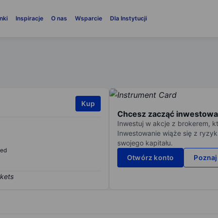
nki
Inspiracje
O nas
Wsparcie
Dla Instytucji
Kup
Chcesz zacząć inwestowa
Inwestuj w akcje z brokerem, k
Inwestowanie wiąże się z ryzyk
swojego kapitału.
sed
Otwórz konto
Poznaj