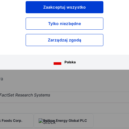
XXXXXXX
XXXXXXX
Zaakceptuj wszystko
XXXXXXX
XXXXXXX
XXXXXXX
XXXXXXX
Tylko niezbędne
Otwórz konto
aby uzyskać dostęp do większej ilości n
XXXXXXX
XXXXXXX
Zarządzaj zgodą
engaluru, India, with offices in more than 50 countries. The company 
Polska
 as financial services and manufacturing. Infosys’ IT services offering
wa
 Foods Corp.
ReNew Energy Global PLC