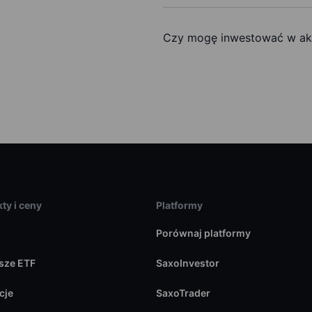
Czy mogę inwestować w akc
ty i ceny
Platformy
Porównaj platformy
sze ETF
SaxoInvestor
cje
SaxoTrader