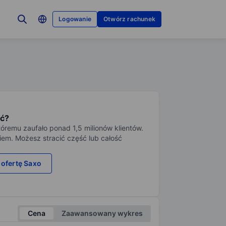
Logowanie
Otwórz rachunek
ć?
tóremu zaufało ponad 1,5 milionów klientów.
iem. Możesz stracić część lub całość
 ofertę Saxo
Cena
Zaawansowany wykres