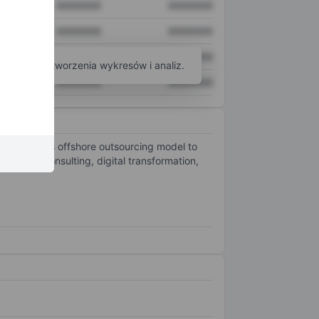
XXXXXXX
XXXXXXX
XXXXXXX
XXXXXXX
XXXXXXX
XXXXXXX
arzędzi do tworzenia wykresów i analiz.
XXXXXXX
XXXXXXX
leverages its offshore outsourcing model to
s include consulting, digital transformation,