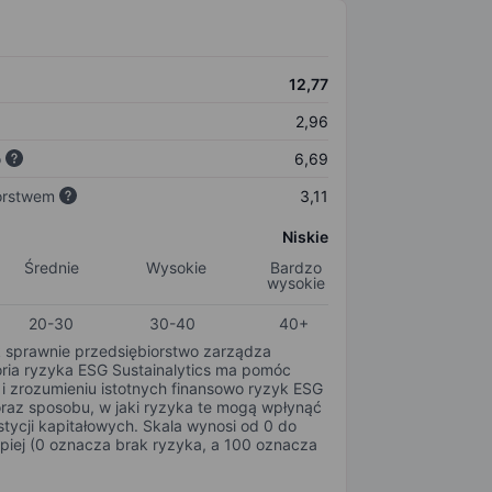
12,77
2,96
o
6,69
orstwem
3,11
Niskie
Średnie
Wysokie
Bardzo
wysokie
20-30
30-40
40+
k sprawnie przedsiębiorstwo zarządza
oria ryzyka ESG Sustainalytics ma pomóc
i zrozumieniu istotnych finansowo ryzyk ESG
oraz sposobu, w jaki ryzyka te mogą wpłynąć
tycji kapitałowych. Skala wynosi od 0 do
epiej (0 oznacza brak ryzyka, a 100 oznacza