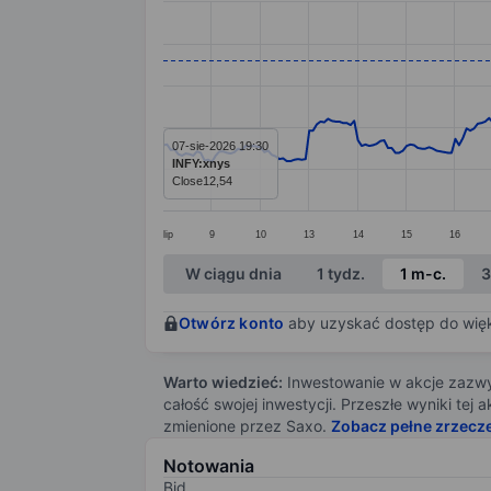
Line chart with 299 data points.
The chart has 1 X axis displaying categ
The chart has 1 Y axis displaying value
07-sie-2026 19:30
INFY:xnys
Close
12,54
lip
9
10
13
14
15
16
End of interactive chart.
W ciągu dnia
1 tydz.
1 m-c.
3
Otwórz konto
aby uzyskać dostęp do więks
Warto wiedzieć:
Inwestowanie w akcje zazwyc
całość swojej inwestycji. Przeszłe wyniki te
zmienione przez Saxo.
Zobacz pełne zrzecz
Notowania
Bid