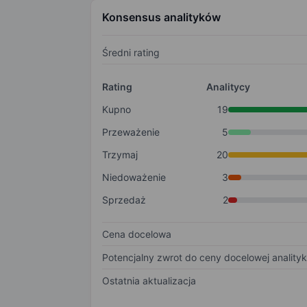
Konsensus analityków
Średni rating
Rating
Analitycy
Kupno
19
Przeważenie
5
Trzymaj
20
Niedoważenie
3
Sprzedaż
2
Cena docelowa
Potencjalny zwrot do ceny docelowej anality
Ostatnia aktualizacja