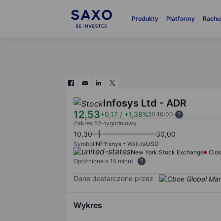
Produkty
Platformy
Rachu
Infosys Ltd - ADR
12,53
+0,17
/
+1,38%
20:10:00
Zakres 52-tygodniowy
10,30
30,00
Symbol
INFY:xnys
Waluta
USD
New York Stock Exchange
Clo
Opóźnione o 15 minut
Dane dostarczone przez
Wykres
Chart