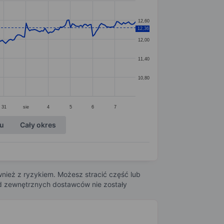
12,60
12,36
12,00
11,40
10,80
31
sie
4
5
6
7
ku
Cały okres
nież z ryzykiem. Możesz stracić część lub
 od zewnętrznych dostawców nie zostały