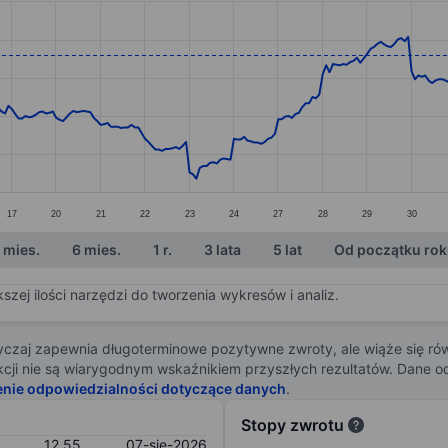
ories.
s. Data ranges from 10.41 to 12.65.
17
20
21
22
23
24
27
28
29
30
 mies.
6 mies.
1 r.
3 lata
5 lat
Od początku ro
zej ilości narzędzi do tworzenia wykresów i analiz.
zaj zapewnia długoterminowe pozytywne zwroty, ale wiąże się rów
j akcji nie są wiarygodnym wskaźnikiem przyszłych rezultatów. Dane
enie odpowiedzialności dotyczące danych
.
Stopy zwrotu
12,55
07-sie-2026