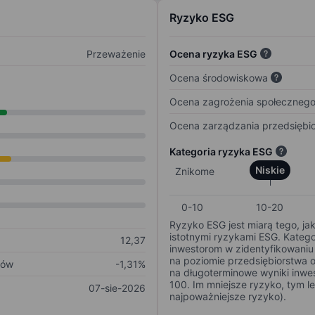
Ryzyko ESG
Przeważenie
Ocena ryzyka ESG
Ocena środowiskowa
Ocena zagrożenia społeczneg
Ocena zarządzania przedsiębi
Kategoria ryzyka ESG
Niskie
Znikome
0-10
10-20
Ryzyko ESG jest miarą tego, ja
istotnymi ryzykami ESG. Kateg
12,37
inwestorom w zidentyfikowaniu 
na poziomie przedsiębiorstwa 
ków
-1,31%
na długoterminowe wyniki inwes
100. Im mniejsze ryzyko, tym l
07-sie-2026
najpoważniejsze ryzyko).