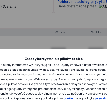
Pobierz metodologię ryzyka 
Dane dostarczone przez
W I kw.
W II kw.
XXXXXXX
XXXXXXX
XXXXXXX
XXXXXXX
Zasady korzystania z plików cookie
e strony internetowe wykorzystują pliki cookie, aby zapewnić użytkownikom l
XXXXXXX
XXXXXXX
zenia z przeglądania umożliwiając, optymalizując i analizując działanie strony
u dostarczania spersonalizowanych treści reklamowych i umożliwienia łączenia
ami społecznościowymi. Wybierając opcję "Akceptuj wszystko", wyrażasz zgo
XXXXXXX
XXXXXXX
anie z plików cookie i związane z tym przetwarzanie danych osobowych. Wybie
dzaj zgodą", aby zarządzać preferencjami dotyczącymi zgody. Możesz zmieni
XXXXXXX
XXXXXXX
rencje lub wycofać zgodę w dowolnym momencie za pośrednictwem strony z po
ów cookie. Zapoznaj się z naszą polityką plików
cookie
i naszą polityką
prywatn