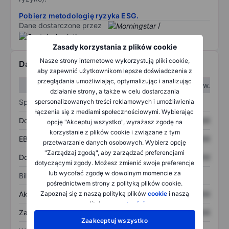
Pobierz metodologię ryzyka ESG.
Dane dostarczone przez
/
Zasady korzystania z plików cookie
Nasze strony internetowe wykorzystują pliki cookie,
Dane finansowe
aby zapewnić użytkownikom lepsze doświadczenia z
przeglądania umożliwiając, optymalizując i analizując
W I kw.
W II kw.
działanie strony, a także w celu dostarczania
Sprawozdanie z zysków
spersonalizowanych treści reklamowych i umożliwienia
łączenia się z mediami społecznościowymi. Wybierając
Dochód
XXXXXXX
XXXXXXX
opcję "Akceptuj wszystko", wyrażasz zgodę na
korzystanie z plików cookie i związane z tym
EBITDA
XXXXXXX
XXXXXXX
przetwarzanie danych osobowych. Wybierz opcję
"Zarządzaj zgodą", aby zarządzać preferencjami
Dochód netto
XXXXXXX
XXXXXXX
dotyczącymi zgody. Możesz zmienić swoje preferencje
lub wycofać zgodę w dowolnym momencie za
Bilans
pośrednictwem strony z polityką plików cookie.
Aktywa ogółem
XXXXXXX
XXXXXXX
Zapoznaj się z naszą polityką plików
cookie
i naszą
polityką
prywatności
.
Zadłużenie ogółem
XXXXXXX
XXXXXXX
Zaakceptuj wszystko