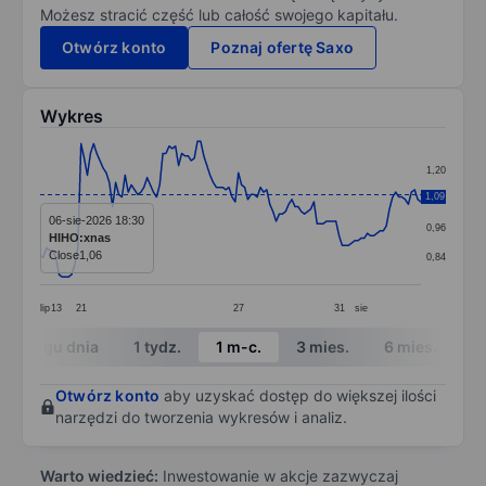
Możesz stracić część lub całość swojego kapitału.
Otwórz konto
Poznaj ofertę Saxo
Wykres
Chart
1,20
Line chart with 122 data points.
1,09
1,08
The chart has 1 X axis displaying categories.
06-sie-2026 18:30
0,96
HIHO:xnas
The chart has 1 Y axis displaying values. Data ranges f
Close
1,06
0,84
lip
13
21
27
31
sie
End of interactive chart.
W ciągu dnia
1 tydz.
1 m-c.
3 mies.
6 mies.
1 
Otwórz konto
aby uzyskać dostęp do większej ilości
narzędzi do tworzenia wykresów i analiz.
Warto wiedzieć:
Inwestowanie w akcje zazwyczaj