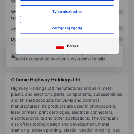
Wskaźniki
Współczynnik cena do
XXXXXXX
XXXXXXX
Tylko niezbędne
sprzedaży
Zysk na akcję
XXXXXXX
XXXXXXX
Zarządzaj zgodą
Dywidenda na akcję
XXXXXXX
XXXXXXX
Polska
Zwrot z kapitału
XXXXXXX
XXXXXXX
Otwórz konto
aby uzyskać dostęp do większej
własnego
ilości narzędzi do tworzenia wykresów i analiz.
O firmie Highway Holdings Ltd
Highway Holdings Ltd manufactures and sells metal,
plastic and electronic parts, components, subassemblies
and finished products for OEMs and contract
manufacturers. Its products are used in photocopiers,
laser printers, print cartridges, electrical connectors,
electrical circuits and other applications. The Company
also offers tooling design and development, metal
stamping, screen printing, plastic injection molding, pad