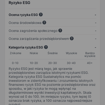
Ryzyko ESG
Ocena ryzyka ESG
-
Ocena środowiskowa
-
Ocena zagrożenia społecznego
-
Ocena zarządzania przedsiębiorstwem
-
Kategoria ryzyka ESG
-
Znikome
Niskie
Średnie
Wysokie
Bardzo
wysokie
0-10
10-20
20-30
30-40
40+
Ryzyko ESG jest miarą tego, jak sprawnie
przedsiębiorstwo zarządza istotnymi ryzykami ESG.
Kategoria ryzyka ESG Sustainalytics ma pomóc
inwestorom w zidentyfikowaniu i zrozumieniu istotnych
finansowo ryzyk ESG na poziomie przedsiębiorstwa oraz
sposobu, w jaki ryzyka te mogą wpłynąć na
długoterminowe wyniki inwestycji kapitałowych. Skala
wynosi od 0 do 100. Im mniejsze ryzyko, tym lepiej (0
oznacza brak ryzyka, a 100 oznacza najpoważniejsze
ryzyko).