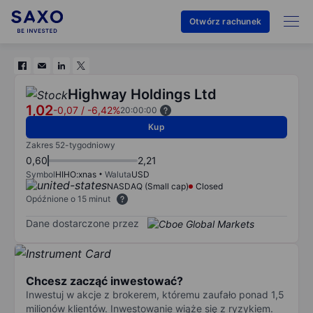
Otwórz rachunek
Highway Holdings Ltd
1,02
-0,07
/
-6,42%
20:00:00
Kup
Zakres 52-tygodniowy
0,60
2,21
Symbol
HIHO:xnas
Waluta
USD
NASDAQ (Small cap)
Closed
Opóźnione o 15 minut
Dane dostarczone przez
Chcesz zacząć inwestować?
Inwestuj w akcje z brokerem, któremu zaufało ponad 1,5
milionów klientów. Inwestowanie wiąże się z ryzykiem.