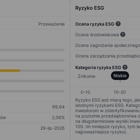
Ryzyko ESG
Przeważenie
Ocena ryzyka ESG
Ocena środowiskowa
Ocena zagrożenia społeczneg
Ocena zarządzania przedsiębi
Kategoria ryzyka ESG
Niskie
Znikome
0-10
10-20
Ryzyko ESG jest miarą tego, ja
istotnymi ryzykami ESG. Kateg
99,64
inwestorom w zidentyfikowaniu 
na poziomie przedsiębiorstwa 
ków
2,06%
na długoterminowe wyniki inwes
100. Im mniejsze ryzyko, tym l
29-lip-2026
najpoważniejsze ryzyko).