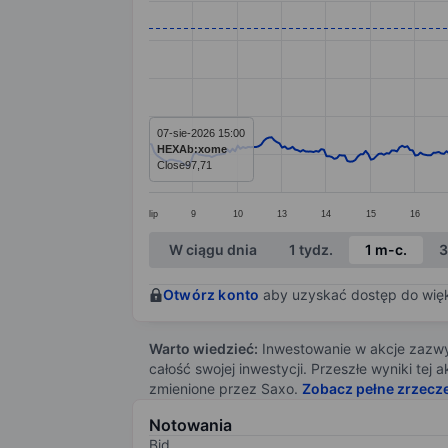
Line chart with 391 data points.
The chart has 1 X axis displaying categ
The chart has 1 Y axis displaying value
07-sie-2026 15:00
HEXAb:xome
Close
97,71
lip
9
10
13
14
15
16
End of interactive chart.
W ciągu dnia
1 tydz.
1 m-c.
3
Otwórz konto
aby uzyskać dostęp do więks
Warto wiedzieć:
Inwestowanie w akcje zazwyc
całość swojej inwestycji. Przeszłe wyniki te
zmienione przez Saxo.
Zobacz pełne zrzecz
Notowania
Bid