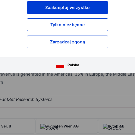
XXXXXXX
XXXXXXX
Zaakceptuj wszystko
XXXXXXX
XXXXXXX
XXXXXXX
XXXXXXX
Tylko niezbędne
Otwórz konto
aby uzyskać dostęp do większej ilości n
XXXXXXX
XXXXXXX
Zarządzaj zgodą
ty solutions, combining hardware such as sensors and measuring devic
Polska
, mining, construction, manufacturing, chemicals, and agriculture. M
venue is generated in the Americas, 35% in Europe, the Middle East, 
wa
Ser. B
Flughafen Wien AG
Bufab AB