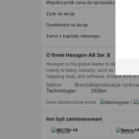
Współczynnik cena do sprzedaży
Zysk na akcję
Dywidenda na akcję
Zwrot z kapitału własnego
O firmie Hexagon AB Ser. B
Hexagon is the global leader in digital reali
mainly in heavy industry, such as oil and gas
mapping tools, and software. Around 40% of re
Sektor
Branża
Kapitalizacja rynko
Technologia
-
263bn
Dane dostarczone przez
/
Inni byli zainteresowani
SECTRA AB
Sweco AB 