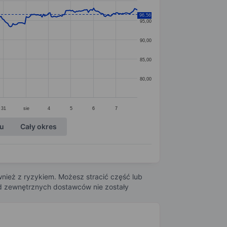
96,56
95,00
90,00
85,00
80,00
31
sie
4
5
6
7
ku
Cały okres
nież z ryzykiem. Możesz stracić część lub
 od zewnętrznych dostawców nie zostały