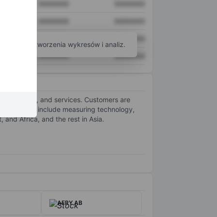
XXXXXXX
XXXXXXX
XXXXXXX
XXXXXXX
XXXXXXX
XXXXXXX
arzędzi do tworzenia wykresów i analiz.
XXXXXXX
XXXXXXX
es, software, and services. Customers are
ajor products include measuring technology,
and Africa, and the rest in Asia.
AFRY AB