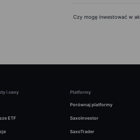
Czy mogę inwestować w akc
ty i ceny
Platformy
Porównaj platformy
sze ETF
SaxoInvestor
cje
SaxoTrader