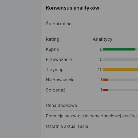
Konsensus analityków
Średni rating
Rating
Analitycy
Kupno
6
Przeważenie
0
Trzymaj
10
Niedoważenie
1
Sprzedaż
1
Cena docelowa
Potencjalny zwrot do ceny docelowej anality
Ostatnia aktualizacja