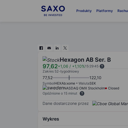
Produkty
Platformy
Rachu
Hexagon AB Ser. B
97,62
+1,06
/
+1,10%
15:29:45
Zakres 52-tygodniowy
77,52
122,10
Symbol
HEXAb:xome
Waluta
SEK
NASDAQ OMX Stockholm
Closed
Opóźnione o 15 minut
Dane dostarczone przez
Wykres
Chart