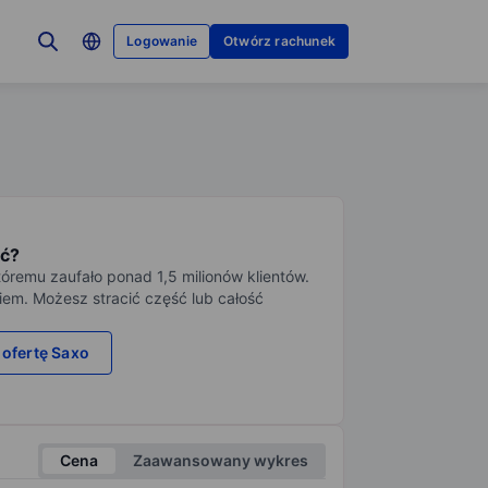
Logowanie
Otwórz rachunek
ć?
tóremu zaufało ponad 1,5 milionów klientów.
iem. Możesz stracić część lub całość
 ofertę Saxo
Cena
Zaawansowany wykres