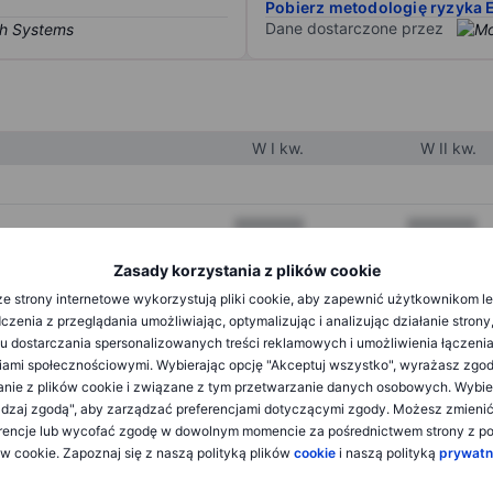
Pobierz metodologię ryzyka 
Dane dostarczone przez
W I kw.
W II kw.
XXXXXXX
XXXXXXX
XXXXXXX
XXXXXXX
Zasady korzystania z plików cookie
e strony internetowe wykorzystują pliki cookie, aby zapewnić użytkownikom l
XXXXXXX
XXXXXXX
zenia z przeglądania umożliwiając, optymalizując i analizując działanie strony
u dostarczania spersonalizowanych treści reklamowych i umożliwienia łączenia
ami społecznościowymi. Wybierając opcję "Akceptuj wszystko", wyrażasz zgo
XXXXXXX
XXXXXXX
anie z plików cookie i związane z tym przetwarzanie danych osobowych. Wybie
dzaj zgodą", aby zarządzać preferencjami dotyczącymi zgody. Możesz zmieni
XXXXXXX
XXXXXXX
rencje lub wycofać zgodę w dowolnym momencie za pośrednictwem strony z po
ów cookie. Zapoznaj się z naszą polityką plików
cookie
i naszą polityką
prywatn