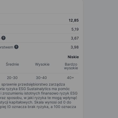
12,85
5,19
o
3,67
orstwem
3,98
Niskie
Średnie
Wysokie
Bardzo
wysokie
20-30
30-40
40+
k sprawnie przedsiębiorstwo zarządza
oria ryzyka ESG Sustainalytics ma pomóc
i zrozumieniu istotnych finansowo ryzyk ESG
oraz sposobu, w jaki ryzyka te mogą wpłynąć
tycji kapitałowych. Skala wynosi od 0 do
epiej (0 oznacza brak ryzyka, a 100 oznacza