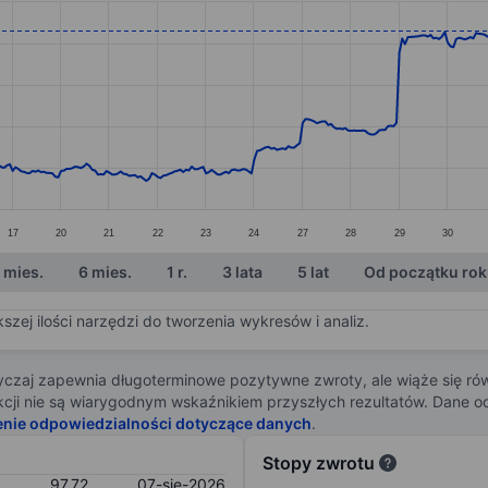
ories.
s. Data ranges from 78.42 to 98.14.
17
20
21
22
23
24
27
28
29
30
 mies.
6 mies.
1 r.
3 lata
5 lat
Od początku ro
zej ilości narzędzi do tworzenia wykresów i analiz.
zaj zapewnia długoterminowe pozytywne zwroty, ale wiąże się rów
j akcji nie są wiarygodnym wskaźnikiem przyszłych rezultatów. Dane
enie odpowiedzialności dotyczące danych
.
Stopy zwrotu
97,72
07-sie-2026