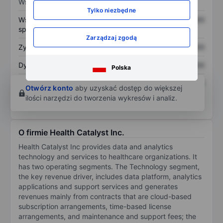
Wskaźniki
Tylko niezbędne
Współczynnik cena do
XXXXXXX
XXXXXXX
sprzedaży
Zarządzaj zgodą
Zysk na akcję
XXXXXXX
XXXXXXX
Dywidenda na akcję
XXXXXXX
XXXXXXX
Polska
Zwrot z kapitału
XXXXXXX
XXXXXXX
Otwórz konto
aby uzyskać dostęp do większej
własnego
ilości narzędzi do tworzenia wykresów i analiz.
O firmie Health Catalyst Inc.
Health Catalyst Inc provides data and analytics
technology and services to healthcare organizations. It
has two operating segments. The Technology segment,
the key revenue driver, includes data platform, analytics
applications and support services and generates
revenues mainly from contracts that are cloud-based
subscription arrangements, time-based license
arrangements, and maintenance and support fees; the