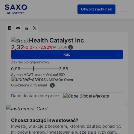
Otwórz rachunek
Health Catalyst Inc.
2,32
-0,07
/
-2,92%
14:58:36
Kup
Zakres 52-tygodniowy
0,96
3,88
Symbol
HCAT:xnas
Waluta
USD
NASDAQ
Open
Opóźnione o 15 minut
Dane dostarczone przez
Chcesz zacząć inwestować?
Inwestuj w akcje z brokerem, któremu zaufało ponad 1,5
milionów klientów. Inwestowanie wiąże się z ryzykiem.