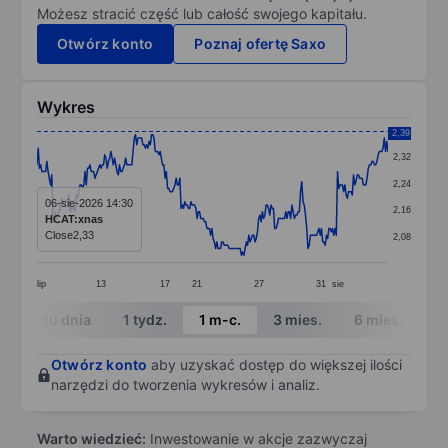
Możesz stracić część lub całość swojego kapitału.
Otwórz konto
Poznaj ofertę Saxo
Wykres
Chart
2,39
2,32
Line chart with 286 data points.
2,24
The chart has 1 X axis displaying categories.
06-sie-2026 14:30
2,16
HCAT:xnas
The chart has 1 Y axis displaying values. Data ranges 
Close
2,33
2,08
lip
13
17
21
27
31
sie
End of interactive chart.
W ciągu dnia
1 tydz.
1 m-c.
3 mies.
6 mies.
1 
Otwórz konto
aby uzyskać dostęp do większej ilości
narzędzi do tworzenia wykresów i analiz.
Warto wiedzieć:
Inwestowanie w akcje zazwyczaj