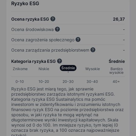
Ryzyko ESG
Ocena ryzyka ESG
26,37
Ocena środowiskowa
-
Ocena zagrożenia społecznego
-
Ocena zarządzania przedsiębiorstwem
-
Kategoria ryzyka ESG
Średnie
Średnie
Znikome
Niskie
Wysokie
Bardzo
wysokie
0-10
10-20
20-30
30-40
40+
Ryzyko ESG jest miarą tego, jak sprawnie
przedsiębiorstwo zarządza istotnymi ryzykami ESG.
Kategoria ryzyka ESG Sustainalytics ma pomóc
inwestorom w zidentyfikowaniu i zrozumieniu istotnych
finansowo ryzyk ESG na poziomie przedsiębiorstwa oraz
sposobu, w jaki ryzyka te mogą wpłynąć na
długoterminowe wyniki inwestycji kapitałowych. Skala
wynosi od 0 do 100. Im mniejsze ryzyko, tym lepiej (0
oznacza brak ryzyka, a 100 oznacza najpoważniejsze
ryzyko).