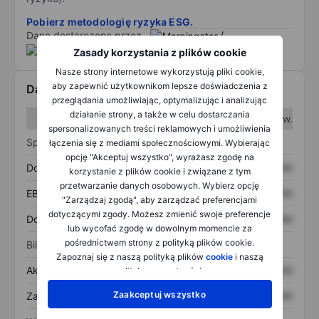
Pobierz metodologię ryzyka ESG.
Dane dostarczone przez
/
Zasady korzystania z plików cookie
Nasze strony internetowe wykorzystują pliki cookie,
aby zapewnić użytkownikom lepsze doświadczenia z
Dane finansowe
przeglądania umożliwiając, optymalizując i analizując
działanie strony, a także w celu dostarczania
W I kw.
W II kw.
spersonalizowanych treści reklamowych i umożliwienia
Sprawozdanie z zysków
łączenia się z mediami społecznościowymi. Wybierając
opcję "Akceptuj wszystko", wyrażasz zgodę na
Dochód
XXXXXXX
XXXXXXX
korzystanie z plików cookie i związane z tym
przetwarzanie danych osobowych. Wybierz opcję
EBITDA
XXXXXXX
XXXXXXX
"Zarządzaj zgodą", aby zarządzać preferencjami
dotyczącymi zgody. Możesz zmienić swoje preferencje
Dochód netto
XXXXXXX
XXXXXXX
lub wycofać zgodę w dowolnym momencie za
pośrednictwem strony z polityką plików cookie.
Bilans
Zapoznaj się z naszą polityką plików
cookie
i naszą
Aktywa ogółem
XXXXXXX
XXXXXXX
polityką
prywatności
.
Zaakceptuj wszystko
Zadłużenie ogółem
XXXXXXX
XXXXXXX