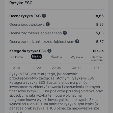
Ryzyko ESG
Ocena ryzyka ESG
18,66
Ocena środowiskowa
8,26
Ocena zagrożenia społecznego
5,03
Ocena zarządzania przedsiębiorstwem
5,37
Kategoria ryzyka ESG
Niskie
Niskie
Znikome
Średnie
Wysokie
Bardzo
wysokie
0-10
10-20
20-30
30-40
40+
Ryzyko ESG jest miarą tego, jak sprawnie
przedsiębiorstwo zarządza istotnymi ryzykami ESG.
Kategoria ryzyka ESG Sustainalytics ma pomóc
inwestorom w zidentyfikowaniu i zrozumieniu istotnych
finansowo ryzyk ESG na poziomie przedsiębiorstwa oraz
sposobu, w jaki ryzyka te mogą wpłynąć na
długoterminowe wyniki inwestycji kapitałowych. Skala
wynosi od 0 do 100. Im mniejsze ryzyko, tym lepiej (0
oznacza brak ryzyka, a 100 oznacza najpoważniejsze
ryzyko).