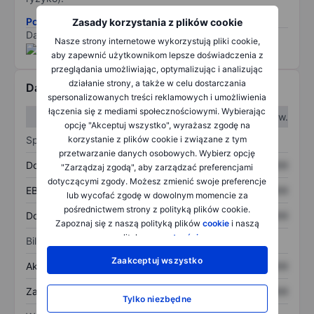
Pobierz metodologię ryzyka ESG.
Zasady korzystania z plików cookie
Dane dostarczone przez
/
Nasze strony internetowe wykorzystują pliki cookie,
aby zapewnić użytkownikom lepsze doświadczenia z
przeglądania umożliwiając, optymalizując i analizując
działanie strony, a także w celu dostarczania
Dane finansowe
spersonalizowanych treści reklamowych i umożliwienia
łączenia się z mediami społecznościowymi. Wybierając
W I kw.
W II kw.
opcję "Akceptuj wszystko", wyrażasz zgodę na
Sprawozdanie z zysków
korzystanie z plików cookie i związane z tym
przetwarzanie danych osobowych. Wybierz opcję
Dochód
XXXXXXX
XXXXXXX
"Zarządzaj zgodą", aby zarządzać preferencjami
dotyczącymi zgody. Możesz zmienić swoje preferencje
EBITDA
XXXXXXX
XXXXXXX
lub wycofać zgodę w dowolnym momencie za
pośrednictwem strony z polityką plików cookie.
Dochód netto
XXXXXXX
XXXXXXX
Zapoznaj się z naszą polityką plików
cookie
i naszą
polityką
prywatności
.
Bilans
Zaakceptuj wszystko
Aktywa ogółem
XXXXXXX
XXXXXXX
Zadłużenie ogółem
XXXXXXX
XXXXXXX
Tylko niezbędne