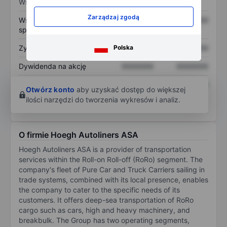
Wskaźniki
Zarządzaj zgodą
Współczynnik cena do
XXXXXXX
XXXXXXX
sprzedaży
Zysk na akcję
XXXXXXX
XXXXXXX
Polska
Dywidenda na akcję
XXXXXXX
XXXXXXX
Zwrot z kapitału
XXXXXXX
XXXXXXX
Otwórz konto
aby uzyskać dostęp do większej
własnego
ilości narzędzi do tworzenia wykresów i analiz.
O firmie Hoegh Autoliners ASA
Hoegh Autoliners ASA is a provider of transportation
services within the Roll-on Roll-off (RoRo) segment. The
company's fleet of Pure Car and Truck Carriers sailing in
trade systems, combined with its local presence, enables
the company to cater to the specific needs of its
customers. It offers deep-sea transportation of RoRo
cargo such as cars, high and heavy machinery, and
breakbulk. The Group has two operating segments,