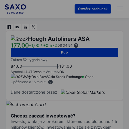
Otwórz rachunek
Hoegh Autoliners ASA
177,00
+1,00
/
+0,57%
08:34:54
Kup
Zakres 52-tygodniowy
84,00
181,00
Symbol
HAUTO:xosl
Waluta
NOK
Oslo Børs/Oslo Stock Exchange
Open
Opóźnione o 15 minut
Dane dostarczone przez
Chcesz zacząć inwestować?
Inwestuj w akcje z brokerem, któremu zaufało ponad 1,5
milionów klientów. Inwestowanie wiąże się z ryzykiem.