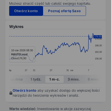
Możesz stracić część lub całość swojego kapitału.
Otwórz konto
Poznaj ofertę Saxo
Wykres
Chart
176,00
174,00
Line chart with 304 data points.
168,00
The chart has 1 X axis displaying categories.
10-sie-2026 08:30
162,00
HAUTO:xosl
The chart has 1 Y axis displaying values. Data ranges 
Close
176,90
156,00
lip
17
21
27
31
sie
7
End of interactive chart.
W ciągu dnia
1 tydz.
1 m-c.
3 mies.
6 mies.
1 
Otwórz konto
aby uzyskać dostęp do większej ilości
narzędzi do tworzenia wykresów i analiz.
Warto wiedzieć:
Inwestowanie w akcje zazwyczaj