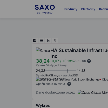
Produkty
Platformy
Rachu
HA Sustainable Infrastru
Inc
38,24
+0,07
/
+0,18%
20:10:00
Zakres 52-tygodniowy
24,38
44,13
Symbol
HASI:xnys
Waluta
USD
New York Stock Exchange
Clo
Opóźnione o 15 minut
Dane dostarczone przez
Wykres