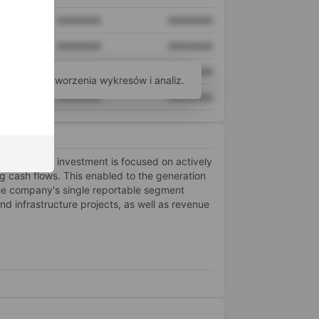
XXXXXXX
XXXXXXX
XXXXXXX
XXXXXXX
XXXXXXX
XXXXXXX
arzędzi do tworzenia wykresów i analiz.
XXXXXXX
XXXXXXX
ansition. Its investment is focused on actively
ng cash flows. This enabled to the generation
 The company's single reportable segment
d infrastructure projects, as well as revenue