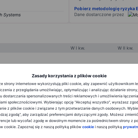
Pobierz metodologię ryzyka 
Dane dostarczone przez
W I kw.
W II kw.
XXXXXXX
XXXXXXX
Zasady korzystania z plików cookie
XXXXXXX
XXXXXXX
e strony internetowe wykorzystują pliki cookie, aby zapewnić użytkownikom l
zenia z przeglądania umożliwiając, optymalizując i analizując działanie strony
XXXXXXX
XXXXXXX
u dostarczania spersonalizowanych treści reklamowych i umożliwienia łączenia
ami społecznościowymi. Wybierając opcję "Akceptuj wszystko", wyrażasz zgo
anie z plików cookie i związane z tym przetwarzanie danych osobowych. Wybie
XXXXXXX
XXXXXXX
dzaj zgodą", aby zarządzać preferencjami dotyczącymi zgody. Możesz zmieni
rencje lub wycofać zgodę w dowolnym momencie za pośrednictwem strony z po
XXXXXXX
XXXXXXX
ów cookie. Zapoznaj się z naszą polityką plików
cookie
i naszą polityką
prywatn