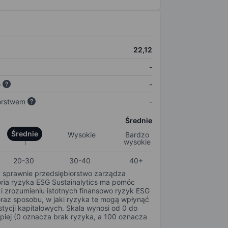
22,12
-
o
-
orstwem
-
Średnie
Średnie
Wysokie
Bardzo
wysokie
20-30
30-40
40+
k sprawnie przedsiębiorstwo zarządza
oria ryzyka ESG Sustainalytics ma pomóc
i zrozumieniu istotnych finansowo ryzyk ESG
oraz sposobu, w jaki ryzyka te mogą wpłynąć
tycji kapitałowych. Skala wynosi od 0 do
epiej (0 oznacza brak ryzyka, a 100 oznacza