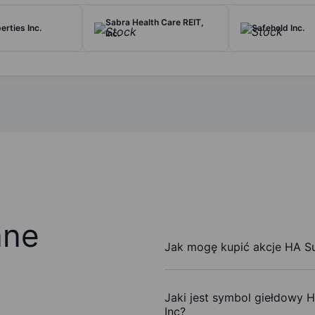
Sabra Health Care REIT,
rties Inc.
Safehold Inc.
Inc.
ane
Jak mogę kupić akcje HA Sus
Jaki jest symbol giełdowy H
Inc?