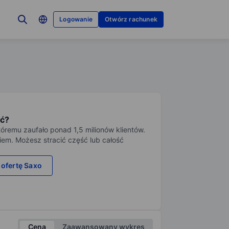
Logowanie
Otwórz rachunek
ć?
tóremu zaufało ponad 1,5 milionów klientów.
iem. Możesz stracić część lub całość
 ofertę Saxo
Cena
Zaawansowany wykres