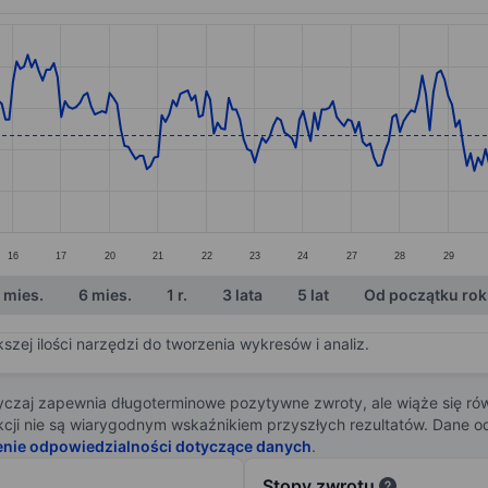
ories.
s. Data ranges from 37.18 to 39.18.
16
17
20
21
22
23
24
27
28
29
 mies.
6 mies.
1 r.
3 lata
5 lat
Od początku ro
zej ilości narzędzi do tworzenia wykresów i analiz.
zaj zapewnia długoterminowe pozytywne zwroty, ale wiąże się rów
j akcji nie są wiarygodnym wskaźnikiem przyszłych rezultatów. Dane
enie odpowiedzialności dotyczące danych
.
Stopy zwrotu