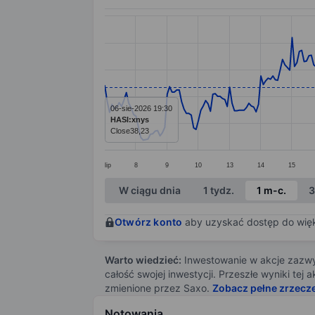
Chart
Line chart with 299 data points.
The chart has 1 X axis displaying categ
The chart has 1 Y axis displaying value
06-sie-2026 19:30
HASI:xnys
Close
38,23
lip
8
9
10
13
14
15
End of interactive chart.
W ciągu dnia
1 tydz.
1 m-c.
3
Otwórz konto
aby uzyskać dostęp do więks
Warto wiedzieć:
Inwestowanie w akcje zazwyc
całość swojej inwestycji. Przeszłe wyniki te
zmienione przez Saxo.
Zobacz pełne zrzecz
Notowania