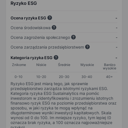
Ryzyko ESG
Ocena ryzyka ESG
-
Ocena środowiskowa
-
Ocena zagrożenia społecznego
-
Ocena zarządzania przedsiębiorstwem
-
Kategoria ryzyka ESG
-
Znikome
Niskie
Średnie
Wysokie
Bardzo
wysokie
0-10
10-20
20-30
30-40
40+
Ryzyko ESG jest miarą tego, jak sprawnie
przedsiębiorstwo zarządza istotnymi ryzykami ESG.
Kategoria ryzyka ESG Sustainalytics ma pomóc
inwestorom w zidentyfikowaniu i zrozumieniu istotnych
finansowo ryzyk ESG na poziomie przedsiębiorstwa oraz
sposobu, w jaki ryzyka te mogą wpłynąć na
długoterminowe wyniki inwestycji kapitałowych. Skala
wynosi od 0 do 100. Im mniejsze ryzyko, tym lepiej (0
oznacza brak ryzyka, a 100 oznacza najpoważniejsze
ryzyko).