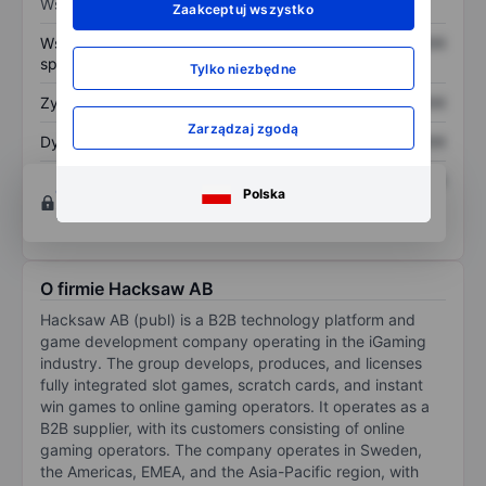
Wskaźniki
Zaakceptuj wszystko
Współczynnik cena do
XXXXXXX
XXXXXXX
sprzedaży
Tylko niezbędne
Zysk na akcję
XXXXXXX
XXXXXXX
Zarządzaj zgodą
Dywidenda na akcję
XXXXXXX
XXXXXXX
Zwrot z kapitału
XXXXXXX
XXXXXXX
Otwórz konto
aby uzyskać dostęp do większej
Polska
własnego
ilości narzędzi do tworzenia wykresów i analiz.
O firmie Hacksaw AB
Hacksaw AB (publ) is a B2B technology platform and
game development company operating in the iGaming
industry. The group develops, produces, and licenses
fully integrated slot games, scratch cards, and instant
win games to online gaming operators. It operates as a
B2B supplier, with its customers consisting of online
gaming operators. The company operates in Sweden,
the Americas, EMEA, and the Asia-Pacific region, with