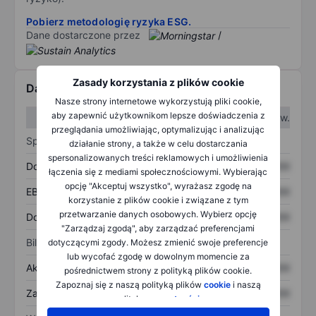
Pobierz metodologię ryzyka ESG.
Dane dostarczone przez
/
Zasady korzystania z plików cookie
Dane finansowe
Nasze strony internetowe wykorzystują pliki cookie,
aby zapewnić użytkownikom lepsze doświadczenia z
W I kw.
W II kw.
przeglądania umożliwiając, optymalizując i analizując
Sprawozdanie z zysków
działanie strony, a także w celu dostarczania
spersonalizowanych treści reklamowych i umożliwienia
Dochód
XXXXXXX
XXXXXXX
łączenia się z mediami społecznościowymi. Wybierając
opcję "Akceptuj wszystko", wyrażasz zgodę na
EBITDA
XXXXXXX
XXXXXXX
korzystanie z plików cookie i związane z tym
przetwarzanie danych osobowych. Wybierz opcję
Dochód netto
XXXXXXX
XXXXXXX
"Zarządzaj zgodą", aby zarządzać preferencjami
Bilans
dotyczącymi zgody. Możesz zmienić swoje preferencje
lub wycofać zgodę w dowolnym momencie za
Aktywa ogółem
XXXXXXX
XXXXXXX
pośrednictwem strony z polityką plików cookie.
Zapoznaj się z naszą polityką plików
cookie
i naszą
Zadłużenie ogółem
XXXXXXX
XXXXXXX
polityką
prywatności
.