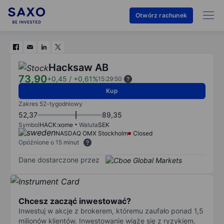
Otwórz rachunek
Hacksaw AB
73,90
+0,45
/
+0,61%
15:29:50
Kup
Zakres 52-tygodniowy
52,37
89,35
Symbol
HACK:xome
Waluta
SEK
NASDAQ OMX Stockholm
Closed
Opóźnione o 15 minut
Dane dostarczone przez
Chcesz zacząć inwestować?
Inwestuj w akcje z brokerem, któremu zaufało ponad 1,5
milionów klientów. Inwestowanie wiąże się z ryzykiem.