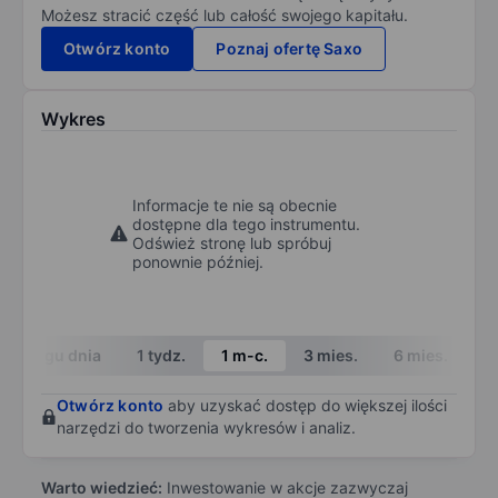
Możesz stracić część lub całość swojego kapitału.
Otwórz konto
Poznaj ofertę Saxo
Wykres
Informacje te nie są obecnie
dostępne dla tego instrumentu.
Odśwież stronę lub spróbuj
ponownie później.
W ciągu dnia
1 tydz.
1 m-c.
3 mies.
6 mies.
1 
Otwórz konto
aby uzyskać dostęp do większej ilości
narzędzi do tworzenia wykresów i analiz.
Warto wiedzieć:
Inwestowanie w akcje zazwyczaj