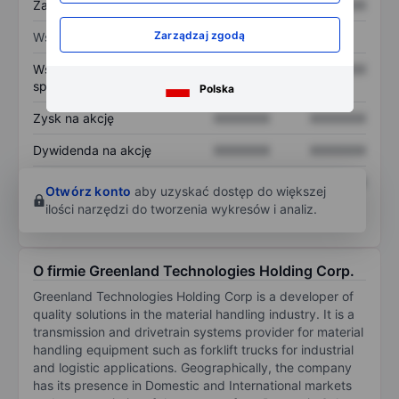
Zadłużenie ogółem
XXXXXXX
XXXXXXX
Zarządzaj zgodą
Wskaźniki
Współczynnik cena do
XXXXXXX
XXXXXXX
sprzedaży
Polska
Zysk na akcję
XXXXXXX
XXXXXXX
Dywidenda na akcję
XXXXXXX
XXXXXXX
Zwrot z kapitału
XXXXXXX
XXXXXXX
Otwórz konto
aby uzyskać dostęp do większej
własnego
ilości narzędzi do tworzenia wykresów i analiz.
O firmie Greenland Technologies Holding Corp.
Greenland Technologies Holding Corp is a developer of
quality solutions in the material handling industry. It is a
transmission and drivetrain systems provider for material
handling equipment such as forklift trucks for industrial
and logistic applications. Geographically, the company
has its presence in Domestic and International markets