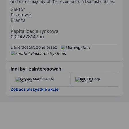
and earns majority of the revenue from Domestic Sales.
Sektor
Przemysł
Branża
-
Kapitalizacja rynkowa
0,014278147bn
Dane dostarczone przez
/
Inni byli zainteresowani
Globus Maritime Ltd
IRIDEX Corp.
Zobacz wszystkie akcje