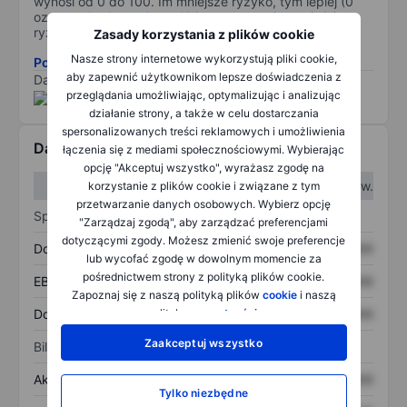
wynosi od 0 do 100. Im mniejsze ryzyko, tym lepiej (0
oznacza brak ryzyka, a 100 oznacza najpoważniejsze
ryzyko).
Zasady korzystania z plików cookie
Nasze strony internetowe wykorzystują pliki cookie,
Pobierz metodologię ryzyka ESG.
aby zapewnić użytkownikom lepsze doświadczenia z
Dane dostarczone przez
/
przeglądania umożliwiając, optymalizując i analizując
działanie strony, a także w celu dostarczania
spersonalizowanych treści reklamowych i umożliwienia
Dane finansowe
łączenia się z mediami społecznościowymi. Wybierając
opcję "Akceptuj wszystko", wyrażasz zgodę na
W I kw.
W II kw.
korzystanie z plików cookie i związane z tym
przetwarzanie danych osobowych. Wybierz opcję
Sprawozdanie z zysków
"Zarządzaj zgodą", aby zarządzać preferencjami
dotyczącymi zgody. Możesz zmienić swoje preferencje
Dochód
XXXXXXX
XXXXXXX
lub wycofać zgodę w dowolnym momencie za
pośrednictwem strony z polityką plików cookie.
EBITDA
XXXXXXX
XXXXXXX
Zapoznaj się z naszą polityką plików
cookie
i naszą
polityką
prywatności
.
Dochód netto
XXXXXXX
XXXXXXX
Zaakceptuj wszystko
Bilans
Aktywa ogółem
XXXXXXX
XXXXXXX
Tylko niezbędne