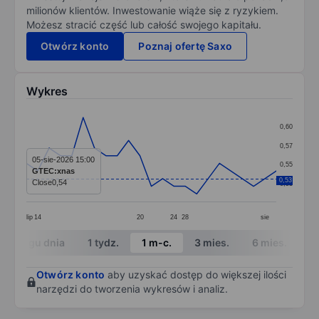
milionów klientów. Inwestowanie wiąże się z ryzykiem.
Możesz stracić część lub całość swojego kapitału.
Otwórz konto
Poznaj ofertę Saxo
Wykres
Chart
0,60
Line chart with 23 data points.
0,57
The chart has 1 X axis displaying categories.
05-sie-2026 15:00
0,55
GTEC:xnas
The chart has 1 Y axis displaying values. Data ranges 
0,53
Close
0,54
0,53
lip
14
20
24
28
sie
End of interactive chart.
W ciągu dnia
1 tydz.
1 m-c.
3 mies.
6 mies.
1 
Otwórz konto
aby uzyskać dostęp do większej ilości
narzędzi do tworzenia wykresów i analiz.