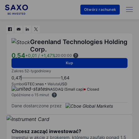
Otwórz rachunek
Greenland Technologies Holding
Corp.
0,54
+0,01
/
+1,47%
20:00:00
Kup
Zakres 52-tygodniowy
0,47
1,64
Symbol
GTEC:xnas
Waluta
USD
NASDAQ (Small cap)
Closed
Opóźnione o 15 minut
Dane dostarczone przez
Chcesz zacząć inwestować?
Inwestuj w akcje z brokerem, któremu zaufało ponad 1,5