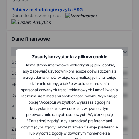
Pobierz metodologię ryzyka ESG.
Dane dostarczone przez
/
Dane finansowe
W I kw.
W II kw.
Zasady korzystania z plików cookie
Sprawozdanie z zysków
Nasze strony internetowe wykorzystują pliki cookie,
aby zapewnić użytkownikom lepsze doświadczenia z
Dochód
XXXXXXX
XXXXXXX
przeglądania umożliwiając, optymalizując i analizując
działanie strony, a także w celu dostarczania
EBITDA
XXXXXXX
XXXXXXX
spersonalizowanych treści reklamowych i umożliwienia
Dochód netto
XXXXXXX
XXXXXXX
łączenia się z mediami społecznościowymi. Wybierając
opcję "Akceptuj wszystko", wyrażasz zgodę na
Bilans
korzystanie z plików cookie i związane z tym
przetwarzanie danych osobowych. Wybierz opcję
Aktywa ogółem
XXXXXXX
XXXXXXX
"Zarządzaj zgodą", aby zarządzać preferencjami
dotyczącymi zgody. Możesz zmienić swoje preferencje
Zadłużenie ogółem
XXXXXXX
XXXXXXX
lub wycofać zgodę w dowolnym momencie za