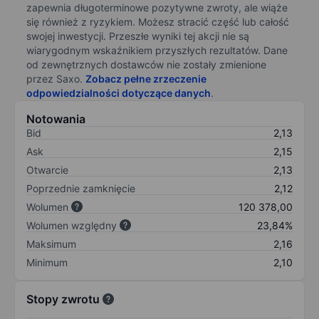
zapewnia długoterminowe pozytywne zwroty, ale wiąże
się również z ryzykiem. Możesz stracić część lub całość
swojej inwestycji. Przeszłe wyniki tej akcji nie są
wiarygodnym wskaźnikiem przyszłych rezultatów. Dane
od zewnętrznych dostawców nie zostały zmienione
przez Saxo.
Zobacz pełne zrzeczenie
odpowiedzialności dotyczące danych
.
Notowania
Bid
2,13
Ask
2,15
Otwarcie
2,13
Poprzednie zamknięcie
2,12
Wolumen
120 378,00
Wolumen względny
23,84%
Maksimum
2,16
Minimum
2,10
Stopy zwrotu