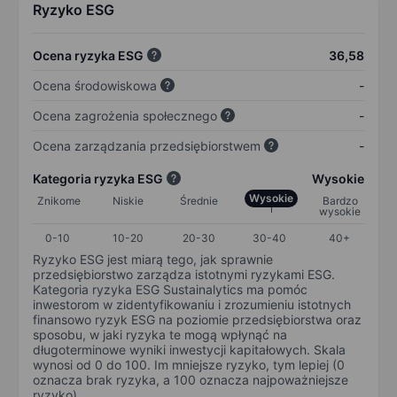
Ryzyko ESG
Ocena ryzyka ESG
36,58
Ocena środowiskowa
-
Ocena zagrożenia społecznego
-
Ocena zarządzania przedsiębiorstwem
-
Kategoria ryzyka ESG
Wysokie
Wysokie
Znikome
Niskie
Średnie
Bardzo
wysokie
0-10
10-20
20-30
30-40
40+
Ryzyko ESG jest miarą tego, jak sprawnie
przedsiębiorstwo zarządza istotnymi ryzykami ESG.
Kategoria ryzyka ESG Sustainalytics ma pomóc
inwestorom w zidentyfikowaniu i zrozumieniu istotnych
finansowo ryzyk ESG na poziomie przedsiębiorstwa oraz
sposobu, w jaki ryzyka te mogą wpłynąć na
długoterminowe wyniki inwestycji kapitałowych. Skala
wynosi od 0 do 100. Im mniejsze ryzyko, tym lepiej (0
oznacza brak ryzyka, a 100 oznacza najpoważniejsze
ryzyko).