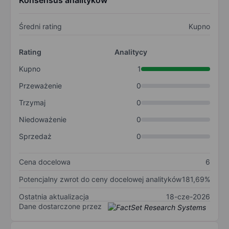
Konsensus analityków
Średni rating
Kupno
Rating
Analitycy
Kupno
1
Przeważenie
0
Trzymaj
0
Niedoważenie
0
Sprzedaż
0
Cena docelowa
6
Potencjalny zwrot do ceny docelowej analityków
181,69%
Ostatnia aktualizacja
18-cze-2026
Dane dostarczone przez