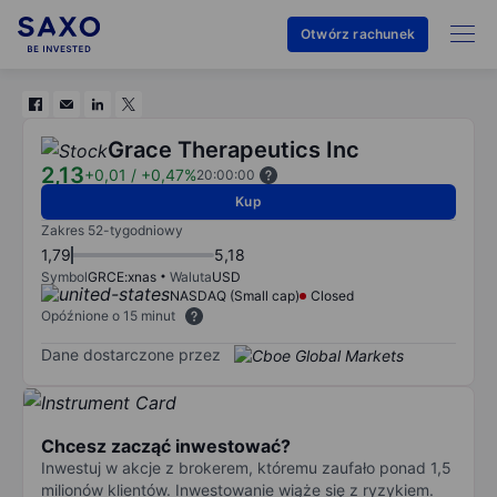
Otwórz rachunek
Grace Therapeutics Inc
2,13
+0,01
/
+0,47%
20:00:00
Kup
Zakres 52-tygodniowy
1,79
5,18
Symbol
GRCE:xnas
Waluta
USD
NASDAQ (Small cap)
Closed
Opóźnione o 15 minut
Dane dostarczone przez
Chcesz zacząć inwestować?
Inwestuj w akcje z brokerem, któremu zaufało ponad 1,5
milionów klientów. Inwestowanie wiąże się z ryzykiem.