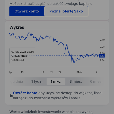
Możesz stracić część lub całość swojego kapitału.
Otwórz konto
Poznaj ofertę Saxo
Wykres
Chart
2,40
Line chart with 164 data points.
2,28
The chart has 1 X axis displaying categories.
07-sie-2026 19:30
2,16
GRCE:xnas
2,12
The chart has 1 Y axis displaying values. Data ranges 
Close
2,13
2,04
lip
13
17
21
27
31
sie
7
End of interactive chart.
W ciągu dnia
1 tydz.
1 m-c.
3 mies.
6 mies.
1 
Otwórz konto
aby uzyskać dostęp do większej ilości
narzędzi do tworzenia wykresów i analiz.
Warto wiedzieć:
Inwestowanie w akcje zazwyczaj