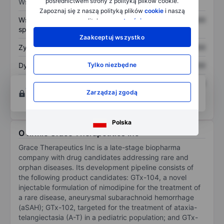
pośrednictwem strony z polityką plików cookie.
Wskaźniki
Zapoznaj się z naszą polityką plików
cookie
i naszą
Współczynnik cena do
XXXXXXX
XXXXXXX
polityką
prywatności
.
sprzedaży
Zaakceptuj wszystko
Zysk na akcję
XXXXXXX
XXXXXXX
Dywidenda na akcję
XXXXXXX
XXXXXXX
Tylko niezbędne
Zwrot z kapitału
XXXXXXX
XXXXXXX
Otwórz konto
aby uzyskać dostęp do większej
własnego
Zarządzaj zgodą
ilości narzędzi do tworzenia wykresów i analiz.
Polska
O firmie Grace Therapeutics Inc
Grace Therapeutics Inc is a late-stage biopharma
company with drug candidates addressing rare and
orphan diseases. Its development pipeline consists of
the following product candidates: GTx-104, a novel
injectable formulation of nimodipine for the treatment of
a rare disease, aneurysmal subarachnoid hemorrhage
(aSAH); GTx-102, targeted for the treatment of ataxia-
telangiectasia (A-T) in a pediatric population; and GTx-