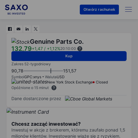
Otwórz rachunek
Genuine Parts Co.
132,79
+1,47
/
+1,12%
20:10:00
Kup
Zakres 52-tygodniowy
90,78
151,57
Symbol
GPC:xnys
Waluta
USD
New York Stock Exchange
Closed
Opóźnione o 15 minut
Dane dostarczone przez
Chcesz zacząć inwestować?
Inwestuj w akcje z brokerem, któremu zaufało ponad 1,5
milionów klientów. Inwestowanie wiąże się z ryzykiem.