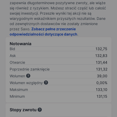
zapewnia długoterminowe pozytywne zwroty, ale wiąże
się również z ryzykiem. Możesz stracić część lub całość
swojej inwestycji. Przeszłe wyniki tej akcji nie są
wiarygodnym wskaźnikiem przyszłych rezultatów. Dane
od zewnętrznych dostawców nie zostały zmienione
przez Saxo.
Zobacz pełne zrzeczenie
odpowiedzialności dotyczące danych
.
Notowania
Bid
132,75
Ask
132,83
Otwarcie
131,44
Poprzednie zamknięcie
131,32
Wolumen
39,00
Wolumen względny
0,00%
Maksimum
133,10
Minimum
131,15
Stopy zwrotu