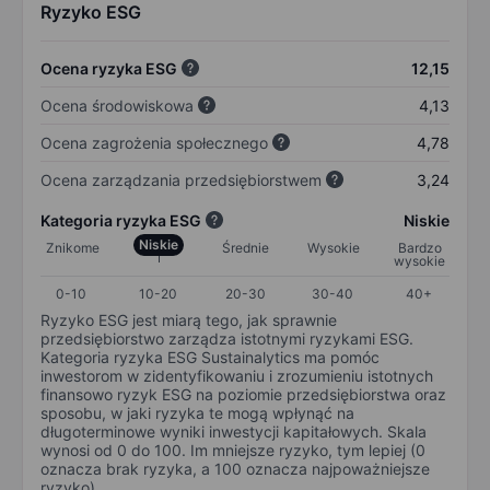
Ryzyko ESG
Ocena ryzyka ESG
12,15
Ocena środowiskowa
4,13
Ocena zagrożenia społecznego
4,78
Ocena zarządzania przedsiębiorstwem
3,24
Kategoria ryzyka ESG
Niskie
Niskie
Znikome
Średnie
Wysokie
Bardzo
wysokie
0-10
10-20
20-30
30-40
40+
Ryzyko ESG jest miarą tego, jak sprawnie
przedsiębiorstwo zarządza istotnymi ryzykami ESG.
Kategoria ryzyka ESG Sustainalytics ma pomóc
inwestorom w zidentyfikowaniu i zrozumieniu istotnych
finansowo ryzyk ESG na poziomie przedsiębiorstwa oraz
sposobu, w jaki ryzyka te mogą wpłynąć na
długoterminowe wyniki inwestycji kapitałowych. Skala
wynosi od 0 do 100. Im mniejsze ryzyko, tym lepiej (0
oznacza brak ryzyka, a 100 oznacza najpoważniejsze
ryzyko).