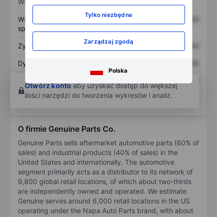
Wskaźniki
Tylko niezbędne
Współczynnik cena do
XXXXXXX
XXXXXXX
sprzedaży
Zarządzaj zgodą
Zysk na akcję
XXXXXXX
XXXXXXX
Dywidenda na akcję
XXXXXXX
XXXXXXX
Polska
Zwrot z kapitału
XXXXXXX
XXXXXXX
Otwórz konto
aby uzyskać dostęp do większej
własnego
ilości narzędzi do tworzenia wykresów i analiz.
O firmie Genuine Parts Co.
Genuine Parts sells aftermarket automotive parts (60% of
sales) and industrial products (40% of sales) in the
United States and internationally. The automotive
segment primarily acts as a distributor to its network of
9,800 global retail locations, of which about two-thirds
are independently owned and operated. We estimate
Genuine serves around 6,000 retail locations in the US
operating under the Napa Auto Parts brand, with about