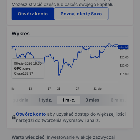
Możesz stracić część lub całość swojego kapitału.
Otwórz konto
Poznaj ofertę Saxo
Wykres
Chart
131,32
130,00
Line chart with 295 data points.
125,00
The chart has 1 X axis displaying categories.
06-sie-2026 19:30
120,00
GPC:xnys
The chart has 1 Y axis displaying values. Data ranges 
Close
132,97
115,00
lip
13
17
21
27
31
sie
End of interactive chart.
W ciągu dnia
1 tydz.
1 m-c.
3 mies.
6 mies.
1 
Otwórz konto
aby uzyskać dostęp do większej ilości
narzędzi do tworzenia wykresów i analiz.
Warto wiedzieć:
Inwestowanie w akcje zazwyczaj