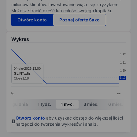
milionów klientów. Inwestowanie wiąże się z ryzykiem.
Możesz stracić część lub całość swojego kapitału.
Otwórz konto
Poznaj ofertę Saxo
Wykres
Chart
1,22
Line chart with 4 data points.
1,21
The chart has 1 X axis displaying categories.
04-sie-2026 13:00
1,20
GLINT:xlis
The chart has 1 Y axis displaying values. Data ranges f
1,19
Close
1,18
1,19
lip
sie
End of interactive chart.
W ciągu dnia
1 tydz.
1 m-c.
3 mies.
6 mies.
1 
Otwórz konto
aby uzyskać dostęp do większej ilości
narzędzi do tworzenia wykresów i analiz.