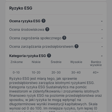
Ryzyko ESG
Ocena ryzyka ESG
-
Ocena środowiskowa
-
Ocena zagrożenia społecznego
-
Ocena zarządzania przedsiębiorstwem
-
Kategoria ryzyka ESG
-
Znikome
Niskie
Średnie
Wysokie
Bardzo
wysokie
0-10
10-20
20-30
30-40
40+
Ryzyko ESG jest miarą tego, jak sprawnie
przedsiębiorstwo zarządza istotnymi ryzykami ESG.
Kategoria ryzyka ESG Sustainalytics ma pomóc
inwestorom w zidentyfikowaniu i zrozumieniu istotnych
finansowo ryzyk ESG na poziomie przedsiębiorstwa oraz
sposobu, w jaki ryzyka te mogą wpłynąć na
długoterminowe wyniki inwestycji kapitałowych. Skala
wynosi od 0 do 100. Im mniejsze ryzyko, tym lepiej (0