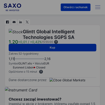
Otwórz rachunek
Glintt Global Intelligent
Technologies SGPS SA
1,20
+0,01
/
+0,42%
15:55:00
Kup
Zakres 52-tygodniowy
1,11
2,16
Symbol
GLINT:xlis
Waluta
EUR
Euronext Lisbon
Closed
Opóźnione o 15 minut
Dane dostarczone przez
Chcesz zacząć inwestować?
Inwestuj w akcje z brokerem, któremu zaufało ponad 1,5