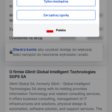
Tylko niezbędne
Wskaźniki
Współczynnik cena do
XXXXXXX
XXXXXXX
Zarządzaj zgodą
sprzedaży
Zysk na akcję
XXXXXXX
XXXXXXX
Polska
Dywidenda na akcję
XXXXXXX
XXXXXXX
Zwrot z kapitału
XXXXXXX
XXXXXXX
Otwórz konto
aby uzyskać dostęp do większej
własnego
ilości narzędzi do tworzenia wykresów i analiz.
O firmie Glintt Global Intelligent Technologies
SGPS SA
Glintt Global SA, formerly Glintt - Global Intelligent
Technologies SA along with its holding provides
Information Technology and related consulting services.
It offers business consulting, management of IT
infrastructures and solutions, physical design &
automation, software solution, and support services. The