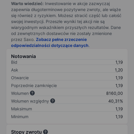
Warto wiedzieć:
Inwestowanie w akcje zazwyczaj
zapewnia długoterminowe pozytywne zwroty, ale wiąże
się również z ryzykiem. Możesz stracić część lub całość
swojej inwestycji. Przeszłe wyniki tej akcji nie są
wiarygodnym wskaźnikiem przyszłych rezultatów. Dane
od zewnętrznych dostawców nie zostały zmienione
przez Saxo.
Zobacz pełne zrzeczenie
odpowiedzialności dotyczące danych
.
Notowania
Bid
1,19
Ask
1,20
Otwarcie
1,19
Poprzednie zamknięcie
1,19
Wolumen
8160,00
Wolumen względny
40,31%
Maksimum
1,19
Minimum
1,19
Stopy zwrotu