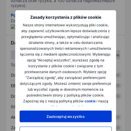
oznacza brak ryzyka, a 100 oznacza najpoważniejsze
ryzyko).
Pobierz metodologię ryzyka ESG.
Zasady korzystania z plików cookie
Dane dostarczone przez
/
Nasze strony internetowe wykorzystują pliki cookie,
aby zapewnić użytkownikom lepsze doświadczenia z
przeglądania umożliwiając, optymalizując i analizując
Dane finansowe
działanie strony, a także w celu dostarczania
spersonalizowanych treści reklamowych i umożliwienia
łączenia się z mediami społecznościowymi. Wybierając
W I kw.
W II kw.
opcję "Akceptuj wszystko", wyrażasz zgodę na
Sprawozdanie z zysków
korzystanie z plików cookie i związane z tym
przetwarzanie danych osobowych. Wybierz opcję
Dochód
XXXXXXX
XXXXXXX
"Zarządzaj zgodą", aby zarządzać preferencjami
dotyczącymi zgody. Możesz zmienić swoje preferencje
EBITDA
XXXXXXX
XXXXXXX
lub wycofać zgodę w dowolnym momencie za
pośrednictwem strony z polityką plików cookie.
Dochód netto
XXXXXXX
XXXXXXX
Zapoznaj się z naszą polityką plików
cookie
i naszą
Bilans
polityką
prywatności
.
Zaakceptuj wszystko
Aktywa ogółem
XXXXXXX
XXXXXXX
Zadłużenie ogółem
XXXXXXX
XXXXXXX