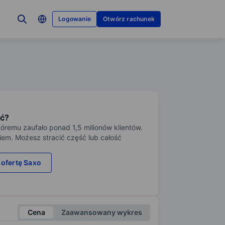
Logowanie
Otwórz rachunek
ć?
tóremu zaufało ponad 1,5 milionów klientów.
iem. Możesz stracić część lub całość
 ofertę Saxo
Cena
Zaawansowany wykres