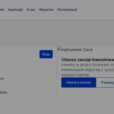
nki
Inspiracje
O nas
Wsparcie
Dla Instytucji
Kup
Chcesz zacząć inwestowa
Inwestuj w akcje z brokerem, k
Inwestowanie wiąże się z ryzyk
swojego kapitału.
sed
Otwórz konto
Poznaj