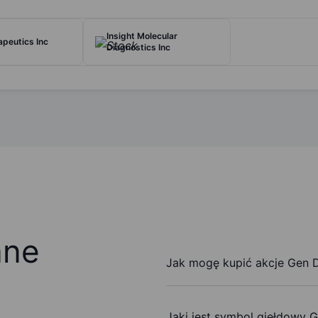
Insight Molecular
apeutics Inc
Diagnostics Inc
ane
Jak mogę kupić akcje Gen Di
Jaki jest symbol giełdowy G