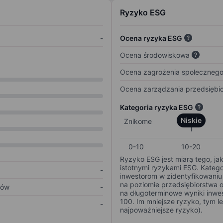
Ryzyko ESG
-
Ocena ryzyka ESG
Ocena środowiskowa
Ocena zagrożenia społeczneg
Ocena zarządzania przedsiębi
Kategoria ryzyka ESG
Niskie
Znikome
0-10
10-20
Ryzyko ESG jest miarą tego, ja
istotnymi ryzykami ESG. Kateg
-
inwestorom w zidentyfikowaniu 
na poziomie przedsiębiorstwa 
ków
-
na długoterminowe wyniki inwes
100. Im mniejsze ryzyko, tym l
-
najpoważniejsze ryzyko).