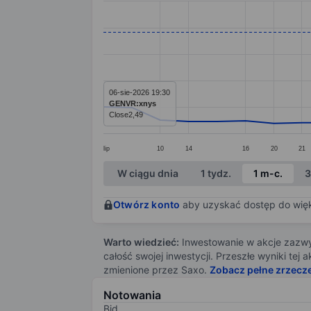
Line chart with 26 data points.
The chart has 1 X axis displaying categ
The chart has 1 Y axis displaying value
06-sie-2026 19:30
GENVR:xnys
Close
2,49
lip
10
14
16
20
21
End of interactive chart.
W ciągu dnia
1 tydz.
1 m-c.
3
Otwórz konto
aby uzyskać dostęp do więks
Warto wiedzieć:
Inwestowanie w akcje zazwyc
całość swojej inwestycji. Przeszłe wyniki te
zmienione przez Saxo.
Zobacz pełne zrzecz
Notowania
Bid