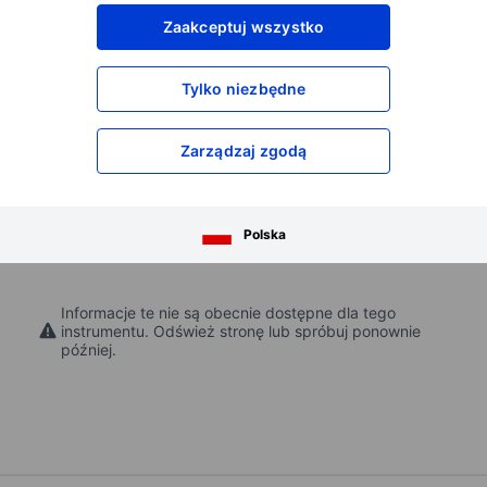
XXXXXXX
XXXXXXX
Zaakceptuj wszystko
XXXXXXX
XXXXXXX
XXXXXXX
XXXXXXX
Tylko niezbędne
Otwórz konto
aby uzyskać dostęp do większej ilości n
XXXXXXX
XXXXXXX
Zarządzaj zgodą
Polska
Informacje te nie są obecnie dostępne dla tego
instrumentu. Odśwież stronę lub spróbuj ponownie
później.