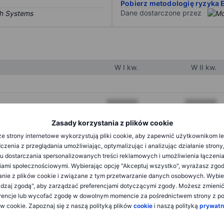
Pobierz metodologię ryzyka 
Dane dostarczone przez
W I kw.
W II kw.
XXXXXXX
XXXXXXX
XXXXXXX
XXXXXXX
Zasady korzystania z plików cookie
e strony internetowe wykorzystują pliki cookie, aby zapewnić użytkownikom l
XXXXXXX
XXXXXXX
zenia z przeglądania umożliwiając, optymalizując i analizując działanie strony
u dostarczania spersonalizowanych treści reklamowych i umożliwienia łączenia
ami społecznościowymi. Wybierając opcję "Akceptuj wszystko", wyrażasz zgo
XXXXXXX
XXXXXXX
anie z plików cookie i związane z tym przetwarzanie danych osobowych. Wybie
dzaj zgodą", aby zarządzać preferencjami dotyczącymi zgody. Możesz zmieni
XXXXXXX
XXXXXXX
rencje lub wycofać zgodę w dowolnym momencie za pośrednictwem strony z po
ów cookie. Zapoznaj się z naszą polityką plików
cookie
i naszą polityką
prywatn