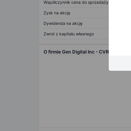
Współczynnik cena do sprzedaży
Zysk na akcję
Dywidenda na akcję
Zwrot z kapitału własnego
O firmie Gen Digital Inc - CVR