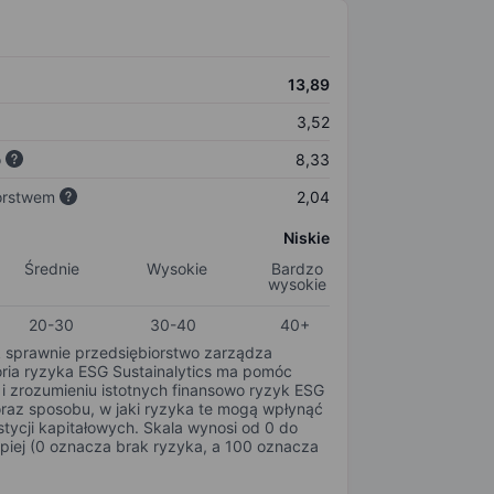
13,89
3,52
o
8,33
orstwem
2,04
Niskie
Średnie
Wysokie
Bardzo
wysokie
20-30
30-40
40+
k sprawnie przedsiębiorstwo zarządza
oria ryzyka ESG Sustainalytics ma pomóc
i zrozumieniu istotnych finansowo ryzyk ESG
oraz sposobu, w jaki ryzyka te mogą wpłynąć
tycji kapitałowych. Skala wynosi od 0 do
epiej (0 oznacza brak ryzyka, a 100 oznacza