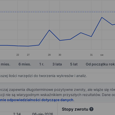
ories.
s. Data ranges from 1.33 to 2.85.
22
27
29
30
31
sie
 mies.
6 mies.
1 r.
3 lata
5 lat
Od początku ro
zej ilości narzędzi do tworzenia wykresów i analiz.
zaj zapewnia długoterminowe pozytywne zwroty, ale wiąże się rów
j akcji nie są wiarygodnym wskaźnikiem przyszłych rezultatów. Dane
enie odpowiedzialności dotyczące danych
.
Stopy zwrotu
2,34
06-sie-2026