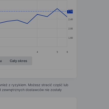
2,80
2,74
2,40
2,00
1,60
4
5
6
ku
Cały okres
nież z ryzykiem. Możesz stracić część lub
 od zewnętrznych dostawców nie zostały