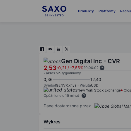
Produkty
Platformy
Rachu
Gen Digital Inc - CVR
2,53
-0,21
/
-7,66%
20:00:02
Zakres 52-tygodniowy
0,36
12,40
Symbol
GENVR:xnys
Waluta
USD
New York Stock Exchange
Clo
Opóźnione o 15 minut
Dane dostarczone przez
Wykres
Chart